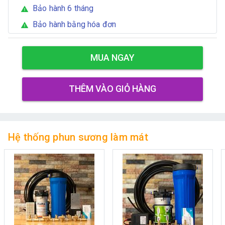
Bảo hành 6 tháng
warning
Bảo hành bằng hóa đơn
warning
MUA NGAY
THÊM VÀO GIỎ HÀNG
Hệ thống phun sương làm mát