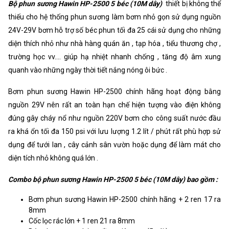
Bộ phun sương Hawin HP-2500 5 béc (10M dây)
thiết bị không thể
thiếu cho hệ thống phun sương làm bơm nhỏ gọn sử dụng nguồn
24V-29V bơm hỗ trợ số béc phun tối đa 25 cái sử dụng cho những
diện thích nhỏ như nhà hàng quán ăn , tạp hóa , tiểu thương chợ ,
trường học vv.... giúp hạ nhiệt nhanh chống , tăng độ âm xung
quanh vào những ngày thời tiết nắng nóng ôi bức .
Bơm phun sương Hawin HP-2500 chính hãng hoạt động bằng
nguồn 29V nên rất an toàn hạn chế hiện tượng vào điện không
đúng gây cháy nổ như nguồn 220V bơm cho công suất nước đầu
ra khá ổn tối đa 150 psi với lưu lượng 1.2 lít / phút rất phù hợp sử
dụng để tưới lan , cây cảnh sân vườn hoặc dụng để làm mát cho
diện tích nhỏ không quá lớn .
Combo bộ phun sương Hawin HP-2500 5 béc (10M dây) bao gồm :
Bơm phun sương Hawin HP-2500 chính hãng + 2 ren 17 ra
8mm
Cốc lọc rác lớn + 1 ren 21 ra 8mm