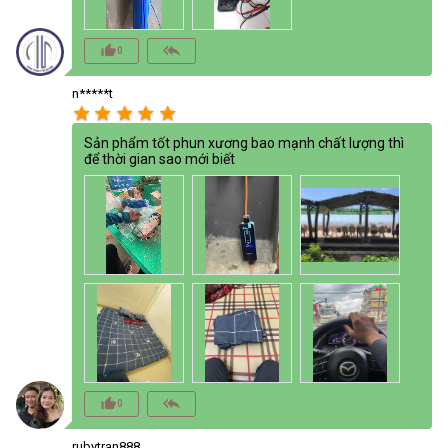
thumb_up_alt
reply_all
0
n*****t
star
star
star
star
star
Sản phẩm tốt phun xương bao mạnh chất lượng thì
để thời gian sao mới biết
thumb_up_alt
reply_all
0
rubytran888