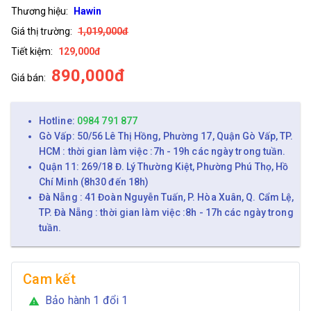
Thương hiệu:
Hawin
Giá thị trường:
1,019,000đ
Tiết kiệm:
129,000đ
890,000đ
Giá bán:
Hotline:
0984 791 877
Gò Vấp: 50/56 Lê Thị Hồng, Phường 17, Quận Gò Vấp, TP.
HCM : thời gian làm việc :7h - 19h các ngày trong tuần.
Quận 11: 269/18 Đ. Lý Thường Kiệt, Phường Phú Thọ, Hồ
Chí Minh (8h30 đến 18h)
Đà Nẵng : 41 Đoàn Nguyễn Tuấn, P. Hòa Xuân, Q. Cẩm Lệ,
TP. Đà Nẵng : thời gian làm việc :8h - 17h các ngày trong
tuần.
Cam kết
Bảo hành 1 đổi 1
warning