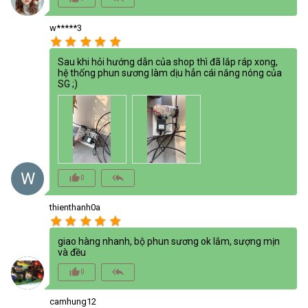
w*****3
star
star
star
star
star
Sau khi hỏi hướng dẫn của shop thì đã lắp ráp xong,
hệ thống phun sương làm dịu hẳn cái nắng nóng của
SG ;)
W
thumb_up_alt
reply_all
0
thienthanh0a
star
star
star
star
star
giao hàng nhanh, bộ phun sương ok lắm, sượng mịn
và đều
thumb_up_alt
reply_all
0
camhung12