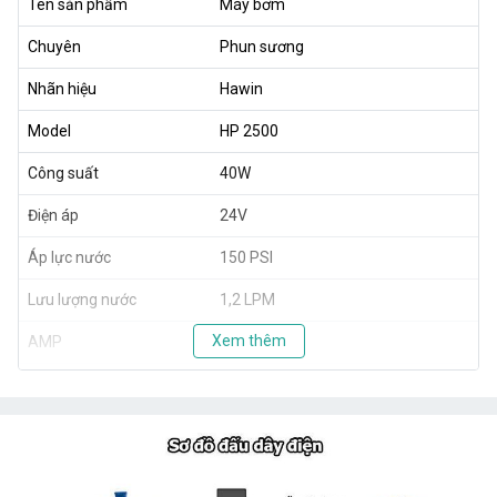
Tên sản phẩm
Máy bơm
Chuyên
Phun sương
Nhãn hiệu
Hawin
Model
HP 2500
Công suất
40W
Điện áp
24V
Áp lực nước
150 PSI
Lưu lượng nước
1,2 LPM
Xem thêm
AMP
0.8A
Trọng lượng
1,8kg
Xuất xứ
TAIWAN