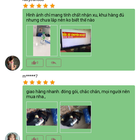
star
star
star
star
star
Hình ảnh chỉ mang tính chất nhận xu, khui hàng đủ
nhưng chưa lắp nên ko biết thế nào
thumb_up_alt
reply_all
0
m*****7
star
star
star
star
star
giao hàng nhanh. đóng gói, chắc chắn, mọi người nên
mua nha.,
thumb_up_alt
reply_all
0