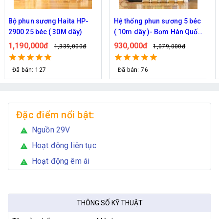
n sương Haita HP-
Hệ thống phun sương 5 béc
Bộ phun 
5 béc ( 30M dây)
( 10m dây )- Bơm Hàn Quốc
2500 5 b
6017 trọn bộ
,000đ
930,000đ
890,000
1,339,000đ
1,079,000đ
: 127
Đã bán: 76
Đã bán: 
Đặc điểm nổi bật:
Nguồn 29V
warning
Hoạt động liên tục
warning
Hoạt động êm ái
warning
THÔNG SỐ KỸ THUẬT