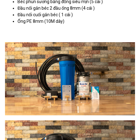
Béc phun sương bằng đồng siêu mịn (5 cái )
Đầu nối gắn béc 2 đầu ống 8mm (4 cái )
Đầu nối cuối gắn béc ( 1 cái )
Ống PE 8mm (10M dây)