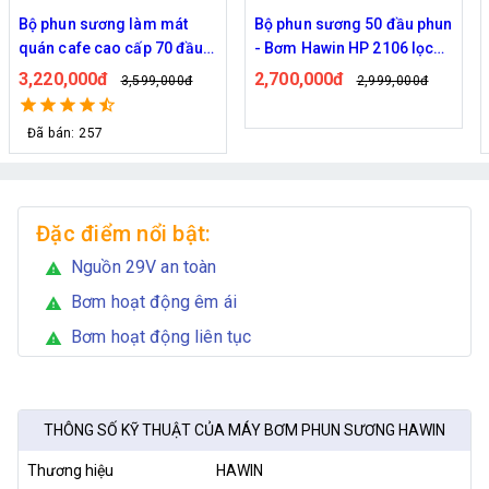
Bộ phun sương 50 đầu phun
Hệ thống phun sương làm
- Bơm Hawin HP 2106 lọc
mát trọn bộ Daehan DH-
rác 50M dây
6017 20 béc
2,700,000đ
1,130,000đ
2,999,000đ
1,299,000đ
Đã bán: 320
Đặc điểm nổi bật:
Nguồn 29V an toàn
warning
Bơm hoạt động êm ái
warning
Bơm hoạt động liên tục
warning
THÔNG SỐ KỸ THUẬT CỦA MÁY BƠM PHUN SƯƠNG HAWIN
Thương hiệu
HAWIN