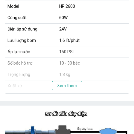
Model
HP 2600
Công suất
60W
Điện áp sử dụng
24V
Lưu lượng bơm
1,6 lít/phút
Áp lực nước
150 PSI
Số béc hỗ trợ
10 - 30 béc
Trọng lượng
1,8 kg
Xem thêm
Xuất xứ
Taiwan