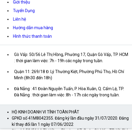
Giới thiệu
Tuyển Dụng
Liên hệ
Hướng dẫn mua hàng
Hình thức thanh toán
Gò Vấp: 50/56 Lê Thị Hồng, Phường 17, Quận Gò Vấp, TP. HCM
: thời gian làm việc :7h - 19h các ngày trong tuần.
Quận 11: 269/18 Đ. Lý Thường Kiệt, Phường Phú Thọ, Hồ Chí
Minh (8h30 đến 18h)
Đà Nẵng : 41 Đoàn Nguyễn Tuấn, P. Hòa Xuân, Q. Cẩm Lệ, TP.
Đà Nẵng : thời gian làm việc :8h - 17h các ngày trong tuần.
HỘ KINH DOANH VI TÍNH TOÀN PHÁT
GPKD số 41M8042355. Đăng ký lần đầu ngày 31/07/2020. Đăng
kí thay đổi lần 1 ngày 07/06/2022
Địa chỉ: 50/56 Lê Thị Hồng, Phường 17, Quận Gò Vấp, TP. Hồ Chí