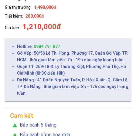
Giá thị trường:
1,490,000đ
Tiết kiệm:
280,000đ
1,210,000đ
Giá bán:
Hotline:
0984 791 877
Gò Vấp: 50/56 Lê Thị Hồng, Phường 17, Quận Gò Vấp, TP.
HCM : thời gian làm việc :7h - 19h các ngày trong tuần.
Quận 11: 269/18 Đ. Lý Thường Kiệt, Phường Phú Thọ, Hồ
Chí Minh (8h30 đến 18h)
Đà Nẵng : 41 Đoàn Nguyễn Tuấn, P. Hòa Xuân, Q. Cẩm Lệ,
TP. Đà Nẵng : thời gian làm việc :8h - 17h các ngày trong
tuần.
Cam kết
Bảo hành 6 tháng
warning
Bảo hành bằng hóa đơn
warning