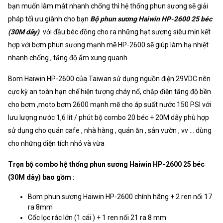
bạn muốn làm mát nhanh chống thì hệ thống phun sương sẽ giải
pháp tối ưu giành cho bạn
Bộ phun sương Haiwin HP-2600 25 béc
(30M dây)
với đầu béc đồng cho ra những hạt sương siêu mịn kết
hợp với bơm phun sương mạnh mẽ HP-2600 sẽ giúp làm hạ nhiệt
nhanh chống , tăng độ ẩm xung quanh
Bom Haiwin HP-2600 của Taiwan sử dụng nguồn điện 29VDC nên
cực kỳ an toàn hạn chế hiện tượng cháy nổ, chập điện tăng độ bền
cho bơm ,moto bơm 2600 mạnh mẽ cho áp suất nước 150 PSI với
lưu lượng nước 1,6 lít / phút bộ combo 20 béc + 20M dây phù hợp
sử dụng cho quán cafe , nhà hàng , quán ăn , sân vườn , vv ... dùng
cho những diện tích nhỏ và vừa
Trọn bộ combo hệ thống phun sương Haiwin HP-2600 25 béc
(30M dây) bao gồm :
Bơm phun sương Haiwin HP-2600 chính hãng + 2 ren nối 17
ra 8mm
Cốc lọc rác lớn (1 cái ) + 1 ren nối 21 ra 8 mm