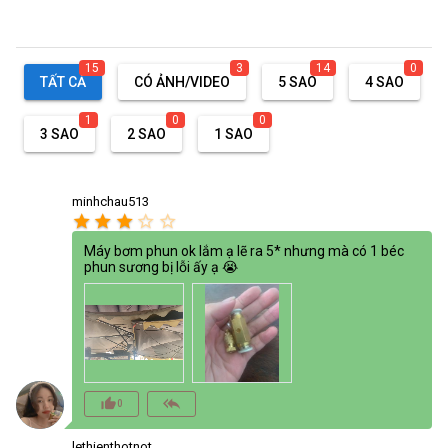
15
3
14
0
TẤT CẢ
CÓ ẢNH/VIDEO
5 SAO
4 SAO
1
0
0
3 SAO
2 SAO
1 SAO
minhchau513
star
star
star
star_border
star_border
Máy bơm phun ok lắm ạ lẽ ra 5* nhưng mà có 1 béc
phun sương bị lỗi ấy ạ 😭
thumb_up_alt
reply_all
0
lethienthotnot