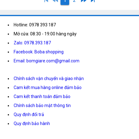
skip_previous
fast_rewind
fast_forward
skip_next
1
2
Hotline: 0978 393 187
Mở cửa: 08:30 - 19:00 hàng ngày
Zalo: 0978.393.187
Facebook: Boba shopping
Email: bomgiare.com@gmail.com
Chính sách vận chuyển và giao nhận
Cam kết mua hàng online đảm bảo
Cam kết thanh toán đảm bảo
Chính sách bảo mật thông tin
Quy định đổi trả
Quy định bảo hành