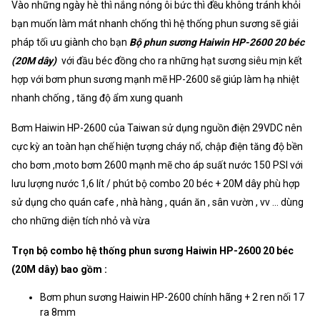
Vào những ngày hè thì nắng nóng ôi bức thì đều không tránh khỏi
bạn muốn làm mát nhanh chống thì hệ thống phun sương sẽ giải
pháp tối ưu giành cho bạn
Bộ phun sương Haiwin HP-2600 20 béc
(20M dây)
với đầu béc đồng cho ra những hạt sương siêu mịn kết
hợp với bơm phun sương mạnh mẽ HP-2600 sẽ giúp làm hạ nhiệt
nhanh chống , tăng độ ẩm xung quanh
Bơm Haiwin HP-2600 của Taiwan sử dụng nguồn điện 29VDC nên
cực kỳ an toàn hạn chế hiện tượng cháy nổ, chập điện tăng độ bền
cho bơm ,moto bơm 2600 mạnh mẽ cho áp suất nước 150 PSI với
lưu lượng nước 1,6 lít / phút bộ combo 20 béc + 20M dây phù hợp
sử dụng cho quán cafe , nhà hàng , quán ăn , sân vườn , vv ... dùng
cho những diện tích nhỏ và vừa
Trọn bộ combo hệ thống phun sương Haiwin HP-2600 20 béc
(20M dây) bao gồm :
Bơm phun sương Haiwin HP-2600 chính hãng + 2 ren nối 17
ra 8mm