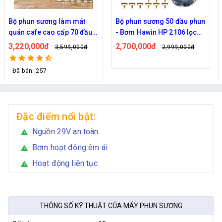
Bộ phun sương 50 đầu phun
Hệ thống phun sương làm
- Bơm Hawin HP 2106 lọc
mát trọn bộ Daehan DH-
rác 50M dây
6017 20 béc
2,700,000đ
1,130,000đ
2,999,000đ
1,299,000đ
Đã bán: 320
Đặc điểm nổi bật:
Nguồn 29V an toàn
warning
Bơm hoạt động êm ái
warning
Hoạt động liên tục
warning
THÔNG SỐ KỸ THUẬT CỦA MÁY PHUN SƯƠNG