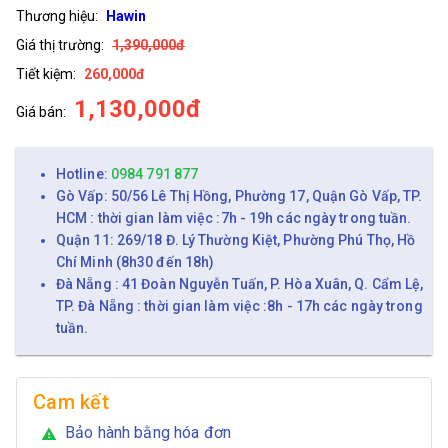
Thương hiệu:
Hawin
Giá thị trường:
1,390,000đ
Tiết kiệm:
260,000đ
1,130,000đ
Giá bán:
Hotline:
0984 791 877
Gò Vấp: 50/56 Lê Thị Hồng, Phường 17, Quận Gò Vấp, TP.
HCM : thời gian làm việc :7h - 19h các ngày trong tuần.
Quận 11: 269/18 Đ. Lý Thường Kiệt, Phường Phú Thọ, Hồ
Chí Minh (8h30 đến 18h)
Đà Nẵng : 41 Đoàn Nguyễn Tuấn, P. Hòa Xuân, Q. Cẩm Lệ,
TP. Đà Nẵng : thời gian làm việc :8h - 17h các ngày trong
tuần.
Cam kết
Bảo hành bằng hóa đơn
warning