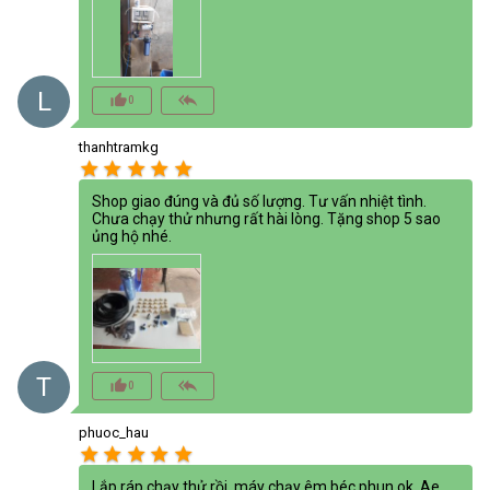
L
thumb_up_alt
reply_all
0
thanhtramkg
star
star
star
star
star
Shop giao đúng và đủ số lượng. Tư vấn nhiệt tình.
Chưa chạy thử nhưng rất hài lòng. Tặng shop 5 sao
ủng hộ nhé.
T
thumb_up_alt
reply_all
0
phuoc_hau
star
star
star
star
star
Lắp ráp chạy thử rồi, máy chạy êm béc phun ok. Ae