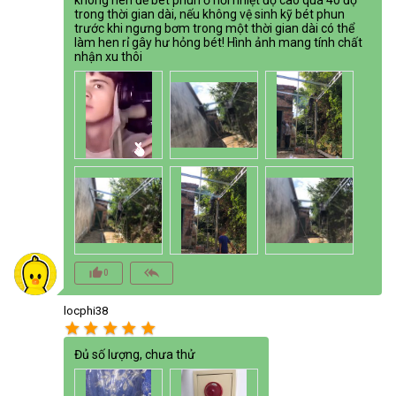
trong thời gian dài, nếu không vệ sinh kỹ bét phun
trước khi ngưng bơm trong một thời gian dài có thể
làm hen rỉ gây hư hỏng bét! Hình ảnh mang tính chất
nhận xu thôi
thumb_up_alt
reply_all
0
locphi38
star
star
star
star
star
Đủ số lượng, chưa thử