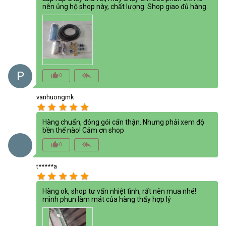
nên ủng hộ shop này, chất lượng. Shop giao đủ hàng.
P
thumb_up_alt
reply_all
0
vanhuongmk
star
star
star
star
star
Hàng chuẩn, đóng gói cẩn thận. Nhưng phải xem độ
bền thế nào! Cảm ơn shop
thumb_up_alt
reply_all
0
t*****a
star
star
star
star
star
Hàng ok, shop tư vấn nhiệt tình, rất nên mua nhé!
mình phun làm mát của hàng thấy hợp lý