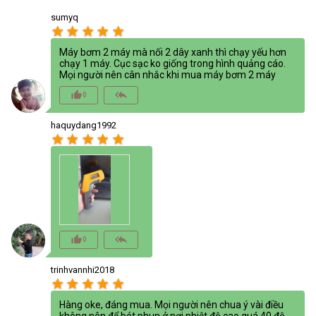
sumyq
star
star
star
star
star
Máy bơm 2 máy mà nối 2 dây xanh thì chạy yếu hơn
chạy 1 máy. Cục sạc ko giống trong hình quảng cáo.
Mọi người nên cân nhắc khi mua máy bơm 2 máy
thumb_up_alt
reply_all
0
haquydang1992
star
star
star
star
star
thumb_up_alt
reply_all
0
trinhvannhi2018
star
star
star
star
star
Hàng oke, đáng mua. Mọi người nên chua ý vài điều
không nên để bét phun ở nơi nhiệt độ cao quá 40 độ