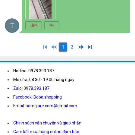
T
thumb_up_alt
reply_all
0
skip_previous
fast_rewind
fast_forward
skip_next
1
2
Hotline: 0978 393 187
Mở cửa: 08:30 - 19:00 hàng ngày
Zalo: 0978.393.187
Facebook: Boba shopping
Email: bomgiare.com@gmail.com
Chính sách vận chuyển và giao nhận
Cam kết mua hàng online đảm bảo