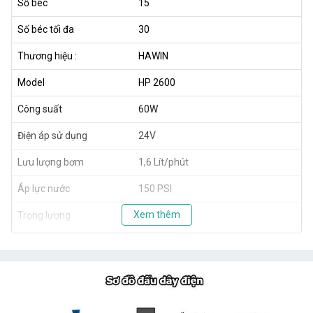
Số béc
15
Số béc tối đa
30
Thương hiệu :
HAWIN
Model
HP 2600
Công suất
60W
Điện áp sử dụng
24V
Lưu lượng bơm
1,6 Lít/phút
Áp lực nước
150 PSI
Xem thêm
Trọng lượng
1,8kg
Xuất xứ
Taiwan