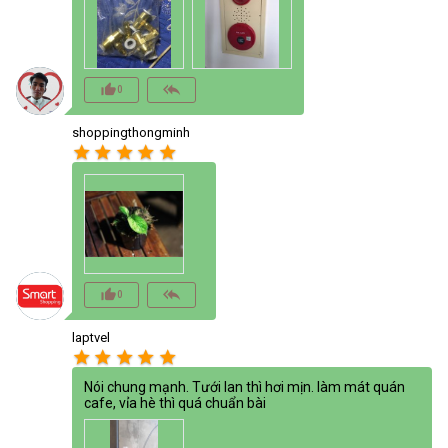
thumb_up_alt
reply_all
0
shoppingthongminh
star
star
star
star
star
thumb_up_alt
reply_all
0
laptvel
star
star
star
star
star
Nói chung mạnh. Tưới lan thì hơi mịn. làm mát quán
cafe, vỉa hè thì quá chuẩn bài