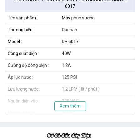
6017
Tên sản phẩm :
Máy phun sương
Thương hiệu :
Daehan
Model :
DH 6017
Công suất điện :
40W
Cường độ dòng điện :
1.2A
Áp lực nước :
125 PSI
Lưu lượng nước :
1,2 LPM ( lít / phút )
Nguồn điện vào :
220 VAC
Xem thêm
Nguồn điện ra :
24VDC
Số béc tối thiểu :
05
Số béc tối đa :
20