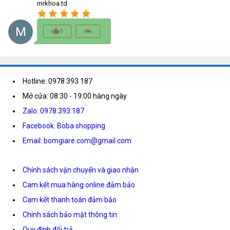
mrkhoa.td
star
star
star
star
star
M
thumb_up_alt
reply_all
0
Hotline: 0978 393 187
Mở cửa: 08:30 - 19:00 hàng ngày
Zalo: 0978.393.187
Facebook: Boba shopping
Email: bomgiare.com@gmail.com
Chính sách vận chuyển và giao nhận
Cam kết mua hàng online đảm bảo
Cam kết thanh toán đảm bảo
Chính sách bảo mật thông tin
Quy định đổi trả