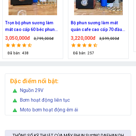
Bộ phun sương làm mát
Bộ phun sương 50 đầu phun
quán cafe cao cấp 70 đầu
- Bơm Hawin HP 2106 lọc
phun
rác 50M dây
3,220,000đ
2,700,000đ
3,599,000đ
2,999,000đ
Đã bán: 257
Đặc điểm nổi bật:
Nguồn 29V
warning
Bơm hoạt động liên tục
warning
Moto bơm hoạt động êm ái
warning
THÔNG SỐ KỸ THUẬT CỦA MÁY PHUN SƯƠNG DAEHAN DH