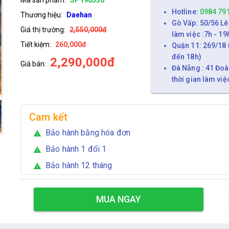
Hotline:
0984 79
Thương hiệu:
Daehan
Gò Vấp: 50/56 Lê
Giá thị trường:
2,550,000đ
làm việc :7h - 19
Tiết kiệm:
260,000đ
Quận 11: 269/18 
đến 18h)
2,290,000đ
Giá bán:
Đà Nẵng : 41 Đoà
thời gian làm việ
Cam kết
Bảo hành bằng hóa đơn
warning
Bảo hành 1 đổi 1
warning
Bảo hành 12 tháng
warning
MUA NGAY