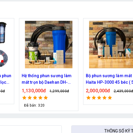
 làm
Bộ phun sương làm mát
Bộ phun sương làm mát
H-
Haita HP-3000 45 béc ( 50M
Haita HP-3000 40 béc (
dây )
dây )
2,000,000đ
1,920,000đ
00đ
2,439,000đ
2,149,000
THÔNG SỐ KỸ 