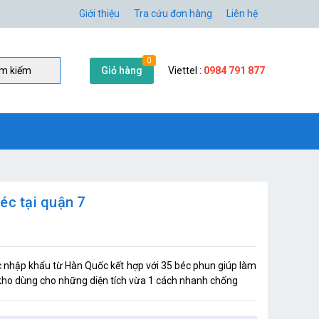
Giới thiệu
Tra cứu đơn hàng
Liên hệ
0
Giỏ hàng
Viettel :
0984 791 877
̀m kiếm
éc tại quận 7
hập khẩu từ Hàn Quốc kết hợp với 35 béc phun giúp làm
 kho dùng cho những diện tích vừa 1 cách nhanh chống