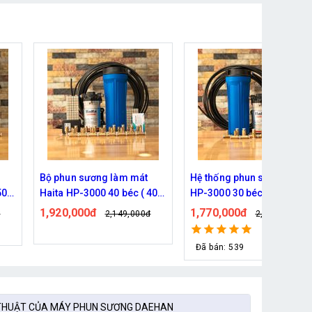
Hệ thống phun sương Haita
Bộ phun sương Haita HP-
 40M
HP-3000 30 béc ( 30M dây )
2900 25 béc ( 30M dây)
1,770,000đ
1,190,000đ
đ
2,209,000đ
1,339,000đ
Đã bán: 539
Đã bán: 127
THUẬT CỦA MÁY PHUN SƯƠNG DAEHAN