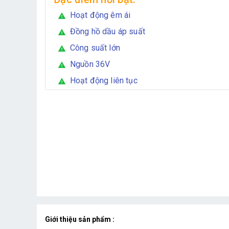
Hoạt động êm ái
warning
Đồng hồ dầu áp suất
warning
Công suất lớn
warning
Nguồn 36V
warning
Hoạt động liên tục
warning
Giới thiệu sản phẩm :