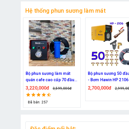
Hệ thống phun sương làm mát
 mát
Bộ phun sương 50 đầu phun
Hệ thống phun sương
 70 đầu
- Bơm Hawin HP 2106 lọc
mát trọn bộ Daehan D
rác 50M dây
6017 20 béc
2,700,000đ
1,130,000đ
,000đ
2,999,000đ
1,299,0
Đã bán: 320
Đặc điểm nổi bật: