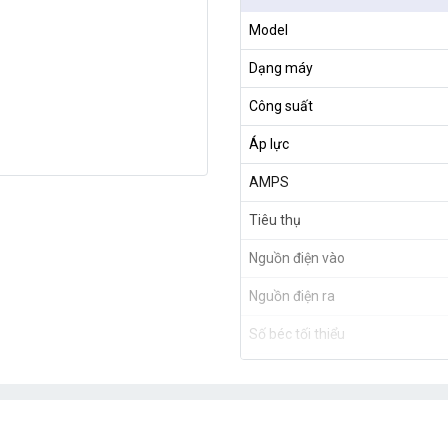
Model
Dạng máy
Công suất
Áp lực
AMPS
Tiêu thụ
Nguồn điện vào
Nguồn điện ra
Số béc tối thiểu
Số béc tối đa
Kích thước