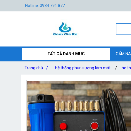
Hotline: 0984 791 877
TẤT CẢ DANH MUC
CẨM NA
Trang chủ
/
Hệ thống phun sương làm mát
/
he t