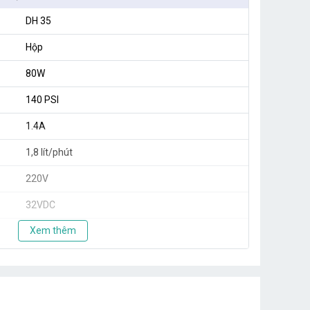
DH 35
Hộp
80W
140 PSI
1.4A
1,8 lít/phút
220V
32VDC
Xem thêm
20 béc
35 béc
32x18x22.5cm