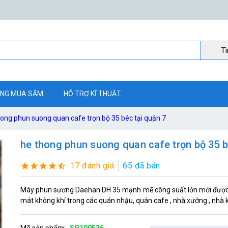
Ti
NG MUA SẮM
HỖ TRỢ KĨ THUẬT
hong phun suong quan cafe trọn bộ 35 béc tại quận 7
he thong phun suong quan cafe trọn bộ 35 b
17 đánh giá
65 đã bán
Máy phun sương Daehan DH 35 mạnh mẽ công suất lớn mới được n
mát không khí trong các quán nhậu, quán cafe , nhà xưởng , nhà
Mã sản phẩm:
SP190536