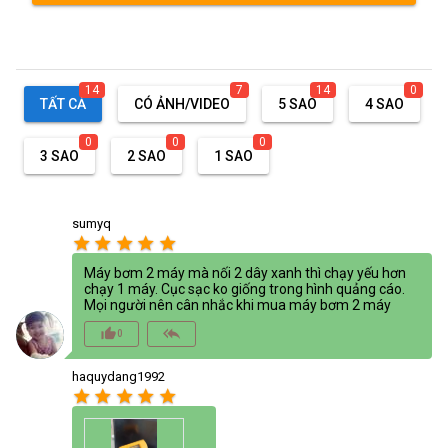
14
7
14
0
TẤT CẢ
CÓ ẢNH/VIDEO
5 SAO
4 SAO
0
0
0
3 SAO
2 SAO
1 SAO
sumyq
star
star
star
star
star
Máy bơm 2 máy mà nối 2 dây xanh thì chạy yếu hơn
chạy 1 máy. Cục sạc ko giống trong hình quảng cáo.
Mọi người nên cân nhắc khi mua máy bơm 2 máy
thumb_up_alt
reply_all
0
haquydang1992
star
star
star
star
star