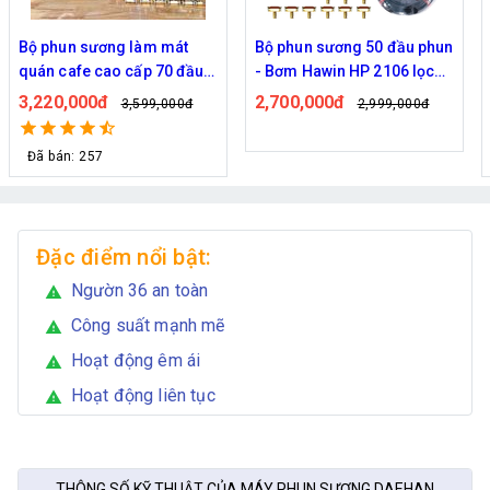
Bộ phun sương 50 đầu phun
Hệ thống phun sương làm
- Bơm Hawin HP 2106 lọc
mát trọn bộ Daehan DH-
rác 50M dây
6017 20 béc
2,700,000đ
1,130,000đ
2,999,000đ
1,299,000đ
Đã bán: 320
Đặc điểm nổi bật:
Ngườn 36 an toàn
warning
Công suất mạnh mẽ
warning
Hoạt động êm ái
warning
Hoạt động liên tục
warning
THÔNG SỐ KỸ THUẬT CỦA MÁY PHUN SƯƠNG DAEHAN