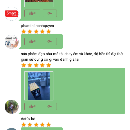
thumb_up_alt
reply_all
0
phamthithanhquyen
star
star
star
star
star
thumb_up_alt
reply_all
0
sản phẩm đẹp như mô tả, chay êm và khỏe, độ bền thì đợi thời
gian sử dụng có gì vào đánh giá lại
star
star
star
star
star
thumb_up_alt
reply_all
0
dat9x.hd
star
star
star
star
star