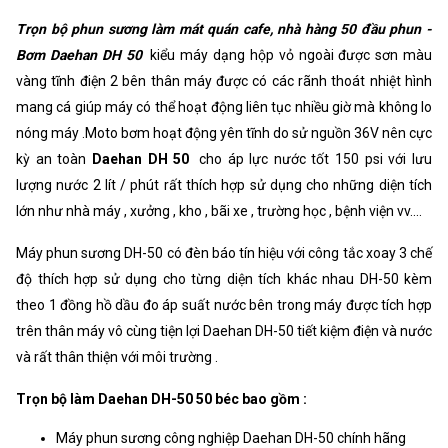
Khối lượng
8500g
Trọn bộ phun sương làm mát quán cafe, nhà hàng 50 đầu phun -
Xuất xứ
Korea
Bơm Daehan DH 50
kiểu máy dạng hộp vỏ ngoài được sơn màu
vàng tĩnh điện 2 bên thân máy được có các rãnh thoát nhiệt hình
mang cá giúp máy có thể hoạt động liên tục nhiều giờ mà không lo
nóng máy .Moto bơm hoạt động yên tĩnh do sử nguồn 36V nên cực
kỳ an toàn
Daehan DH 50
cho áp lực nước tốt 150 psi với lưu
lượng nước 2 lít / phút rất thích hợp sử dụng cho những diện tích
lớn như nhà máy , xưởng , kho , bãi xe , trường học , bệnh viện vv....
Máy phun sương DH-50 có đèn báo tín hiệu với công tắc xoay 3 chế
độ thích hợp sử dụng cho từng diện tích khác nhau DH-50 kèm
theo 1 đồng hồ dầu đo áp suất nước bên trong máy được tích hợp
trên thân máy vô cùng tiện lợi Daehan DH-50 tiết kiệm điện và nước
và rất thân thiện với môi trường .
Trọn bộ làm Daehan DH-50 50 béc bao gồm :
Máy phun sương công nghiệp Daehan DH-50 chính hãng