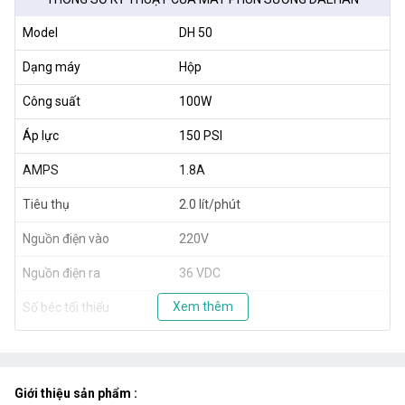
Model
DH 50
Dạng máy
Hộp
Công suất
100W
Áp lực
150 PSI
AMPS
1.8A
Tiêu thụ
2.0 lít/phút
Nguồn điện vào
220V
Nguồn điện ra
36 VDC
Xem thêm
Số béc tối thiểu
30 béc
Số béc tối đa
50 béc
Kích thước
38 x 22 x 25.5cm
Giới thiệu sản phẩm :