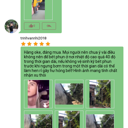
thumb_up_alt
reply_all
0
trinhvannhi2018
star
star
star
star
star
Hàng oke, đáng mua. Mọi người nên chua ý vài điều
không nên để bét phun ở nơi nhiệt độ cao quá 40 độ
trong thời gian dài, nếu không vệ sinh kỹ bét phun
trước khi ngưng bơm trong một thời gian dài có thể
làm hen rỉ gây hư hỏng bét! Hình ảnh mang tính chất
nhận xu thôi