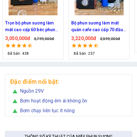
 làm
Bộ phun sương làm mát
Bộ phun sương 50 đầu
 phun
quán cafe cao cấp 70 đầu
- Bơm Hawin HP 2106 
03
phun
rác 50M dây
3,220,000đ
2,700,000đ
,000đ
3,599,000đ
2,999,00
Đã bán: 257
Đặc điểm nổi bật:
Nguồn 29V
warning
Bơm hoạt động êm ái không ồn
warning
Bơm chạy liên tục ít nóng
warning
THÔNG SỐ KỸ THUẬT CỦA MÁY PHUN SƯƠNG