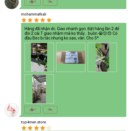
thumb_up_alt
reply_all
0
mohammatkali
star
star
star
star
star
Hàng đã nhận dc. Giao nhanh gọn. Đặt hàng lần 2 để
đòi 2 cái T giao nhầm mà ko thấy... buồn 😭😔😞 Có
đầu Bec bị tắc nhưng ko sao, vân. Cho 5*
thumb_up_alt
reply_all
0
top4men.store
star
star
star
star
star_border