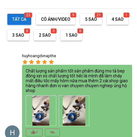
22
9
21
1
TẤT CẢ
CÓ ẢNH/VIDEO
5 SAO
4 SAO
0
0
0
3 SAO
2 SAO
1 SAO
huyhoangdvnapthe
star
star
star
star
star
Chất lượng sản phẩm:tốt sản phẩm đúng mo tả bep
đồng xịn xò chất lượng tốt tiếc là mình đã làm cháy
mất điều tốc mấy hôm nữa mua thêm 2 cái shop giao
hàng nhanh đơn vị van chuyen chuyen nghiep ủng hộ
shop
H
thumb_up_alt
reply_all
0