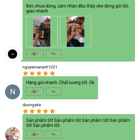
Béc chưa dùng, cảm nhận đầu thấy oke đóng gói tốt,
giao nhanh
thumb_up_alt
reply_all
0
nguyenvananh1221
star
star
star
star
star
Hàng gửi nhanh. Chất lương tốt. Ok
N
thumb_up_alt
reply_all
0
duongsite
star
star
star
star
star
Sản phẩm tốt Sản phẩm tốt Sản phẩm tốt Sản phẩm
tốt Sản phẩm tốt
thumb_up_alt
reply_all
0