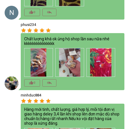
N
thumb_up_alt
reply_all
0
phusi234
star
star
star
star
star
Chất lượng khá ok ủng hộ shop lần sau nữa nhé
kkkkkkkkkkkkkkk
thumb_up_alt
reply_all
0
minhduc884
star
star
star
star
star
Hàng mới tinh, chất lượng, giá hợp lý, mỗi tội đơn vị
giao hàng deley 3,4 lần khi shop lên đơn mặc dù shop
chuẩn bị hàng rất nhanh.Nếu ko vội đặt hàng của
shop là xứng đáng.