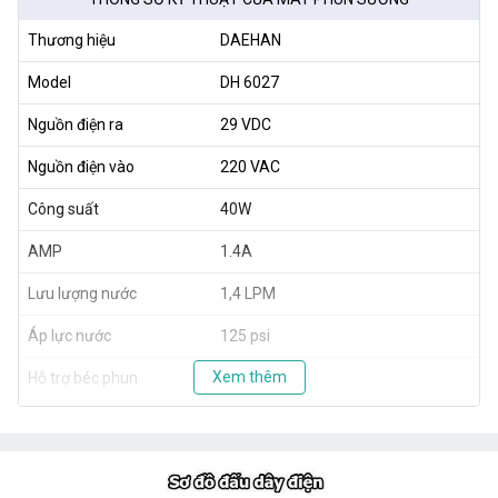
Thương hiệu
DAEHAN
Model
DH 6027
Nguồn điện ra
29 VDC
Nguồn điện vào
220 VAC
Công suất
40W
AMP
1.4A
Lưu lượng nước
1,4 LPM
Áp lực nước
125 psi
Xem thêm
Hỗ trợ béc phun
10 - 30 béc
Xuất xứ
Hàn Quốc