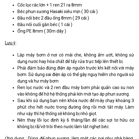
Cốc lọc rác lớn + 1 ren 21 ra 8mm
Béc phun sương Hasaki siêu mịn ( 30 cái )
Đầu nối béc 2 đầu ống 8mm ( 29 cái )
Đầu nối cuối gắn béc ( 1 cái )
Ống PE 8mm ( 30m dây )
Lưu ý
:
Lắp máy bơm ở nơi có mái che, không ẩm ướt, không sử
dụng nước hay hóa chất để tẩy rửa trực tiếp lên thiết bị
Phải đảm bảo đúng điện áp nguồn trước khi kết nối với máy
bơm. Sử dụng sai điện áp có thể gây nguy hiểm cho người sử
dụng và hư máy bơm
Ren lọc nước và 2 ren đầu máy bơm phải quấn cao su non
vào không để hở hệ thống phải kín mới tạo áp phun sương.
Sau khi sử dụng bạn nên khóa nước để máy chạy khoảng 3
phút cho hết nước trong đường ống rồi mới tắt máy. Làm
như vậy thì hệ thống sẽ không bị nhỏ giọt.
Nên thay lõi lọc định kỳ 6 tháng/lần để các sợi tơ hữu cơ
không bị rã/vỡ trôi theo nước làm tắt nghẹt béc.
Ứng dụng
: Dùng để phun sương, làm mát các nơi như nhà hàng,