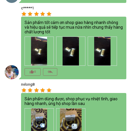
c*****1
star
star
star
star
star
Sản phẩm tốt cảm ơn shop giao hàng nhanh chóng
và hiệu quả sẽ tiếp tục mua nữa nhìn chung thấy hàng
chất lượng tốt
thumb_up_alt
reply_all
0
nvlong8
star
star
star
star
star
Sản phẩm dùng được, shop phục vụ nhiệt tình, giao
hàng nhanh, ủng hộ shop lần sau