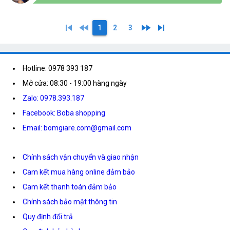
skip_previous
fast_rewind
fast_forward
skip_next
1
2
3
Hotline: 0978 393 187
Mở cửa: 08:30 - 19:00 hàng ngày
Zalo: 0978.393.187
Facebook: Boba shopping
Email: bomgiare.com@gmail.com
Chính sách vận chuyển và giao nhận
Cam kết mua hàng online đảm bảo
Cam kết thanh toán đảm bảo
Chính sách bảo mật thông tin
Quy định đổi trả