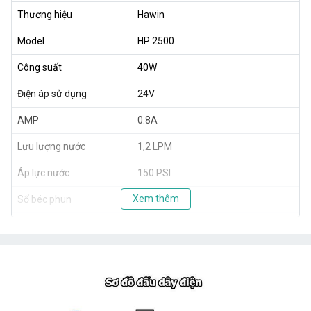
Thương hiệu
Hawin
Model
HP 2500
Công suất
40W
Điện áp sử dụng
24V
AMP
0.8A
Lưu lượng nước
1,2 LPM
Áp lực nước
150 PSI
Xem thêm
Số béc phun
5 - 25 béc
Trọng lượng
1,8 kg
Xuất xứ
Taiwan