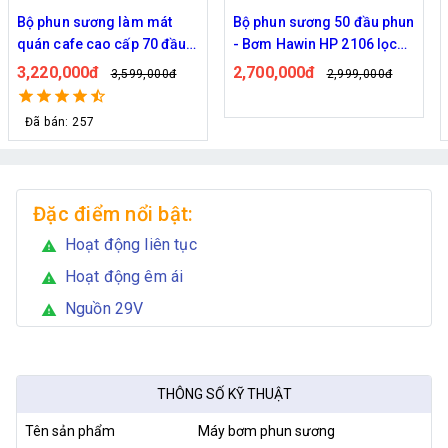
Bộ phun sương 50 đầu phun
Hệ thống phun sương làm
- Bơm Hawin HP 2106 lọc
mát trọn bộ Daehan DH-
rác 50M dây
6017 20 béc
2,700,000đ
1,130,000đ
2,999,000đ
1,299,000đ
Đã bán: 320
Đặc điểm nổi bật:
Hoạt động liên tục
warning
Hoạt động êm ái
warning
Nguồn 29V
warning
THÔNG SỐ KỸ THUẬT
Tên sản phẩm
Máy bơm phun sương