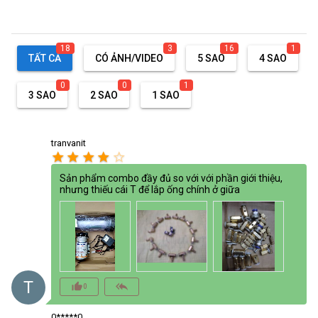
18
3
16
1
TẤT CẢ
CÓ ẢNH/VIDEO
5 SAO
4 SAO
0
0
1
3 SAO
2 SAO
1 SAO
tranvanit
star
star
star
star
star_border
Sản phẩm combo đầy đủ so với với phần giới thiệu,
nhưng thiếu cái T để lắp ống chính ở giữa
T
thumb_up_alt
reply_all
0
0*****0