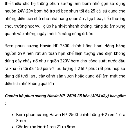
thể thiếu cho hệ thống phun sương làm bơm nhỏ gọn sử dụng
nguồn 24V-29V bơm hỗ trợ số béc phun tối đa 25 cái sử dụng cho
những diện tích nhỏ như nhà hàng quán ăn , tạp hóa , tiểu thương
chợ , trường học vv.... giúp hạ nhiệt nhanh chống , tăng độ âm xung
quanh vào những ngày thời tiết nắng nóng ôi bức .
Bơm phun sương Hawin HP-2500 chính hãng hoạt động bằng
nguồn 29V nên rất an toàn hạn chế hiện tượng vào điện không
đúng gây cháy nổ như nguồn 220V bơm cho công suất nước đầu
ra khá ổn tối đa 150 psi với lưu lượng 1.2 lít / phút rất phù hợp sử
dụng để tưới lan , cây cảnh sân vườn hoặc dụng để làm mát cho
diện tích nhỏ không quá lớn .
Combo bộ phun sương Hawin HP-2500 25 béc (30M dây) bao gồm
:
Bơm phun sương Hawin HP-2500 chính hãng + 2 ren 17 ra
8mm
Cốc lọc rác lớn + 1 ren 21 ra 8mm