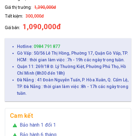
Giá thị trường:
1,390,000đ
Tiết kiệm:
300,000đ
1,090,000đ
Giá bán:
Hotline:
0984 791 877
Gò Vấp: 50/56 Lê Thị Hồng, Phường 17, Quận Gò Vấp, TP.
HCM : thời gian làm việc :7h - 19h các ngày trong tuần.
Quận 11: 269/18 Đ. Lý Thường Kiệt, Phường Phú Thọ, Hồ
Chí Minh (8h30 đến 18h)
Đà Nẵng : 41 Đoàn Nguyễn Tuấn, P. Hòa Xuân, Q. Cẩm Lệ,
TP. Đà Nẵng : thời gian làm việc :8h - 17h các ngày trong
tuần.
Cam kết
Bảo hành 1 đổi 1
warning
Bảo hành 6 tháng
warning