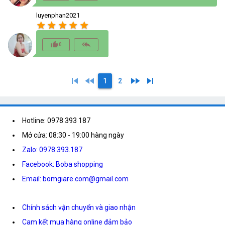
luyenphan2021
star
star
star
star
star
thumb_up_alt
reply_all
0
skip_previous
fast_rewind
fast_forward
skip_next
1
2
Hotline: 0978 393 187
Mở cửa: 08:30 - 19:00 hàng ngày
Zalo: 0978.393.187
Facebook: Boba shopping
Email: bomgiare.com@gmail.com
Chính sách vận chuyển và giao nhận
Cam kết mua hàng online đảm bảo