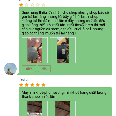
star
star_border
star_border
star_border
star_border
Giao hàng thiếu, đã nhắn cho shop nhưng shop bảo sẽ
gửi trả lại hàng nhưng tới bây giờ hỏi lại thì shop
không trả lời, đã mua 2 lần ở đây nhưng cả 2 lần đều
giao hàng thiếu rồi mất tăm mất tích😀 bơm thì mới
còn cục nguồn cũ mèm,dặn đầu cuối là co L nhưng
giao co thẳng, muốn trả lại hàng!!!
thumb_up_alt
reply_all
0
rikotori
star
star
star
star
star
Máy êm khoẻ phun sương mịn khoẻ hàng chất lượng
thank shop nhiều lắm