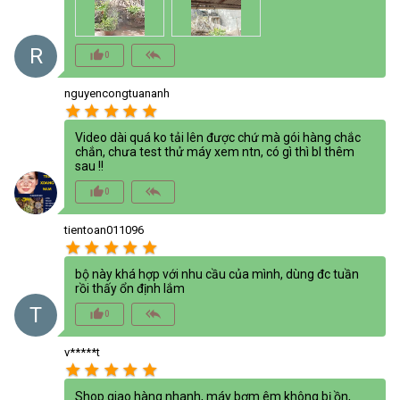
R
thumb_up_alt
reply_all
0
nguyencongtuananh
star
star
star
star
star
Video dài quá ko tải lên được chứ mà gói hàng chắc
chắn, chưa test thử máy xem ntn, có gì thì bl thêm
sau !!
thumb_up_alt
reply_all
0
tientoan011096
star
star
star
star
star
bộ này khá hợp với nhu cầu của mình, dùng đc tuần
rồi thấy ổn định lắm
T
thumb_up_alt
reply_all
0
v*****t
star
star
star
star
star
Shop giao hàng nhanh, máy bơm êm không bị ồn,