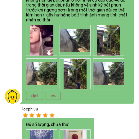
trong thời gian dài, nếu không vệ sinh kỹ bét phun
trước khi ngưng bơm trong một thời gian dài có thể
làm hen rỉ gây hư hỏng bét! Hình ảnh mang tính chất
nhận xu thôi
thumb_up_alt
reply_all
0
locphi38
star
star
star
star
star
Đủ số lượng, chưa thử