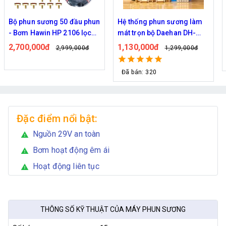
Hệ thống phun sương làm
Bộ phun sương làm mát
mát trọn bộ Daehan DH-
Haita HP-3000 45 béc ( 50M
6017 20 béc
dây )
1,130,000đ
2,000,000đ
1,299,000đ
2,439,000đ
Đã bán: 320
Đặc điểm nổi bật:
Nguồn 29V an toàn
warning
Bơm hoạt động êm ái
warning
Hoạt động liên tục
warning
THÔNG SỐ KỸ THUẬT CỦA MÁY PHUN SƯƠNG