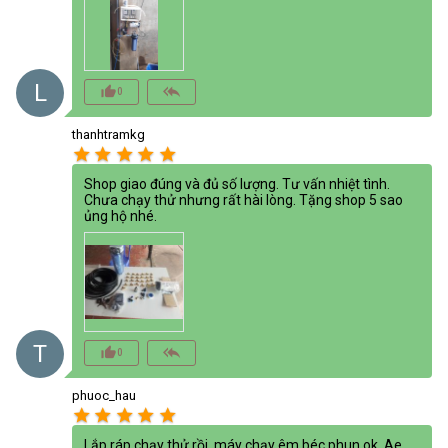
L
thumb_up_alt
reply_all
0
thanhtramkg
star
star
star
star
star
Shop giao đúng và đủ số lượng. Tư vấn nhiệt tình.
Chưa chạy thử nhưng rất hài lòng. Tặng shop 5 sao
ủng hộ nhé.
T
thumb_up_alt
reply_all
0
phuoc_hau
star
star
star
star
star
Lắp ráp chạy thử rồi, máy chạy êm béc phun ok. Ae