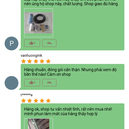
nên ủng hộ shop này, chất lượng. Shop giao đủ hàng.
P
thumb_up_alt
reply_all
0
vanhuongmk
star
star
star
star
star
Hàng chuẩn, đóng gói cẩn thận. Nhưng phải xem độ
bền thế nào! Cảm ơn shop
thumb_up_alt
reply_all
0
t*****a
star
star
star
star
star
Hàng ok, shop tư vấn nhiệt tình, rất nên mua nhé!
mình phun làm mát của hàng thấy hợp lý