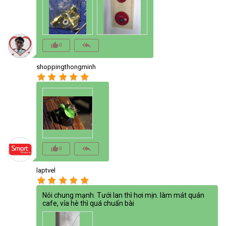
thumb_up_alt
reply_all
0
shoppingthongminh
star
star
star
star
star
thumb_up_alt
reply_all
0
laptvel
star
star
star
star
star
Nói chung mạnh. Tưới lan thì hơi mịn. làm mát quán
cafe, vỉa hè thì quá chuẩn bài