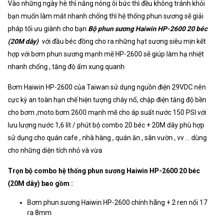
Vào những ngày hè thì nắng nóng ôi bức thì đều không tránh khỏi
bạn muốn làm mát nhanh chống thì hệ thống phun sương sẽ giải
pháp tối ưu giành cho bạn
Bộ phun sương Haiwin HP-2600 20 béc
(20M dây)
với đầu béc đồng cho ra những hạt sương siêu mịn kết
hợp với bơm phun sương mạnh mẽ HP-2600 sẽ giúp làm hạ nhiệt
nhanh chống , tăng độ ẩm xung quanh
Bơm Haiwin HP-2600 của Taiwan sử dụng nguồn điện 29VDC nên
cực kỳ an toàn hạn chế hiện tượng cháy nổ, chập điện tăng độ bền
cho bơm ,moto bơm 2600 mạnh mẽ cho áp suất nước 150 PSI với
lưu lượng nước 1,6 lít / phút bộ combo 20 béc + 20M dây phù hợp
sử dụng cho quán cafe , nhà hàng , quán ăn , sân vườn , vv ... dùng
cho những diện tích nhỏ và vừa
Trọn bộ combo hệ thống phun sương Haiwin HP-2600 20 béc
(20M dây) bao gồm :
Bơm phun sương Haiwin HP-2600 chính hãng + 2 ren nối 17
ra 8mm