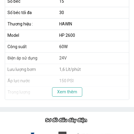
Số béc
15
Số béc tối đa
30
Thương hiệu :
HAWIN
Model
HP 2600
Công suất
60W
Điện áp sử dụng
24V
Lưu lượng bơm
1,6 Lít/phút
Áp lực nước
150 PSI
Xem thêm
Trọng lượng
1,8kg
Xuất xứ
Taiwan