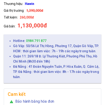
Thương hiệu:
Hawin
Giá thị trường:
1,390,000đ
Tiết kiệm:
260,000đ
1,130,000đ
Giá bán:
Hotline:
0984 791 877
Gò Vấp: 50/56 Lê Thị Hồng, Phường 17, Quận Gò Vấp, TP.
HCM : thời gian làm việc :7h - 19h các ngày trong tuần.
Quận 11: 269/18 Đ. Lý Thường Kiệt, Phường Phú Thọ, Hồ
Chí Minh (8h30 đến 18h)
Đà Nẵng : 41 Đoàn Nguyễn Tuấn, P. Hòa Xuân, Q. Cẩm Lệ,
TP. Đà Nẵng : thời gian làm việc :8h - 17h các ngày trong
tuần.
Cam kết
Bảo hành bằng hóa đơn
warning