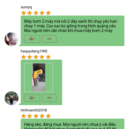
sumyq
star
star
star
star
star
Máy bơm 2 máy mà nối 2 dây xanh thì chạy yếu hơn
chạy 1 máy. Cục sạc ko giống trong hình quảng cáo.
Mọi người nên cân nhắc khi mua máy bơm 2 máy
thumb_up_alt
reply_all
0
haquydang1992
star
star
star
star
star
thumb_up_alt
reply_all
0
trinhvannhi2018
star
star
star
star
star
Hàng oke, đáng mua. Mọi người nên chua ý vài điều
không nên để bét phun ở nơi nhiệt độ cao quá 40 độ