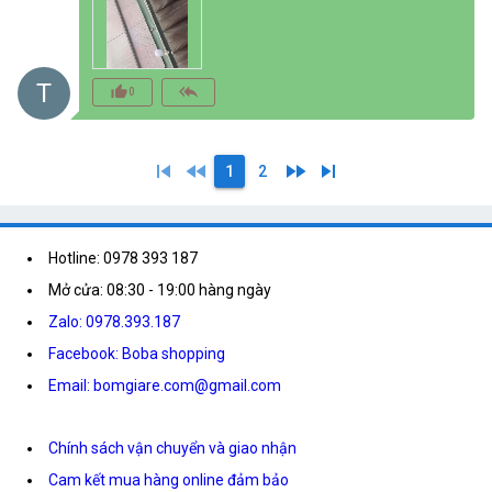
T
thumb_up_alt
reply_all
0
skip_previous
fast_rewind
fast_forward
skip_next
1
2
Hotline: 0978 393 187
Mở cửa: 08:30 - 19:00 hàng ngày
Zalo: 0978.393.187
Facebook: Boba shopping
Email: bomgiare.com@gmail.com
Chính sách vận chuyển và giao nhận
Cam kết mua hàng online đảm bảo