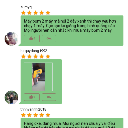
sumyq
star
star
star
star
star
Máy bơm 2 máy mà nối 2 dây xanh thì chạy yếu hơn
chạy 1 máy. Cục sạc ko giống trong hình quảng cáo.
Mọi người nên cân nhắc khi mua máy bơm 2 máy
thumb_up_alt
reply_all
0
haquydang1992
star
star
star
star
star
thumb_up_alt
reply_all
0
trinhvannhi2018
star
star
star
star
star
Hàng oke, đáng mua. Mọi người nên chua ý vài điều
không nên để bét phun ở nơi nhiệt độ cao quá 40 độ