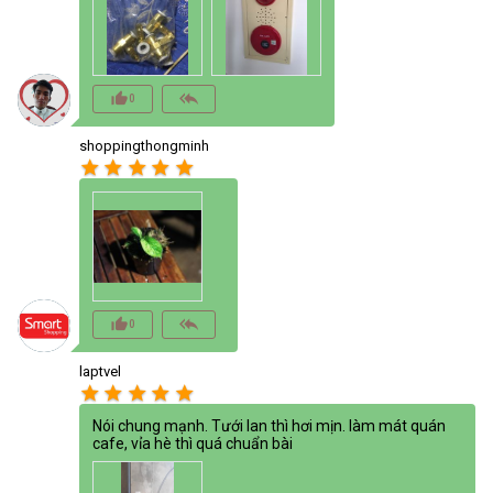
thumb_up_alt
reply_all
0
shoppingthongminh
star
star
star
star
star
thumb_up_alt
reply_all
0
laptvel
star
star
star
star
star
Nói chung mạnh. Tưới lan thì hơi mịn. làm mát quán
cafe, vỉa hè thì quá chuẩn bài