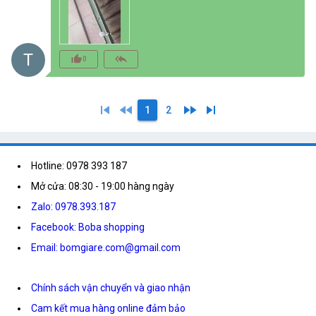
T
thumb_up_alt
reply_all
0
skip_previous
fast_rewind
fast_forward
skip_next
1
2
Hotline: 0978 393 187
Mở cửa: 08:30 - 19:00 hàng ngày
Zalo: 0978.393.187
Facebook: Boba shopping
Email: bomgiare.com@gmail.com
Chính sách vận chuyển và giao nhận
Cam kết mua hàng online đảm bảo