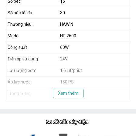
Số béc
15
Số béc tối đa
30
Thương hiệu :
HAWIN
Model
HP 2600
Công suất
60W
Điện áp sử dụng
24V
Lưu lượng bơm
1,6 Lít/phút
Áp lực nước
150 PSI
Xem thêm
Trọng lượng
1,8kg
Xuất xứ
Taiwan