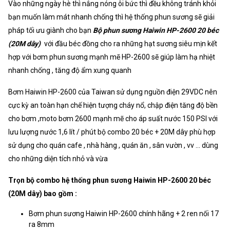
Vào những ngày hè thì nắng nóng ôi bức thì đều không tránh khỏi
bạn muốn làm mát nhanh chống thì hệ thống phun sương sẽ giải
pháp tối ưu giành cho bạn
Bộ phun sương Haiwin HP-2600 20 béc
(20M dây)
với đầu béc đồng cho ra những hạt sương siêu mịn kết
hợp với bơm phun sương mạnh mẽ HP-2600 sẽ giúp làm hạ nhiệt
nhanh chống , tăng độ ẩm xung quanh
Bơm Haiwin HP-2600 của Taiwan sử dụng nguồn điện 29VDC nên
cực kỳ an toàn hạn chế hiện tượng cháy nổ, chập điện tăng độ bền
cho bơm ,moto bơm 2600 mạnh mẽ cho áp suất nước 150 PSI với
lưu lượng nước 1,6 lít / phút bộ combo 20 béc + 20M dây phù hợp
sử dụng cho quán cafe , nhà hàng , quán ăn , sân vườn , vv ... dùng
cho những diện tích nhỏ và vừa
Trọn bộ combo hệ thống phun sương Haiwin HP-2600 20 béc
(20M dây) bao gồm :
Bơm phun sương Haiwin HP-2600 chính hãng + 2 ren nối 17
ra 8mm