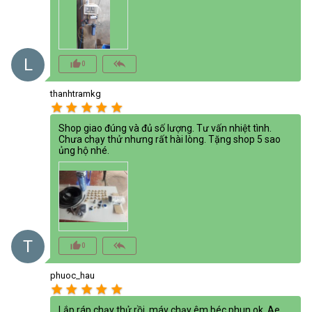
L
thumb_up_alt
reply_all
0
thanhtramkg
star
star
star
star
star
Shop giao đúng và đủ số lượng. Tư vấn nhiệt tình.
Chưa chạy thử nhưng rất hài lòng. Tặng shop 5 sao
ủng hộ nhé.
T
thumb_up_alt
reply_all
0
phuoc_hau
star
star
star
star
star
Lắp ráp chạy thử rồi, máy chạy êm béc phun ok. Ae