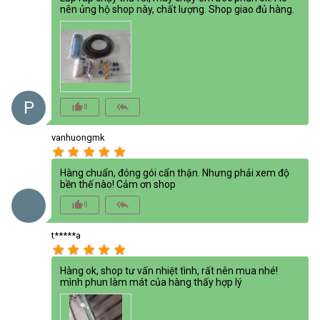
nên ủng hộ shop này, chất lượng. Shop giao đủ hàng.
P
thumb_up_alt
reply_all
0
vanhuongmk
star
star
star
star
star
Hàng chuẩn, đóng gói cẩn thận. Nhưng phải xem độ
bền thế nào! Cảm ơn shop
thumb_up_alt
reply_all
0
t*****a
star
star
star
star
star
Hàng ok, shop tư vấn nhiệt tình, rất nên mua nhé!
mình phun làm mát của hàng thấy hợp lý