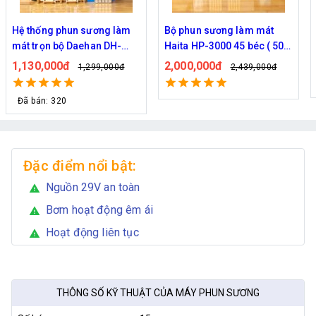
Bộ phun sương làm mát
Bộ phun sương làm mát
Haita HP-3000 45 béc ( 50M
Haita HP-3000 40 béc ( 40M
dây )
dây )
2,000,000đ
1,920,000đ
2,439,000đ
2,149,000đ
Đặc điểm nổi bật:
Nguồn 29V an toàn
warning
Bơm hoạt động êm ái
warning
Hoạt động liên tục
warning
THÔNG SỐ KỸ THUẬT CỦA MÁY PHUN SƯƠNG