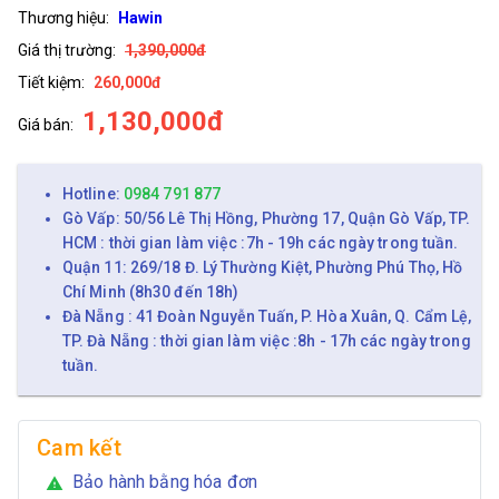
Thương hiệu:
Hawin
Giá thị trường:
1,390,000đ
Tiết kiệm:
260,000đ
1,130,000đ
Giá bán:
Hotline:
0984 791 877
Gò Vấp: 50/56 Lê Thị Hồng, Phường 17, Quận Gò Vấp, TP.
HCM : thời gian làm việc :7h - 19h các ngày trong tuần.
Quận 11: 269/18 Đ. Lý Thường Kiệt, Phường Phú Thọ, Hồ
Chí Minh (8h30 đến 18h)
Đà Nẵng : 41 Đoàn Nguyễn Tuấn, P. Hòa Xuân, Q. Cẩm Lệ,
TP. Đà Nẵng : thời gian làm việc :8h - 17h các ngày trong
tuần.
Cam kết
Bảo hành bằng hóa đơn
warning