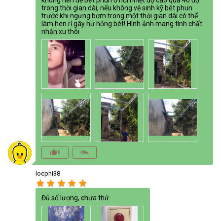
trong thời gian dài, nếu không vệ sinh kỹ bét phun
trước khi ngưng bơm trong một thời gian dài có thể
làm hen rỉ gây hư hỏng bét! Hình ảnh mang tính chất
nhận xu thôi
thumb_up_alt
reply_all
0
locphi38
star
star
star
star
star
Đủ số lượng, chưa thử