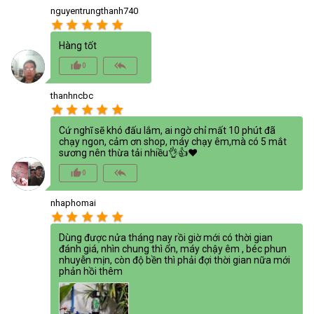
nguyentrungthanh740
star
star
star
star
star
Hàng tốt
thumb_up_alt
reply_all
0
thanhncbc
star
star
star
star
star
Cứ nghĩ sẽ khó đấu lắm, ai ngờ chỉ mất 10 phút đã
chạy ngon, cảm ơn shop, máy chạy êm,mà có 5 mắt
sương nên thừa tải nhiều👌👍❤️
thumb_up_alt
reply_all
0
nhaphomai
star
star
star
star
star
Dùng được nửa tháng nay rồi giờ mới có thời gian
đánh giá, nhìn chung thì ổn, máy chậy êm , béc phun
nhuyễn mịn, còn độ bền thì phải đợi thời gian nữa mới
phản hồi thêm