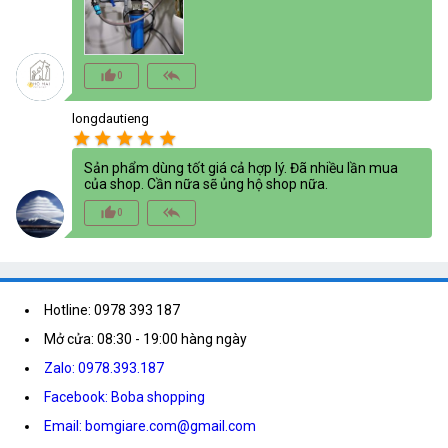
thumb_up_alt
reply_all
0
longdautieng
star
star
star
star
star
Sản phẩm dùng tốt giá cả hợp lý. Đã nhiều lần mua
của shop. Cần nữa sẽ ủng hộ shop nữa.
thumb_up_alt
reply_all
0
Hotline: 0978 393 187
Mở cửa: 08:30 - 19:00 hàng ngày
Zalo: 0978.393.187
Facebook: Boba shopping
Email: bomgiare.com@gmail.com