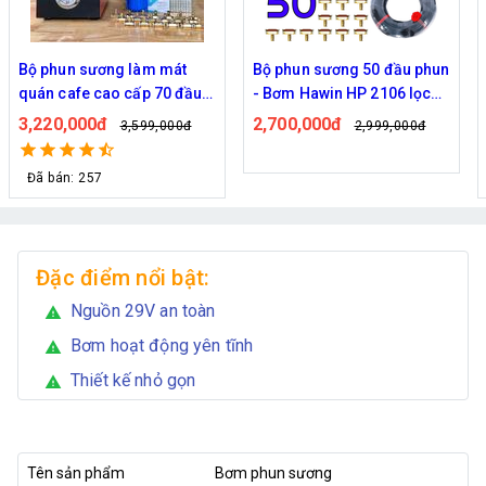
Bộ phun sương làm mát
Bộ phun sương 50 đầu phun
quán cafe cao cấp 70 đầu
- Bơm Hawin HP 2106 lọc
phun
rác 50M dây
3,220,000đ
2,700,000đ
3,599,000đ
2,999,000đ
Đã bán: 257
Đặc điểm nổi bật:
Nguồn 29V an toàn
warning
Bơm hoạt động yên tĩnh
warning
Thiết kế nhỏ gọn
warning
Tên sản phẩm
Bơm phun sương