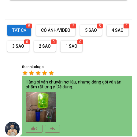
5
2
5
0
TẤT CẢ
CÓ ẢNH/VIDEO
5 SAO
4 SAO
0
0
0
3 SAO
2 SAO
1 SAO
thanhkaluga
star
star
star
star
star
Hàng bị vận chuyển hơi lâu, nhưng đóng gói và sản
phẩm rất ưng ý. Dễ dùng.
thumb_up_alt
reply_all
0