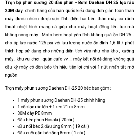
Trọn bộ phun sương 20 đầu phun - Bơm Daehan DH 25 lọc rác
20M dây
chính hãng của hàn quốc kiểu dáng đơn giản toàn thân
máy được nhôm được sơn tĩnh điện hai bên thân máy có rãnh
thoát nhiệt hình mang cá giúp cho máy hoạt động liên tục mà
không nóng máy . Moto bơm hoạt yên tĩnh không quá ồn DH 25 -
cho áp lực nước 125 psi với lưu lượng nước ổn định 1,6 lít / phút
thích hợp sử dụng cho những diện tích vừa như nhà kho , xưởng
máy , khu vui chơi , quán cafe vv..... máy kết nối dễ dàng không quá
cầu kỳ máy có đèn báo tín hiệu tiện lợi chỉ với 1 nút nhấn tắt mở
nguồn
Trọn máy phun sương Daehan DH-25 20 béc bao gồm :
1 máy phun sương Daehan DH-25 chính hãng
1 cốc lọc rác lớn + 1 ren 21 ra 8mm
30M dây PE 8mm
Đầu béc phun Hasaki ( 20cái )
Đầu nối béc 2 đầu ống 8mm ( 19 cái )
Đầu cuối gắn béc ống 8mm ( 1 cái )