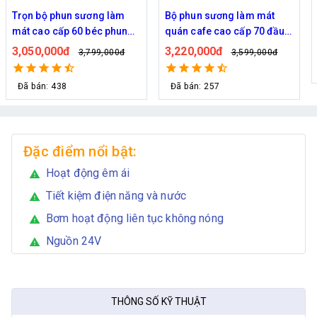
Trọn bộ phun sương làm
Bộ phun sương làm mát
mát cao cấp 60 béc phun
quán cafe cao cấp 70 đầu
bơm Hawin FOG-2703
phun
3,050,000đ
3,220,000đ
3,799,000đ
3,599,000đ
Đã bán: 438
Đã bán: 257
Đặc điểm nổi bật:
Hoạt động êm ái
warning
Tiết kiệm điện năng và nước
warning
Bơm hoạt động liên tục không nóng
warning
Nguồn 24V
warning
THÔNG SỐ KỸ THUẬT