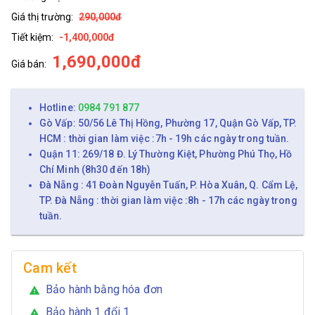
Giá thị trường:
290,000đ
Tiết kiệm:
-1,400,000đ
1,690,000đ
Giá bán:
Hotline:
0984 791 877
Gò Vấp: 50/56 Lê Thị Hồng, Phường 17, Quận Gò Vấp, TP.
HCM : thời gian làm việc :7h - 19h các ngày trong tuần.
Quận 11: 269/18 Đ. Lý Thường Kiệt, Phường Phú Thọ, Hồ
Chí Minh (8h30 đến 18h)
Đà Nẵng : 41 Đoàn Nguyễn Tuấn, P. Hòa Xuân, Q. Cẩm Lệ,
TP. Đà Nẵng : thời gian làm việc :8h - 17h các ngày trong
tuần.
Cam kết
Bảo hành bằng hóa đơn
warning
Bảo hành 1 đổi 1
warning