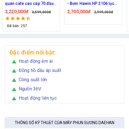
quán cafe cao cấp 70 đầu
- Bơm Hawin HP 2106 lọc
phun
rác 50M dây
3,220,000đ
2,700,000đ
3,599,000đ
2,999,000đ
Đã bán: 257
Đặc điểm nổi bật:
Hoạt động êm ái
warning
Đồng hồ dầu áp suất
warning
Công suất lớn
warning
Nguồn 36V
warning
Hoạt động liên tục
warning
THÔNG SỐ KỸ THUẬT CỦA MÁY PHUN SƯƠNG DAEHAN