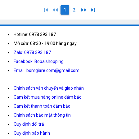
skip_previous
fast_rewind
fast_forward
skip_next
1
2
Hotline: 0978 393 187
Mở cửa: 08:30 - 19:00 hàng ngày
Zalo: 0978.393.187
Facebook: Boba shopping
Email: bomgiare.com@gmail.com
Chính sách vận chuyển và giao nhận
Cam kết mua hàng online đảm bảo
Cam kết thanh toán đảm bảo
Chính sách bảo mật thông tin
Quy định đổi trả
Quy định bảo hành