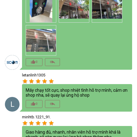
thumb_up_alt
reply_all
0
letanlinh1305
star
star
star
star
star
Máy chạy tốt cực, shop nhiệt tình hỗ trợ mình, cảm ơn
shop nha, sẽ quay lại ủng hộ shop
L
thumb_up_alt
reply_all
0
minhtb.1221_91.
star
star
star
star
star
Giao hàng đủ, nhanh, nhân viên hỗ trợ mình khá là