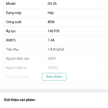
Model
DH 35
Dạng máy
Hộp
Công suất
80W
Áp lực
140 PSI
AMPS
1.4A
Tiêu thụ
1,8 lít/phút
Nguồn điện vào
220V
Nguồn điện ra
32VDC
Xem thêm
Số béc tối thiểu
20 béc
Số béc tối đa
35 béc
Kích thước
32x18x22.5cm
Giới thiệu sản phẩm :
Khối lượng
7600g