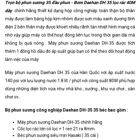
Trọn bộ phun sương 35 đầu phun - Bơm Daehan DH 35 lọc rác 40M
Xuất xứ
Korea
dây
chính hãng thiết kế dạng hộp công nghiệp toàn thận bộ thân
máy được làm bằng hộp kim nhôm được sơn màu xanh dương tĩnh
điện 2 bên thân máy được khoét nhiều rãnh tản nhiệt hình mang cá
nhờ vậy giúp máy có thể hoạt động liên tục trong thời gian dài mà
không bị quá nóng . Máy phun sương Daehan DH-35 được tích
thêm 1 đồng hồ dầu đo áp suất giúp bạn có thể theo dõi hoạt động
làm việc của máy
Máy phun sương Daehan DH 35 của Hàn Quốc với áp suất nước
140 psi với lưu lượng nước 1.8 lít / phút với công suất 80W phù hợp
dùng những diện tích vừa như nhà kho , xưởng , khu vui chơi , sân
chơi vv...
Bộ phun sương công nghiệp Daehan DH-35 35 béc bao gồm :
Máy phun sương Daehan DH-35 chính hãng
Cốc lọc rác lớn có lọc + 1 ren 21 ra 8mm
Béc phun sương siêu mịn Hasaki ( 35 cái )