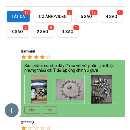
17
5
15
1
TẤT CẢ
CÓ ẢNH/VIDEO
5 SAO
4 SAO
0
0
1
3 SAO
2 SAO
1 SAO
tranvanit
star
star
star
star
star_border
Sản phẩm combo đầy đủ so với với phần giới thiệu,
nhưng thiếu cái T để lắp ống chính ở giữa
T
thumb_up_alt
reply_all
0
0*****0
star
star_border
star_border
star_border
star_border