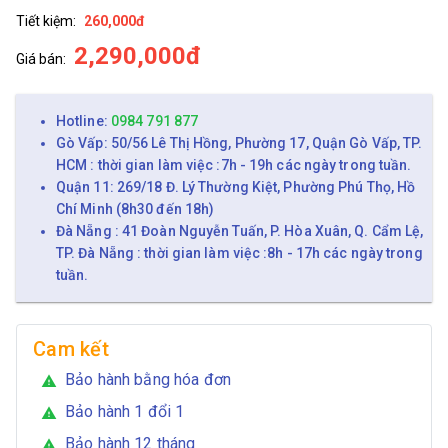
Tiết kiệm:
260,000đ
2,290,000đ
Giá bán:
Hotline:
0984 791 877
Gò Vấp: 50/56 Lê Thị Hồng, Phường 17, Quận Gò Vấp, TP.
HCM : thời gian làm việc :7h - 19h các ngày trong tuần.
Quận 11: 269/18 Đ. Lý Thường Kiệt, Phường Phú Thọ, Hồ
Chí Minh (8h30 đến 18h)
Đà Nẵng : 41 Đoàn Nguyễn Tuấn, P. Hòa Xuân, Q. Cẩm Lệ,
TP. Đà Nẵng : thời gian làm việc :8h - 17h các ngày trong
tuần.
Cam kết
Bảo hành bằng hóa đơn
warning
Bảo hành 1 đổi 1
warning
Bảo hành 12 tháng
warning