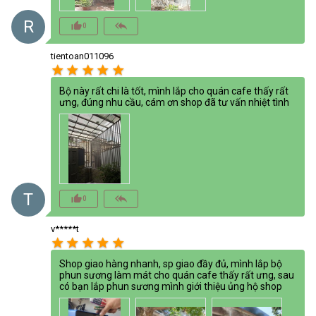
R
thumb_up_alt
reply_all
0
tientoan011096
star
star
star
star
star
Bộ này rất chi là tốt, mình lắp cho quán cafe thấy rất
ưng, đúng nhu cầu, cám ơn shop đã tư vấn nhiệt tình
T
thumb_up_alt
reply_all
0
v*****t
star
star
star
star
star
Shop giao hàng nhanh, sp giao đầy đủ, mình lắp bộ
phun sương làm mát cho quán cafe thấy rất ưng, sau
có bạn lắp phun sương mình giới thiệu ủng hộ shop