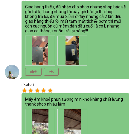
Giao hàng thiếu, đã nhắn cho shop nhưng shop bảo sẽ
gửi trả lại hàng nhưng tới bây giờ hỏi lại thì shop
không trả lời, đã mua 2 lần ở đây nhưng cả 2 lần đều
giao hàng thiếu rồi mất tăm mất tích😀 bơm thì mới
còn cục nguồn cũ mèm,dặn đầu cuối là co L nhưng
giao co thẳng, muốn trả lại hàng!!!
thumb_up_alt
reply_all
0
rikotori
star
star
star
star
star
Máy êm khoẻ phun sương mịn khoẻ hàng chất lượng
thank shop nhiều lắm