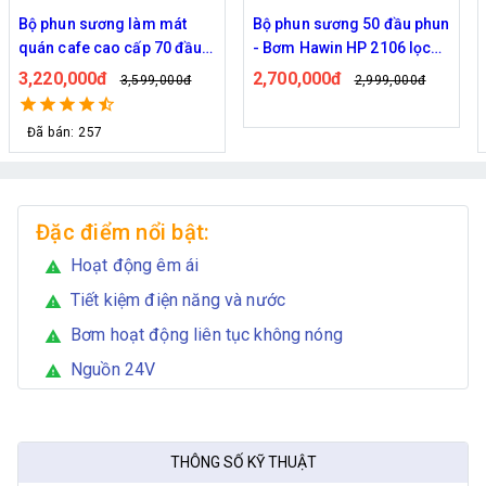
Bộ phun sương làm mát
Bộ phun sương 50 đầu phun
quán cafe cao cấp 70 đầu
- Bơm Hawin HP 2106 lọc
phun
rác 50M dây
3,220,000đ
2,700,000đ
3,599,000đ
2,999,000đ
Đã bán: 257
Đặc điểm nổi bật:
Hoạt động êm ái
warning
Tiết kiệm điện năng và nước
warning
Bơm hoạt động liên tục không nóng
warning
Nguồn 24V
warning
THÔNG SỐ KỸ THUẬT