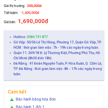
Giá thị trường:
290,000đ
Tiết kiệm:
-1,400,000đ
1,690,000đ
Giá bán:
Hotline:
0984 791 877
Gò Vấp: 50/56 Lê Thị Hồng, Phường 17, Quận Gò Vấp, TP.
HCM : thời gian làm việc :7h - 19h các ngày trong tuần.
Quận 11: 269/18 Đ. Lý Thường Kiệt, Phường Phú Thọ, Hồ
Chí Minh (8h30 đến 18h)
Đà Nẵng : 41 Đoàn Nguyễn Tuấn, P. Hòa Xuân, Q. Cẩm Lệ,
TP. Đà Nẵng : thời gian làm việc :8h - 17h các ngày trong
tuần.
Cam kết
Bảo hành bằng hóa đơn
warning
Bảo hành 1 đổi 1
warning