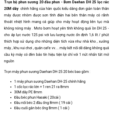
Trọn bộ phun sương 20 đầu phun - Bơm Daehan DH 25 lọc rác
20M dây
chính hãng của hàn quốc kiểu dáng đơn giản toàn thân
máy được nhôm được sơn tĩnh điện hai bên thân máy có rãnh
thoát nhiệt hình mang cá giúp cho máy hoạt động liên tục mà
không nóng máy . Moto bơm hoạt yên tĩnh không quá ồn DH 25 -
cho áp lực nước 125 psi với lưu lượng nước ổn định 1,6 lít / phút
thích hợp sử dụng cho những diện tích vừa như nhà kho , xưởng
máy , khu vui chơi , quán cafe vv..... máy kết nối dễ dàng không quá
cầu kỳ máy có đèn báo tín hiệu tiện lợi chỉ với 1 nút nhấn tắt mở
nguồn
Trọn máy phun sương Daehan DH-25 20 béc bao gồm :
1 máy phun sương Daehan DH-25 chính hãng
1 cốc lọc rác lớn + 1 ren 21 ra 8mm
30M dây PE 8mm
Đầu béc phun Hasaki ( 20cái )
Đầu nối béc 2 đầu ống 8mm ( 19 cái )
Đầu cuối gắn béc ống 8mm ( 1 cái )