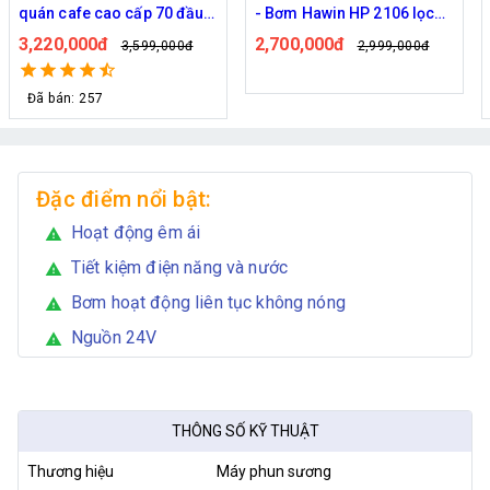
quán cafe cao cấp 70 đầu
- Bơm Hawin HP 2106 lọc
phun
rác 50M dây
3,220,000đ
2,700,000đ
3,599,000đ
2,999,000đ
Đã bán: 257
Đặc điểm nổi bật:
Hoạt động êm ái
warning
Tiết kiệm điện năng và nước
warning
Bơm hoạt động liên tục không nóng
warning
Nguồn 24V
warning
THÔNG SỐ KỸ THUẬT
Thương hiệu
Máy phun sương