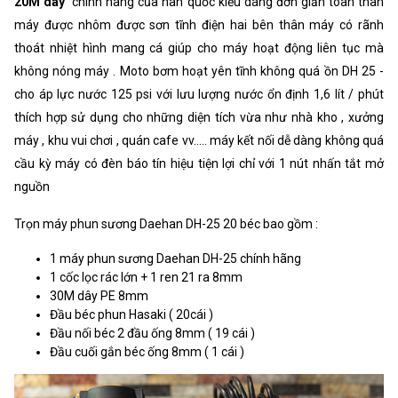
20M dây
chính hãng của hàn quốc kiểu dáng đơn giản toàn thân
máy được nhôm được sơn tĩnh điện hai bên thân máy có rãnh
thoát nhiệt hình mang cá giúp cho máy hoạt động liên tục mà
không nóng máy . Moto bơm hoạt yên tĩnh không quá ồn DH 25 -
cho áp lực nước 125 psi với lưu lượng nước ổn định 1,6 lít / phút
thích hợp sử dụng cho những diện tích vừa như nhà kho , xưởng
máy , khu vui chơi , quán cafe vv..... máy kết nối dễ dàng không quá
cầu kỳ máy có đèn báo tín hiệu tiện lợi chỉ với 1 nút nhấn tắt mở
nguồn
Trọn máy phun sương Daehan DH-25 20 béc bao gồm :
1 máy phun sương Daehan DH-25 chính hãng
1 cốc lọc rác lớn + 1 ren 21 ra 8mm
30M dây PE 8mm
Đầu béc phun Hasaki ( 20cái )
Đầu nối béc 2 đầu ống 8mm ( 19 cái )
Đầu cuối gắn béc ống 8mm ( 1 cái )