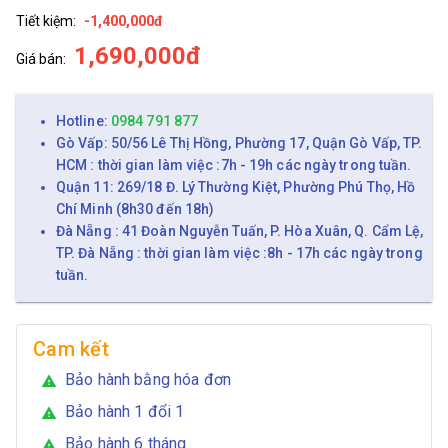
Tiết kiệm:
-1,400,000đ
1,690,000đ
Giá bán:
Hotline:
0984 791 877
Gò Vấp: 50/56 Lê Thị Hồng, Phường 17, Quận Gò Vấp, TP.
HCM : thời gian làm việc :7h - 19h các ngày trong tuần.
Quận 11: 269/18 Đ. Lý Thường Kiệt, Phường Phú Thọ, Hồ
Chí Minh (8h30 đến 18h)
Đà Nẵng : 41 Đoàn Nguyễn Tuấn, P. Hòa Xuân, Q. Cẩm Lệ,
TP. Đà Nẵng : thời gian làm việc :8h - 17h các ngày trong
tuần.
Cam kết
Bảo hành bằng hóa đơn
warning
Bảo hành 1 đổi 1
warning
Bảo hành 6 tháng
warning