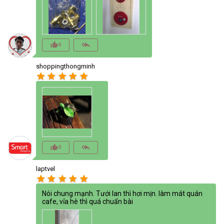
thumb_up_alt
reply_all
0
shoppingthongminh
star
star
star
star
star
thumb_up_alt
reply_all
0
laptvel
star
star
star
star
star
Nói chung mạnh. Tưới lan thì hơi mịn. làm mát quán
cafe, vỉa hè thì quá chuẩn bài