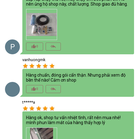
nên ủng hộ shop này, chất lượng. Shop giao đủ hàng.
P
thumb_up_alt
reply_all
0
vanhuongmk
star
star
star
star
star
Hàng chuẩn, đóng gói cẩn thận. Nhưng phải xem độ
bền thế nào! Cảm ơn shop
thumb_up_alt
reply_all
0
t*****a
star
star
star
star
star
Hàng ok, shop tư vấn nhiệt tình, rất nên mua nhé!
mình phun làm mát của hàng thấy hợp lý