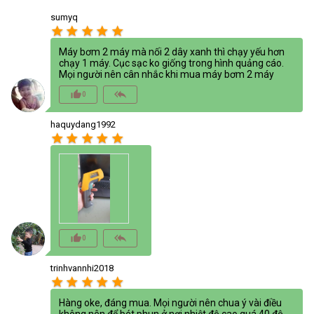
sumyq
star
star
star
star
star
Máy bơm 2 máy mà nối 2 dây xanh thì chạy yếu hơn
chạy 1 máy. Cục sạc ko giống trong hình quảng cáo.
Mọi người nên cân nhắc khi mua máy bơm 2 máy
thumb_up_alt
reply_all
0
haquydang1992
star
star
star
star
star
thumb_up_alt
reply_all
0
trinhvannhi2018
star
star
star
star
star
Hàng oke, đáng mua. Mọi người nên chua ý vài điều
không nên để bét phun ở nơi nhiệt độ cao quá 40 độ