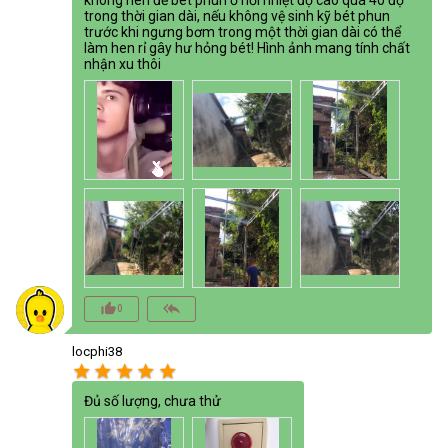
trong thời gian dài, nếu không vệ sinh kỹ bét phun
trước khi ngưng bơm trong một thời gian dài có thể
làm hen rỉ gây hư hỏng bét! Hình ảnh mang tính chất
nhận xu thôi
thumb_up_alt
reply_all
0
locphi38
star
star
star
star
star
Đủ số lượng, chưa thử