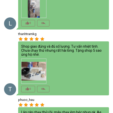
L
thumb_up_alt
reply_all
0
thanhtramkg
star
star
star
star
star
Shop giao đúng và đủ số lượng. Tư vấn nhiệt tình.
Chưa chạy thử nhưng rất hài lòng. Tặng shop 5 sao
ủng hộ nhé.
T
thumb_up_alt
reply_all
0
phuoc_hau
star
star
star
star
star
Lắp ráp chạy thử rồi, máy chạy êm béc phun ok. Ae