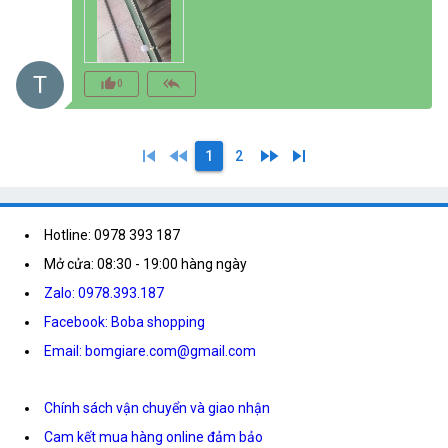
T
thumb_up_alt
reply_all
0
skip_previous
fast_rewind
fast_forward
skip_next
1
2
Hotline: 0978 393 187
Mở cửa: 08:30 - 19:00 hàng ngày
Zalo: 0978.393.187
Facebook: Boba shopping
Email: bomgiare.com@gmail.com
Chính sách vận chuyển và giao nhận
Cam kết mua hàng online đảm bảo