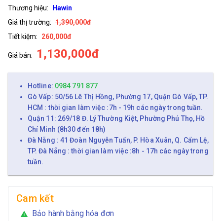
Thương hiệu:
Hawin
Giá thị trường:
1,390,000đ
Tiết kiệm:
260,000đ
1,130,000đ
Giá bán:
Hotline:
0984 791 877
Gò Vấp: 50/56 Lê Thị Hồng, Phường 17, Quận Gò Vấp, TP.
HCM : thời gian làm việc :7h - 19h các ngày trong tuần.
Quận 11: 269/18 Đ. Lý Thường Kiệt, Phường Phú Thọ, Hồ
Chí Minh (8h30 đến 18h)
Đà Nẵng : 41 Đoàn Nguyễn Tuấn, P. Hòa Xuân, Q. Cẩm Lệ,
TP. Đà Nẵng : thời gian làm việc :8h - 17h các ngày trong
tuần.
Cam kết
Bảo hành bằng hóa đơn
warning