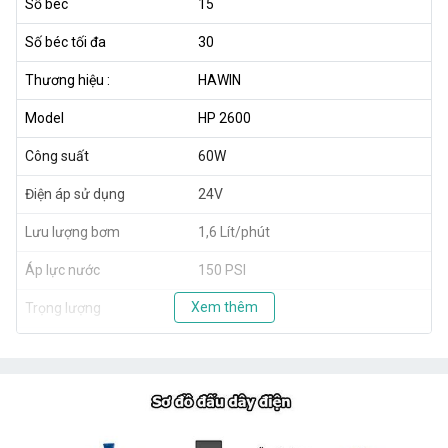
Số béc
15
Số béc tối đa
30
Thương hiệu :
HAWIN
Model
HP 2600
Công suất
60W
Điện áp sử dụng
24V
Lưu lượng bơm
1,6 Lít/phút
Áp lực nước
150 PSI
Xem thêm
Trọng lượng
1,8kg
Xuất xứ
Taiwan