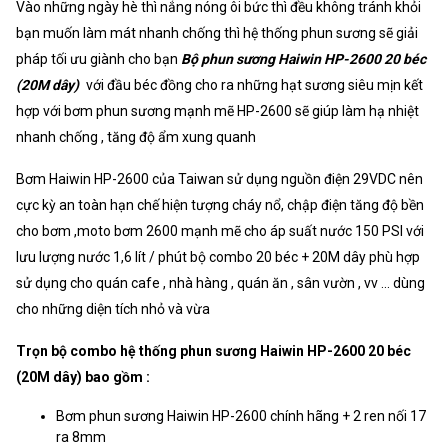
Vào những ngày hè thì nắng nóng ôi bức thì đều không tránh khỏi
bạn muốn làm mát nhanh chống thì hệ thống phun sương sẽ giải
pháp tối ưu giành cho bạn
Bộ phun sương Haiwin HP-2600 20 béc
(20M dây)
với đầu béc đồng cho ra những hạt sương siêu mịn kết
hợp với bơm phun sương mạnh mẽ HP-2600 sẽ giúp làm hạ nhiệt
nhanh chống , tăng độ ẩm xung quanh
Bơm Haiwin HP-2600 của Taiwan sử dụng nguồn điện 29VDC nên
cực kỳ an toàn hạn chế hiện tượng cháy nổ, chập điện tăng độ bền
cho bơm ,moto bơm 2600 mạnh mẽ cho áp suất nước 150 PSI với
lưu lượng nước 1,6 lít / phút bộ combo 20 béc + 20M dây phù hợp
sử dụng cho quán cafe , nhà hàng , quán ăn , sân vườn , vv ... dùng
cho những diện tích nhỏ và vừa
Trọn bộ combo hệ thống phun sương Haiwin HP-2600 20 béc
(20M dây) bao gồm :
Bơm phun sương Haiwin HP-2600 chính hãng + 2 ren nối 17
ra 8mm