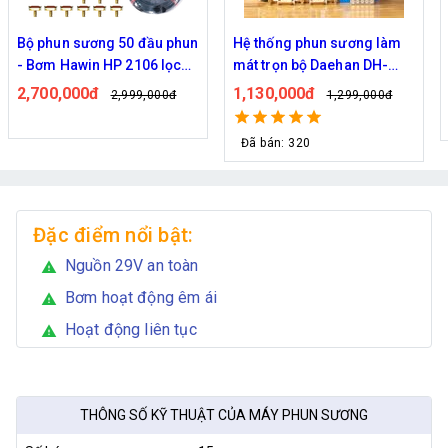
ơng 50 đầu phun
Hệ thống phun sương làm
Bộ phun sươn
 HP 2106 lọc
mát trọn bộ Daehan DH-
Haita HP-3000
y
6017 20 béc
dây )
đ
1,130,000đ
2,000,000đ
2,999,000đ
1,299,000đ
Đã bán: 320
Đặc điểm nổi bật:
Nguồn 29V an toàn
warning
Bơm hoạt động êm ái
warning
Hoạt động liên tục
warning
THÔNG SỐ KỸ THUẬT CỦA MÁY PHUN SƯƠNG