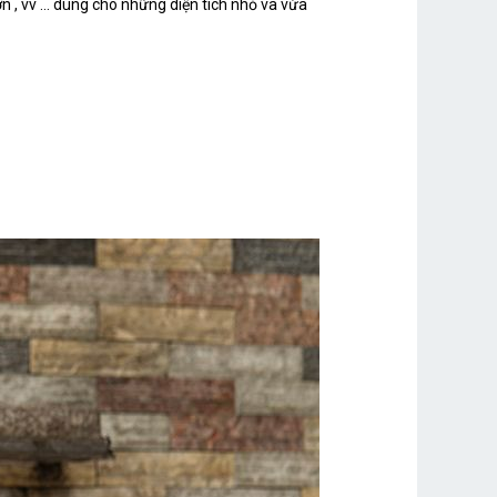
 , vv ... dùng cho những diện tích nhỏ và vừa