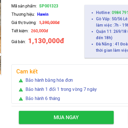
Mã sản phẩm:
SP001323
Hotline:
0984 79
Thương hiệu:
Hawin
Gò Vấp: 50/56 Lê
Giá thị trường:
1,390,000đ
làm việc :7h - 19
Tiết kiệm:
260,000đ
Quận 11: 269/18 
đến 18h)
1,130,000đ
Giá bán:
Đà Nẵng : 41 Đoà
thời gian làm việ
Cam kết
Bảo hành bằng hóa đơn
warning
Bảo hành 1 đổi 1 trong vòng 7 ngày
warning
Bảo hành 6 tháng
warning
MUA NGAY