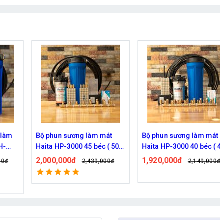
át
Bộ phun sương làm mát
Hệ thống phun sương Ha
 ( 50M
Haita HP-3000 40 béc ( 40M
HP-3000 30 béc ( 30M dâ
dây )
1,920,000đ
1,770,000đ
00đ
2,149,000đ
2,209,000
Đã bán: 539