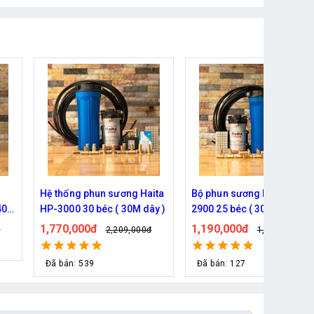
ita
Bộ phun sương Haita HP-
Hệ thống phun sương 5 bé
y )
2900 25 béc ( 30M dây)
( 10m dây )- Bơm Hàn Quố
6017 trọn bộ
1,190,000đ
930,000đ
đ
1,339,000đ
1,079,000đ
Đã bán: 127
Đã bán: 76