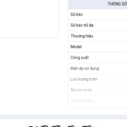
THÔNG SỐ
Số béc
Số béc tối đa
Thương hiệu :
Model
Công suất
Điện áp sử dụng
Lưu lượng bơm
Áp lực nước
Trọng lượng
Xuất xứ