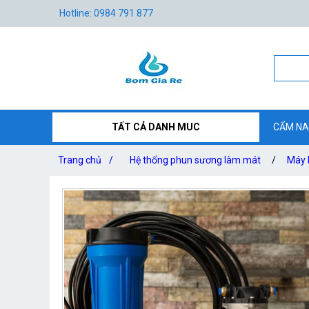
Hotline: 0984 791 877
TẤT CẢ DANH MUC
CẨM NA
Trang chủ
/
Hệ thống phun sương làm mát
/
Máy 