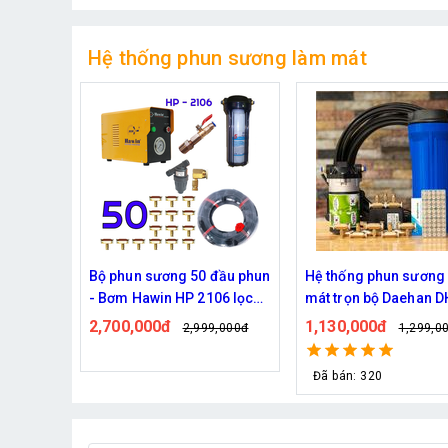
Hệ thống phun sương làm mát
đầu phun
Hệ thống phun sương làm
Bộ phun sương làm m
06 lọc
mát trọn bộ Daehan DH-
Haita HP-3000 45 béc
6017 20 béc
dây )
1,130,000đ
2,000,000đ
,000đ
1,299,000đ
2,439,0
Đã bán: 320