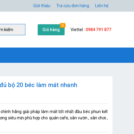
Giới thiệu
Tra cứu đơn hàng
Liên hệ
0
Giỏ hàng
Viettel :
0984 791 877
̀m kiếm
đủ bộ 20 béc làm mát nhanh
hính hãng giải pháp làm mát tốt nhất đầu béc phun kết
 siêu mịn phù hợp cho quán cafe, sân vườn , sân chơi ,