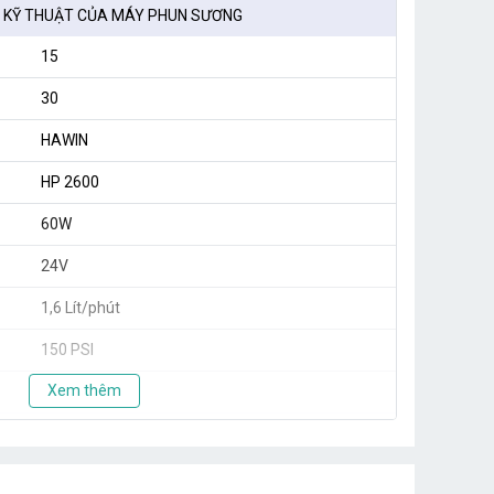
 KỸ THUẬT CỦA MÁY PHUN SƯƠNG
15
30
HAWIN
HP 2600
60W
24V
1,6 Lít/phút
150 PSI
Xem thêm
1,8kg
Taiwan