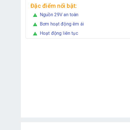
Đặc điểm nổi bật:
Nguồn 29V an toàn
warning
Bơm hoạt động êm ái
warning
Hoạt động liên tục
warning