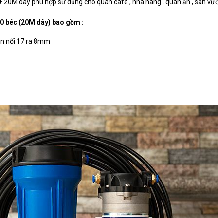
 + 20M dây phù hợp sử dụng cho quán cafe , nhà hàng , quán ăn , sân vườn
0 béc (20M dây) bao gồm :
en nối 17 ra 8mm