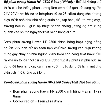
Bộ phun sương Hawin HP-2500 5 béc (10M dây)
thiết bị không thể
thiếu cho hệ thống phun sương làm bơm nhỏ gọn sử dụng nguồn
24V-29V bơm hỗ trợ số béc phun tối đa 25 cái sử dụng cho những
diện thích nhỏ như nhà hàng quán ăn , tạp hóa , tiểu thương chợ ,
trường học vv.... giúp hạ nhiệt nhanh chống , tăng độ âm xung
quanh vào những ngày thời tiết nắng nóng ôi bức .
Bơm phun sương Hawin HP-2500 chính hãng hoạt động bằng
nguồn 29V nên rất an toàn hạn chế hiện tượng vào điện không
đúng gây cháy nổ như nguồn 220V bơm cho công suất nước đầu
ra khá ổn tối đa 150 psi với lưu lượng 1.2 lít / phút rất phù hợp sử
dụng để tưới lan , cây cảnh sân vườn hoặc dụng để làm mát cho
diện tích nhỏ không quá lớn .
Combo bộ phun sương Hawin HP-2500 5 béc (10M dây) bao gồm :
Bơm phun sương Hawin HP-2500 chính hãng + 2 ren 17 ra
8mm
Cốc lọc rác lớn + 1 ren 21 ra 8mm