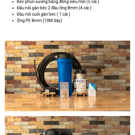
Béc phun sương bằng đồng siêu mịn (5 cái )
Đầu nối gắn béc 2 đầu ống 8mm (4 cái )
Đầu nối cuối gắn béc ( 1 cái )
Ống PE 8mm (10M dây)