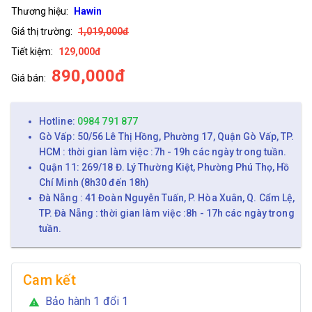
Thương hiệu:
Hawin
Giá thị trường:
1,019,000đ
Tiết kiệm:
129,000đ
890,000đ
Giá bán:
Hotline:
0984 791 877
Gò Vấp: 50/56 Lê Thị Hồng, Phường 17, Quận Gò Vấp, TP.
HCM : thời gian làm việc :7h - 19h các ngày trong tuần.
Quận 11: 269/18 Đ. Lý Thường Kiệt, Phường Phú Thọ, Hồ
Chí Minh (8h30 đến 18h)
Đà Nẵng : 41 Đoàn Nguyễn Tuấn, P. Hòa Xuân, Q. Cẩm Lệ,
TP. Đà Nẵng : thời gian làm việc :8h - 17h các ngày trong
tuần.
Cam kết
Bảo hành 1 đổi 1
warning