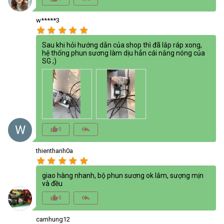
w*****3
star
star
star
star
star
Sau khi hỏi hướng dẫn của shop thì đã lắp ráp xong,
hệ thống phun sương làm dịu hẳn cái nắng nóng của
SG ;)
W
thumb_up_alt
reply_all
0
thienthanh0a
star
star
star
star
star
giao hàng nhanh, bộ phun sương ok lắm, sượng mịn
và đều
thumb_up_alt
reply_all
0
camhung12