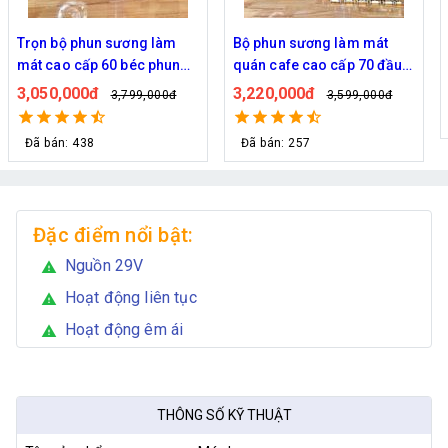
Trọn bộ phun sương làm
Bộ phun sương làm mát
mát cao cấp 60 béc phun
quán cafe cao cấp 70 đầu
bơm Hawin FOG-2703
phun
3,050,000đ
3,220,000đ
3,799,000đ
3,599,000đ
Đã bán: 438
Đã bán: 257
Đặc điểm nổi bật:
Nguồn 29V
warning
Hoạt động liên tục
warning
Hoạt động êm ái
warning
THÔNG SỐ KỸ THUẬT