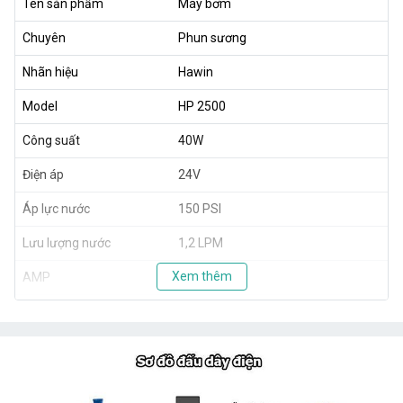
Tên sản phẩm
Máy bơm
Chuyên
Phun sương
Nhãn hiệu
Hawin
Model
HP 2500
Công suất
40W
Điện áp
24V
Áp lực nước
150 PSI
Lưu lượng nước
1,2 LPM
Xem thêm
AMP
0.8A
Trọng lượng
1,8kg
Xuất xứ
TAIWAN