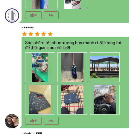
thumb_up_alt
reply_all
0
n*****t
star
star
star
star
star
Sản phẩm tốt phun xương bao mạnh chất lượng thì
để thời gian sao mới biết
thumb_up_alt
reply_all
0
rubytran888