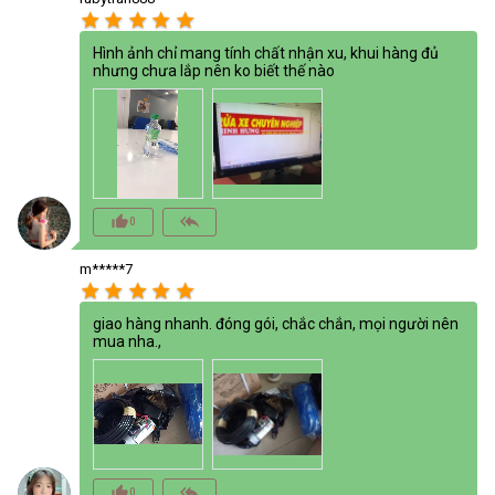
star
star
star
star
star
Hình ảnh chỉ mang tính chất nhận xu, khui hàng đủ
nhưng chưa lắp nên ko biết thế nào
thumb_up_alt
reply_all
0
m*****7
star
star
star
star
star
giao hàng nhanh. đóng gói, chắc chắn, mọi người nên
mua nha.,
thumb_up_alt
reply_all
0