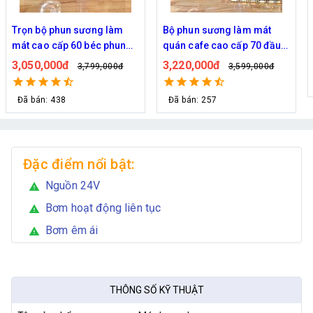
Bộ phun sương làm mát
Bộ phun sương 50 đầu phun
quán cafe cao cấp 70 đầu
- Bơm Hawin HP 2106 lọc
phun
rác 50M dây
3,220,000đ
2,700,000đ
3,599,000đ
2,999,000đ
Đã bán: 257
Đặc điểm nổi bật:
Nguồn 24V
warning
Bơm hoạt động liên tục
warning
Bơm êm ái
warning
THÔNG SỐ KỸ THUẬT