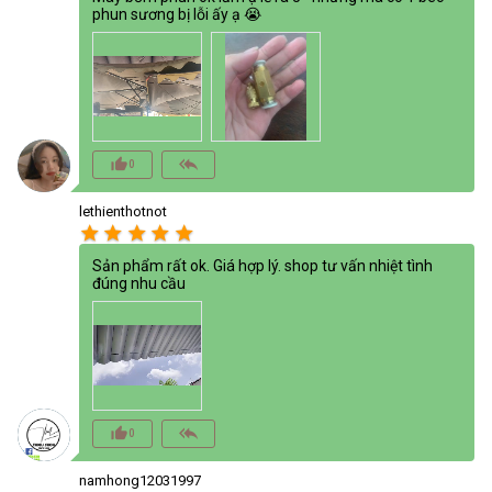
phun sương bị lỗi ấy ạ 😭
thumb_up_alt
reply_all
0
lethienthotnot
star
star
star
star
star
Sản phẩm rất ok. Giá hợp lý. shop tư vấn nhiệt tình
đúng nhu cầu
thumb_up_alt
reply_all
0
namhong12031997