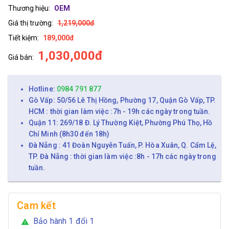
Thương hiệu:
OEM
Giá thị trường:
1,219,000đ
Tiết kiệm:
189,000đ
1,030,000đ
Giá bán:
Hotline:
0984 791 877
Gò Vấp: 50/56 Lê Thị Hồng, Phường 17, Quận Gò Vấp, TP.
HCM : thời gian làm việc :7h - 19h các ngày trong tuần.
Quận 11: 269/18 Đ. Lý Thường Kiệt, Phường Phú Thọ, Hồ
Chí Minh (8h30 đến 18h)
Đà Nẵng : 41 Đoàn Nguyễn Tuấn, P. Hòa Xuân, Q. Cẩm Lệ,
TP. Đà Nẵng : thời gian làm việc :8h - 17h các ngày trong
tuần.
Cam kết
Bảo hành 1 đổi 1
warning