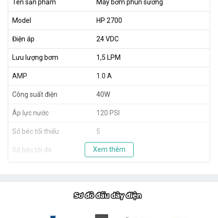
Tên sản phẩm
Máy bơm phun sương
Model
HP 2700
Điện áp
24 VDC
Lưu lượng bơm
1,5 LPM
AMP
1.0 A
Công suất điện
40W
Áp lực nước
120 PSI
Số béc tối thiểu
5
Xem thêm
Số béc tối đa
20
Xuất xứ
Taiwan