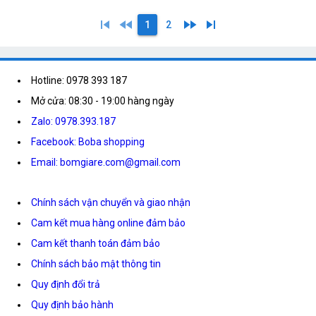
skip_previous
fast_rewind
fast_forward
skip_next
1
2
Hotline: 0978 393 187
Mở cửa: 08:30 - 19:00 hàng ngày
Zalo: 0978.393.187
Facebook: Boba shopping
Email: bomgiare.com@gmail.com
Chính sách vận chuyển và giao nhận
Cam kết mua hàng online đảm bảo
Cam kết thanh toán đảm bảo
Chính sách bảo mật thông tin
Quy định đổi trả
Quy định bảo hành