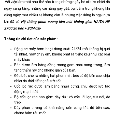
Với việc làm mát như thế nào trong những ngày hè oi bức, nhiệt độ
ngày càng tăng, những cái nắng gay gắt, bụi bẫm trong không khí
cũng ngày một nhiều sẽ không còn là những việc đáng lo ngại nữa
khi đã có
Hệ thống phun sương làm mát không gian HAITA HP
2700 20 béc + 20M dây
Thông tin chi tiết của sản phẩm :
Động cơ máy bơm hoạt động suất 24/24 mà không bị quá
tải nhiệt, máy chạy êm, không phát ra tiếng kêu như các loại
máy khác.
Béc được làm bằng đồng mang gam màu sang trọng, làm
tăng thẩm mỹ cho không gian của bạn.
Đầu béc cho ra những hạt phun mịn, béc có độ bền cao, chịu
nhiệt độ thời tiết ngoài trời tốt.
Cốc lọc rác được làm bằng nhựa cứng, chịu được lực tác
động mạnh tốt.
Bộ cốc lọc rác bao gồm đầy đủ : vỏ cốc, lõi lọc, cút nối, đế
treo.
Dây phun sương có khả năng uốn cong tốt, độ bền cao,
chống bám rêu mốc.