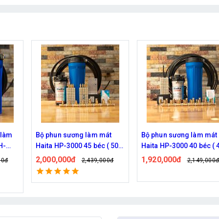
át
Bộ phun sương làm mát
Hệ thống phun sương Ha
 ( 50M
Haita HP-3000 40 béc ( 40M
HP-3000 30 béc ( 30M dâ
dây )
1,920,000đ
1,770,000đ
00đ
2,149,000đ
2,209,000
Đã bán: 539