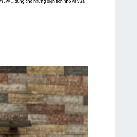
 , vv ... dùng cho những diện tích nhỏ và vừa