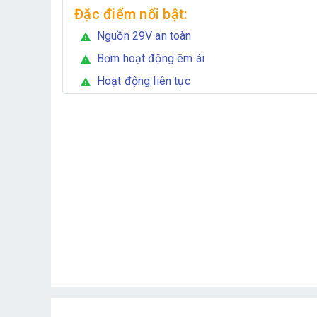
Đặc điểm nổi bật:
Nguồn 29V an toàn
warning
Bơm hoạt động êm ái
warning
Hoạt động liên tục
warning