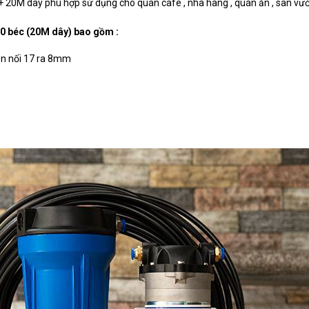
 + 20M dây phù hợp sử dụng cho quán cafe , nhà hàng , quán ăn , sân vườn
0 béc (20M dây) bao gồm :
en nối 17 ra 8mm