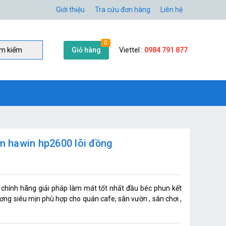
Giới thiệu
Tra cứu đơn hàng
Liên hệ
0
Giỏ hàng
Viettel :
0984 791 877
̀m kiếm
 hawin hp2600 lõi đồng
hính hãng giải pháp làm mát tốt nhất đầu béc phun kết
 siêu mịn phù hợp cho quán cafe, sân vườn , sân chơi ,