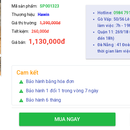
Mã sản phẩm:
SP001323
Hotline:
0984 79
Thương hiệu:
Hawin
Gò Vấp: 50/56 Lê
Giá thị trường:
1,390,000đ
làm việc :7h - 19
Tiết kiệm:
260,000đ
Quận 11: 269/18 
đến 18h)
1,130,000đ
Giá bán:
Đà Nẵng : 41 Đoà
thời gian làm việ
Cam kết
Bảo hành bằng hóa đơn
warning
Bảo hành 1 đổi 1 trong vòng 7 ngày
warning
Bảo hành 6 tháng
warning
MUA NGAY