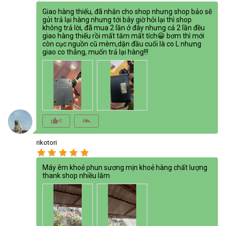
Giao hàng thiếu, đã nhắn cho shop nhưng shop bảo sẽ
gửi trả lại hàng nhưng tới bây giờ hỏi lại thì shop
không trả lời, đã mua 2 lần ở đây nhưng cả 2 lần đều
giao hàng thiếu rồi mất tăm mất tích😀 bơm thì mới
còn cục nguồn cũ mèm,dặn đầu cuối là co L nhưng
giao co thẳng, muốn trả lại hàng!!!
thumb_up_alt
reply_all
0
rikotori
star
star
star
star
star
Máy êm khoẻ phun sương mịn khoẻ hàng chất lượng
thank shop nhiều lắm