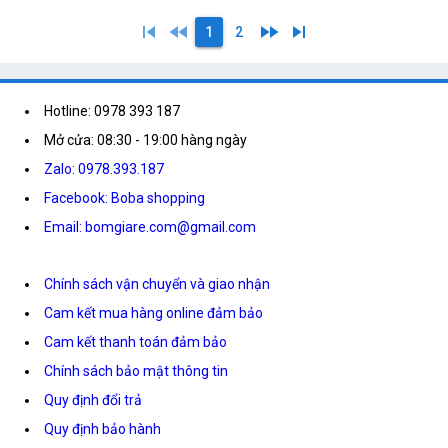
skip_previous
fast_rewind
fast_forward
skip_next
1
2
Hotline: 0978 393 187
Mở cửa: 08:30 - 19:00 hàng ngày
Zalo: 0978.393.187
Facebook: Boba shopping
Email: bomgiare.com@gmail.com
Chính sách vận chuyển và giao nhận
Cam kết mua hàng online đảm bảo
Cam kết thanh toán đảm bảo
Chính sách bảo mật thông tin
Quy định đổi trả
Quy định bảo hành