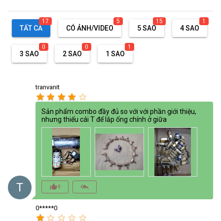
17
5
15
1
TẤT CẢ
CÓ ẢNH/VIDEO
5 SAO
4 SAO
0
0
1
3 SAO
2 SAO
1 SAO
tranvanit
star
star
star
star
star_border
Sản phẩm combo đầy đủ so với với phần giới thiệu,
nhưng thiếu cái T để lắp ống chính ở giữa
T
thumb_up_alt
reply_all
0
0*****0
star
star_border
star_border
star_border
star_border