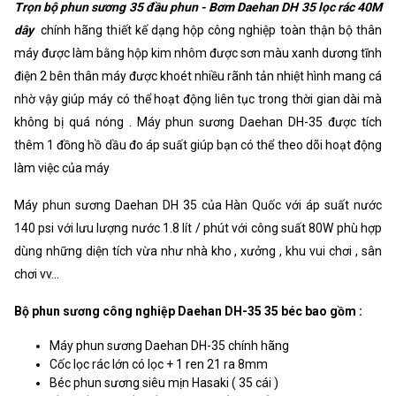
Trọn bộ phun sương 35 đầu phun - Bơm Daehan DH 35 lọc rác 40M
Xuất xứ
Korea
dây
chính hãng thiết kế dạng hộp công nghiệp toàn thận bộ thân
máy được làm bằng hộp kim nhôm được sơn màu xanh dương tĩnh
điện 2 bên thân máy được khoét nhiều rãnh tản nhiệt hình mang cá
nhờ vậy giúp máy có thể hoạt động liên tục trong thời gian dài mà
không bị quá nóng . Máy phun sương Daehan DH-35 được tích
thêm 1 đồng hồ dầu đo áp suất giúp bạn có thể theo dõi hoạt động
làm việc của máy
Máy phun sương Daehan DH 35 của Hàn Quốc với áp suất nước
140 psi với lưu lượng nước 1.8 lít / phút với công suất 80W phù hợp
dùng những diện tích vừa như nhà kho , xưởng , khu vui chơi , sân
chơi vv...
Bộ phun sương công nghiệp Daehan DH-35 35 béc bao gồm :
Máy phun sương Daehan DH-35 chính hãng
Cốc lọc rác lớn có lọc + 1 ren 21 ra 8mm
Béc phun sương siêu mịn Hasaki ( 35 cái )