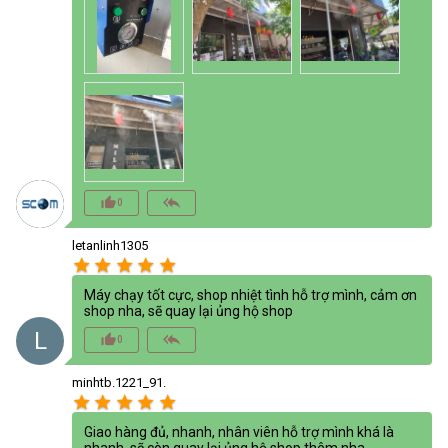
thumb_up_alt
reply_all
0
letanlinh1305
star
star
star
star
star
Máy chạy tốt cực, shop nhiệt tình hỗ trợ mình, cảm ơn
shop nha, sẽ quay lại ủng hộ shop
L
thumb_up_alt
reply_all
0
minhtb.1221_91.
star
star
star
star
star
Giao hàng đủ, nhanh, nhân viên hỗ trợ mình khá là