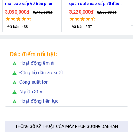
mát cao cấp 60 béc phun
quán cafe cao cấp 70 đầu
bơm Hawin FOG-2703
phun
3,050,000đ
3,220,000đ
3,799,000đ
3,599,000đ
Đã bán: 438
Đã bán: 257
Đặc điểm nổi bật:
Hoạt động êm ái
warning
Đồng hồ dầu áp suất
warning
Công suất lớn
warning
Nguồn 36V
warning
Hoạt động liên tục
warning
THÔNG SỐ KỸ THUẬT CỦA MÁY PHUN SƯƠNG DAEHAN