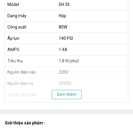
Model
DH 35
Dạng máy
Hộp
Công suất
80W
Áp lực
140 PSI
AMPS
1.4A
Tiêu thụ
1,8 lít/phút
Nguồn điện vào
220V
Nguồn điện ra
32VDC
Xem thêm
Số béc tối thiểu
20 béc
Số béc tối đa
35 béc
Kích thước
32x18x22.5cm
Giới thiệu sản phẩm :
Khối lượng
7600g