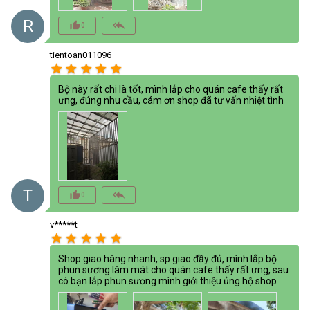
R
thumb_up_alt
reply_all
0
tientoan011096
star
star
star
star
star
Bộ này rất chi là tốt, mình lắp cho quán cafe thấy rất
ưng, đúng nhu cầu, cám ơn shop đã tư vấn nhiệt tình
T
thumb_up_alt
reply_all
0
v*****t
star
star
star
star
star
Shop giao hàng nhanh, sp giao đầy đủ, mình lắp bộ
phun sương làm mát cho quán cafe thấy rất ưng, sau
có bạn lắp phun sương mình giới thiệu ủng hộ shop