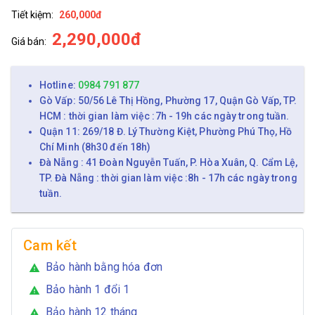
Tiết kiệm:
260,000đ
2,290,000đ
Giá bán:
Hotline:
0984 791 877
Gò Vấp: 50/56 Lê Thị Hồng, Phường 17, Quận Gò Vấp, TP.
HCM : thời gian làm việc :7h - 19h các ngày trong tuần.
Quận 11: 269/18 Đ. Lý Thường Kiệt, Phường Phú Thọ, Hồ
Chí Minh (8h30 đến 18h)
Đà Nẵng : 41 Đoàn Nguyễn Tuấn, P. Hòa Xuân, Q. Cẩm Lệ,
TP. Đà Nẵng : thời gian làm việc :8h - 17h các ngày trong
tuần.
Cam kết
Bảo hành bằng hóa đơn
warning
Bảo hành 1 đổi 1
warning
Bảo hành 12 tháng
warning