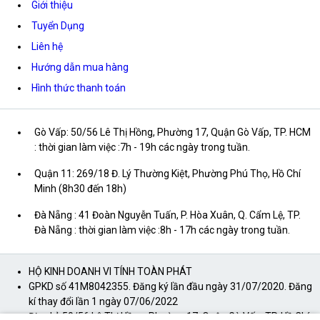
Giới thiệu
Tuyển Dụng
Liên hệ
Hướng dẫn mua hàng
Hình thức thanh toán
Gò Vấp: 50/56 Lê Thị Hồng, Phường 17, Quận Gò Vấp, TP. HCM
: thời gian làm việc :7h - 19h các ngày trong tuần.
Quận 11: 269/18 Đ. Lý Thường Kiệt, Phường Phú Thọ, Hồ Chí
Minh (8h30 đến 18h)
Đà Nẵng : 41 Đoàn Nguyễn Tuấn, P. Hòa Xuân, Q. Cẩm Lệ, TP.
Đà Nẵng : thời gian làm việc :8h - 17h các ngày trong tuần.
HỘ KINH DOANH VI TÍNH TOÀN PHÁT
GPKD số 41M8042355. Đăng ký lần đầu ngày 31/07/2020. Đăng
kí thay đổi lần 1 ngày 07/06/2022
Địa chỉ: 50/56 Lê Thị Hồng, Phường 17, Quận Gò Vấp, TP. Hồ Chí