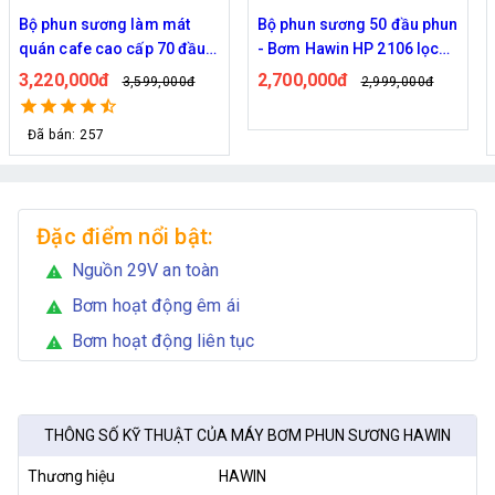
Bộ phun sương làm mát
Bộ phun sương 50 đầu phun
quán cafe cao cấp 70 đầu
- Bơm Hawin HP 2106 lọc
phun
rác 50M dây
3,220,000đ
2,700,000đ
3,599,000đ
2,999,000đ
Đã bán: 257
Đặc điểm nổi bật:
Nguồn 29V an toàn
warning
Bơm hoạt động êm ái
warning
Bơm hoạt động liên tục
warning
THÔNG SỐ KỸ THUẬT CỦA MÁY BƠM PHUN SƯƠNG HAWIN
Thương hiệu
HAWIN