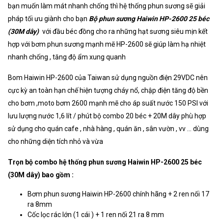
bạn muốn làm mát nhanh chống thì hệ thống phun sương sẽ giải
pháp tối ưu giành cho bạn
Bộ phun sương Haiwin HP-2600 25 béc
(30M dây)
với đầu béc đồng cho ra những hạt sương siêu mịn kết
hợp với bơm phun sương mạnh mẽ HP-2600 sẽ giúp làm hạ nhiệt
nhanh chống , tăng độ ẩm xung quanh
Bom Haiwin HP-2600 của Taiwan sử dụng nguồn điện 29VDC nên
cực kỳ an toàn hạn chế hiện tượng cháy nổ, chập điện tăng độ bền
cho bơm ,moto bơm 2600 mạnh mẽ cho áp suất nước 150 PSI với
lưu lượng nước 1,6 lít / phút bộ combo 20 béc + 20M dây phù hợp
sử dụng cho quán cafe , nhà hàng , quán ăn , sân vườn , vv ... dùng
cho những diện tích nhỏ và vừa
Trọn bộ combo hệ thống phun sương Haiwin HP-2600 25 béc
(30M dây) bao gồm :
Bơm phun sương Haiwin HP-2600 chính hãng + 2 ren nối 17
ra 8mm
Cốc lọc rác lớn (1 cái ) + 1 ren nối 21 ra 8 mm