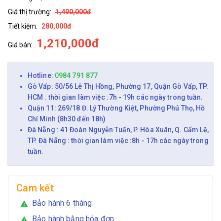
Giá thị trường:
1,490,000đ
Tiết kiệm:
280,000đ
1,210,000đ
Giá bán:
Hotline:
0984 791 877
Gò Vấp: 50/56 Lê Thị Hồng, Phường 17, Quận Gò Vấp, TP.
HCM : thời gian làm việc :7h - 19h các ngày trong tuần.
Quận 11: 269/18 Đ. Lý Thường Kiệt, Phường Phú Thọ, Hồ
Chí Minh (8h30 đến 18h)
Đà Nẵng : 41 Đoàn Nguyễn Tuấn, P. Hòa Xuân, Q. Cẩm Lệ,
TP. Đà Nẵng : thời gian làm việc :8h - 17h các ngày trong
tuần.
Cam kết
Bảo hành 6 tháng
warning
Bảo hành bằng hóa đơn
warning