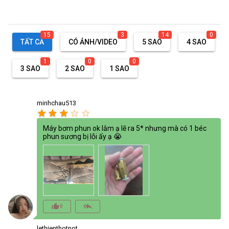
15
3
14
0
TẤT CẢ
CÓ ẢNH/VIDEO
5 SAO
4 SAO
1
0
0
3 SAO
2 SAO
1 SAO
minhchau513
star
star
star
star_border
star_border
Máy bơm phun ok lắm ạ lẽ ra 5* nhưng mà có 1 béc
phun sương bị lỗi ấy ạ 😭
thumb_up_alt
reply_all
0
lethienthotnot