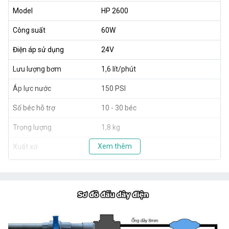
Model
HP 2600
Công suất
60W
Điện áp sử dụng
24V
Lưu lượng bơm
1,6 lít/phút
Áp lực nước
150 PSI
Số béc hỗ trợ
10 - 30 béc
Trọng lượng
1,8 kg
Xem thêm
Xuất xứ
Taiwan