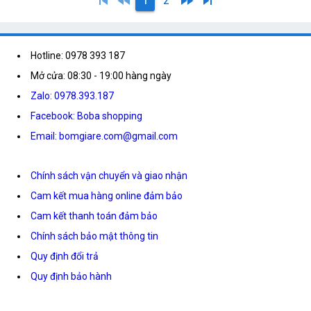
skip_previous
fast_rewind
fast_forward
skip_next
1
2
Hotline: 0978 393 187
Mở cửa: 08:30 - 19:00 hàng ngày
Zalo: 0978.393.187
Facebook: Boba shopping
Email: bomgiare.com@gmail.com
Chính sách vận chuyển và giao nhận
Cam kết mua hàng online đảm bảo
Cam kết thanh toán đảm bảo
Chính sách bảo mật thông tin
Quy định đổi trả
Quy định bảo hành