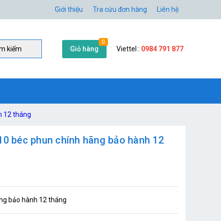
Giới thiệu
Tra cứu đơn hàng
Liên hệ
0
Giỏ hàng
Viettel :
0984 791 877
̀m kiếm
h 12 tháng
0 béc phun chính hãng bảo hành 12
ng bảo hành 12 tháng