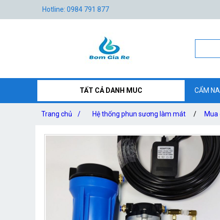
Hotline: 0984 791 877
TẤT CẢ DANH MUC
CẨM NA
Trang chủ
/
Hệ thống phun sương làm mát
/
Mua 