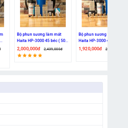
àm
Bộ phun sương làm mát
Bộ phun sương làm mát
Haita HP-3000 45 béc ( 50M
Haita HP-3000 40 béc ( 40
dây )
dây )
2,000,000đ
1,920,000đ
đ
2,439,000đ
2,149,000đ