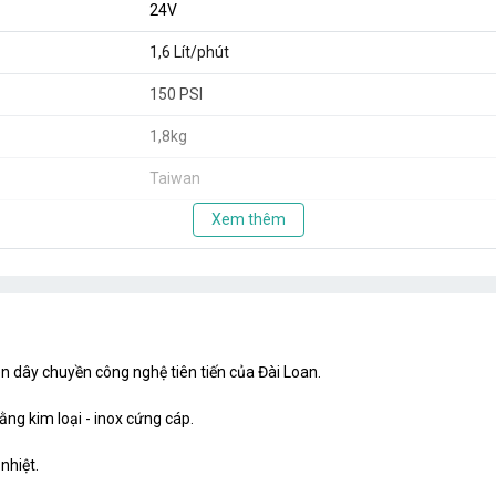
24V
1,6 Lít/phút
150 PSI
1,8kg
Taiwan
Xem thêm
dây chuyền công nghệ tiên tiến của Đài Loan.
ng kim loại - inox cứng cáp.
nhiệt.