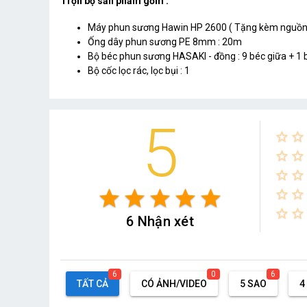
Trọn bộ sản phẩm gồm :
Máy phun sương Hawin HP 2600 ( Tặng kèm nguồn 2
Ống dây phun sương PE 8mm : 20m
Bộ béc phun sương HASAKI - đồng : 9 béc giữa + 1 
Bộ cốc lọc rác, lọc bụi : 1
5
star_border
star_border
star_border
star_border
star_border
star_border
star
star
star
star
star
star_border
star_border
star_border
star_border
6 Nhận xét
6
0
6
TẤT CẢ
CÓ ẢNH/VIDEO
5 SAO
4