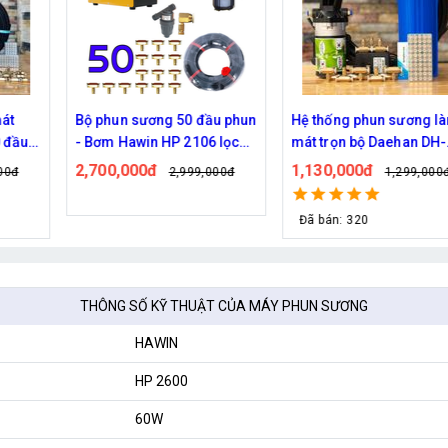
át
Bộ phun sương 50 đầu phun
Hệ thống phun sương l
 đầu
- Bơm Hawin HP 2106 lọc
mát trọn bộ Daehan DH-
rác 50M dây
6017 20 béc
2,700,000đ
1,130,000đ
00đ
2,999,000đ
1,299,000
Đã bán: 320
THÔNG SỐ KỸ THUẬT CỦA MÁY PHUN SƯƠNG
HAWIN
HP 2600
60W