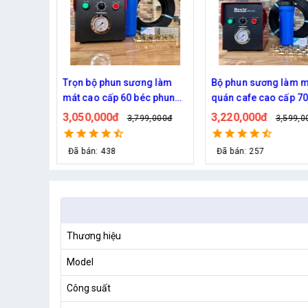
làm mát,
Trọn bộ phun sương làm
Bộ phun sương làm m
30, 40
mát cao cấp 60 béc phun
quán cafe cao cấp 70
ng DN64
bơm Hawin FOG-2703
phun
3,050,000đ
3,220,000đ
0đ
3,799,000đ
3,599,0
Đã bán: 438
Đã bán: 257
Thương hiệu
Model
Công suất