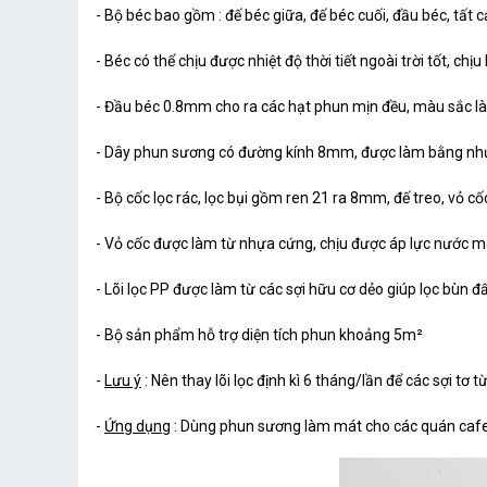
- Bộ béc bao gồm : đế béc giữa, đế béc cuối, đầu béc, tất
- Béc có thể chịu được nhiệt độ thời tiết ngoài trời tốt, chịu
- Đầu béc 0.8mm cho ra các hạt phun mịn đều, màu sắc l
- Dây phun sương có đường kính 8mm, được làm bằng nhựa P
- Bộ cốc lọc rác, lọc bụi gồm ren 21 ra 8mm, đế treo, vỏ cốc,
- Vỏ cốc được làm từ nhựa cứng, chịu được áp lực nước m
- Lõi lọc PP được làm từ các sợi hữu cơ dẻo giúp lọc bùn 
- Bộ sản phẩm hỗ trợ diện tích phun khoảng 5m²
-
Lưu ý
: Nên thay lõi lọc định kì 6 tháng/lần để các sợi tơ
-
Ứng dụng
: Dùng phun sương làm mát cho các quán cafe, q