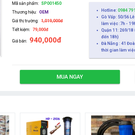
Mã sản phẩm:
SP001450
Hotline:
0984 79
Thương hiệu:
OEM
Gò Vấp: 50/56 Lê
Giá thị trường:
1,019,000đ
làm việc :7h - 19
Tiết kiệm:
79,000đ
Quận 11: 269/18 
đến 18h)
940,000đ
Giá bán:
Đà Nẵng : 41 Đoà
thời gian làm việ
MUA NGAY