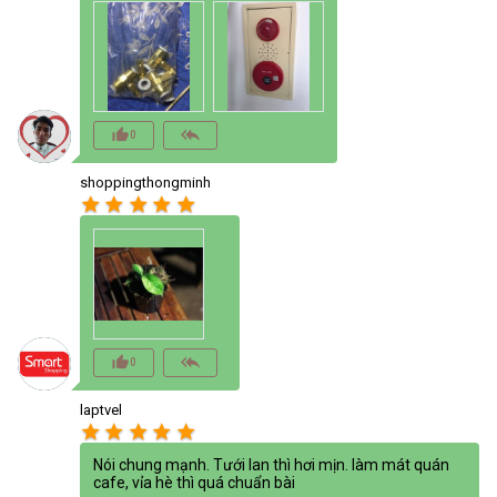
thumb_up_alt
reply_all
0
shoppingthongminh
star
star
star
star
star
thumb_up_alt
reply_all
0
laptvel
star
star
star
star
star
Nói chung mạnh. Tưới lan thì hơi mịn. làm mát quán
cafe, vỉa hè thì quá chuẩn bài