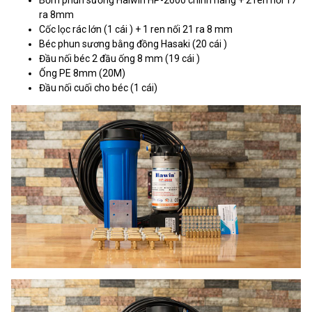
ra 8mm
Cốc lọc rác lớn (1 cái ) + 1 ren nối 21 ra 8 mm
Béc phun sương bằng đồng Hasaki (20 cái )
Đầu nối béc 2 đầu ống 8 mm (19 cái )
Ống PE 8mm (20M)
Đầu nối cuối cho béc (1 cái)