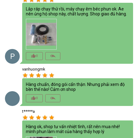
Lắp ráp chạy thử rồi, máy chạy êm béc phun ok. Ae
nên ủng hộ shop này, chất lượng. Shop giao đủ hàng.
P
thumb_up_alt
reply_all
0
vanhuongmk
star
star
star
star
star
Hàng chuẩn, đóng gói cẩn thận. Nhưng phải xem độ
bền thế nào! Cảm ơn shop
thumb_up_alt
reply_all
0
t*****a
star
star
star
star
star
Hàng ok, shop tư vấn nhiệt tình, rất nên mua nhé!
mình phun làm mát của hàng thấy hợp lý