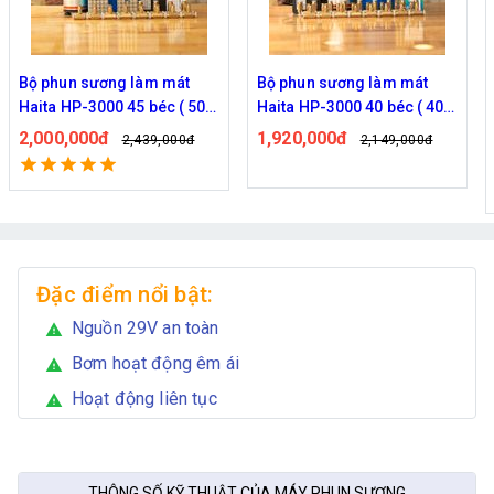
Bộ phun sương làm mát
Hệ thống phun sương Haita
Haita HP-3000 40 béc ( 40M
HP-3000 30 béc ( 30M dây )
dây )
1,920,000đ
1,770,000đ
2,149,000đ
2,209,000đ
Đã bán: 539
Đặc điểm nổi bật:
Nguồn 29V an toàn
warning
Bơm hoạt động êm ái
warning
Hoạt động liên tục
warning
THÔNG SỐ KỸ THUẬT CỦA MÁY PHUN SƯƠNG