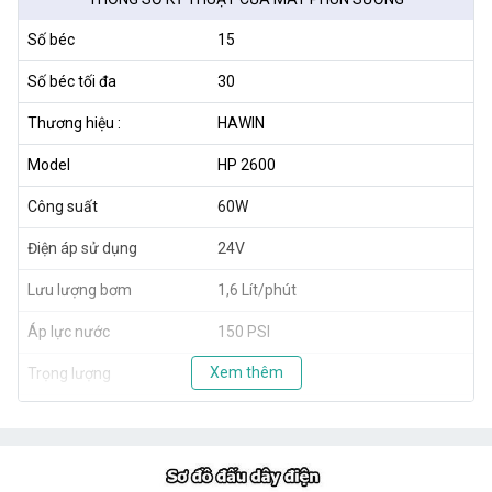
Số béc
15
Số béc tối đa
30
Thương hiệu :
HAWIN
Model
HP 2600
Công suất
60W
Điện áp sử dụng
24V
Lưu lượng bơm
1,6 Lít/phút
Áp lực nước
150 PSI
Xem thêm
Trọng lượng
1,8kg
Xuất xứ
Taiwan