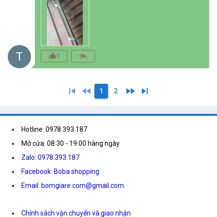
T
thumb_up_alt
reply_all
0
skip_previous
fast_rewind
fast_forward
skip_next
1
2
Hotline: 0978 393 187
Mở cửa: 08:30 - 19:00 hàng ngày
Zalo: 0978.393.187
Facebook: Boba shopping
Email: bomgiare.com@gmail.com
Chính sách vận chuyển và giao nhận