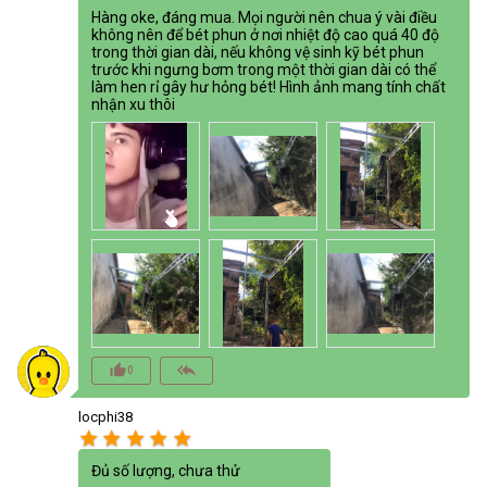
Hàng oke, đáng mua. Mọi người nên chua ý vài điều
không nên để bét phun ở nơi nhiệt độ cao quá 40 độ
trong thời gian dài, nếu không vệ sinh kỹ bét phun
trước khi ngưng bơm trong một thời gian dài có thể
làm hen rỉ gây hư hỏng bét! Hình ảnh mang tính chất
nhận xu thôi
thumb_up_alt
reply_all
0
locphi38
star
star
star
star
star
Đủ số lượng, chưa thử