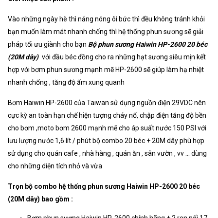
Vào những ngày hè thì nắng nóng ôi bức thì đều không tránh khỏi
bạn muốn làm mát nhanh chống thì hệ thống phun sương sẽ giải
pháp tối ưu giành cho bạn
Bộ phun sương Haiwin HP-2600 20 béc
(20M dây)
với đầu béc đồng cho ra những hạt sương siêu mịn kết
hợp với bơm phun sương mạnh mẽ HP-2600 sẽ giúp làm hạ nhiệt
nhanh chống , tăng độ ẩm xung quanh
Bơm Haiwin HP-2600 của Taiwan sử dụng nguồn điện 29VDC nên
cực kỳ an toàn hạn chế hiện tượng cháy nổ, chập điện tăng độ bền
cho bơm ,moto bơm 2600 mạnh mẽ cho áp suất nước 150 PSI với
lưu lượng nước 1,6 lít / phút bộ combo 20 béc + 20M dây phù hợp
sử dụng cho quán cafe , nhà hàng , quán ăn , sân vườn , vv ... dùng
cho những diện tích nhỏ và vừa
Trọn bộ combo hệ thống phun sương Haiwin HP-2600 20 béc
(20M dây) bao gồm :
Bơm phun sương Haiwin HP-2600 chính hãng + 2 ren nối 17