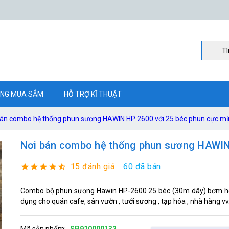
Ti
NG MUA SẮM
HỖ TRỢ KĨ THUẬT
bán combo hệ thống phun sương HAWIN HP 2600 với 25 béc phun cực mị
Nơi bán combo hệ thống phun sương HAWIN 
15 đánh giá
60 đã bán
Combo bộ phun sương Hawin HP-2600 25 béc (30m dây) bơm h
dụng cho quán cafe, sân vườn , tưới sương , tạp hóa , nhà hàng vv
Mã sản phẩm:
SP910000132