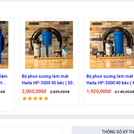
át
Bộ phun sương làm mát
Hệ thống phun sương Ha
 ( 50M
Haita HP-3000 40 béc ( 40M
HP-3000 30 béc ( 30M dâ
dây )
1,920,000đ
1,770,000đ
00đ
2,149,000đ
2,209,000
Đã bán: 539
THÔNG SỐ KỸ T