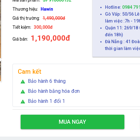
Hotline:
0984 79
Thương hiệu:
Hawin
Gò Vấp: 50/56 Lê
Giá thị trường:
1,490,000đ
làm việc :7h - 19
Tiết kiệm:
300,000đ
Quận 11: 269/18 
đến 18h)
1,190,000đ
Giá bán:
Đà Nẵng : 41 Đoà
thời gian làm việ
Cam kết
Bảo hành 6 tháng
warning
Bảo hành bằng hóa đơn
warning
Bảo hành 1 đổi 1
warning
MUA NGAY