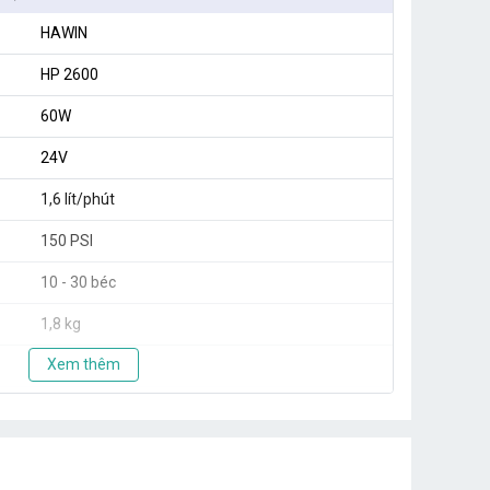
HAWIN
HP 2600
60W
24V
1,6 lít/phút
150 PSI
10 - 30 béc
1,8 kg
Xem thêm
Taiwan