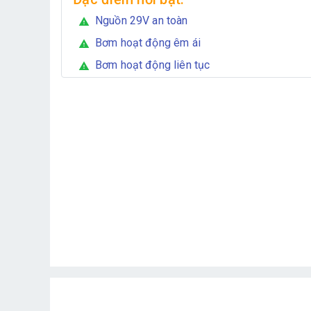
Nguồn 29V an toàn
warning
Bơm hoạt động êm ái
warning
Bơm hoạt động liên tục
warning