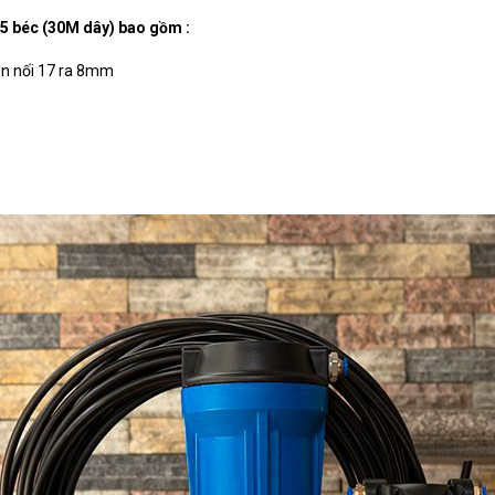
5 béc (30M dây) bao gồm :
en nối 17 ra 8mm