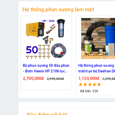
Hệ thống phun sương làm mát
đầu phun
Hệ thống phun sương làm
Bộ phun sương làm m
06 lọc
mát trọn bộ Daehan DH-
Haita HP-3000 45 béc
6017 20 béc
dây )
1,130,000đ
2,000,000đ
,000đ
1,299,000đ
2,439,0
Đã bán: 320
Đặc điểm nổi bật: