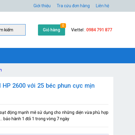
Giới thiệu
Tra cứu đơn hàng
Liên hệ
0
Giỏ hàng
Viettel :
0984 791 877
̀m kiếm
n
HP 2600 với 25 béc phun cực mịn
oạt động mạnh mẽ sử dụng cho những diện vừa phù hợp
... bảo hành 1 đổi 1 trong vòng 7 ngày