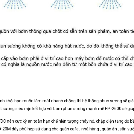
ánh khỏi bạn muốn làm mát nhanh chống thì hệ thống phun sương sẽ giả
ạt sương siêu mịn kết hợp với bơm phun sương mạnh mẽ HP-2600 sẽ giú
C nên cực kỳ an toàn hạn chế hiện tượng cháy nổ, chập điện tăng độ
 + 20M dây phù hợp sử dụng cho quán cafe , nhà hàng , quán ăn , sân vườn