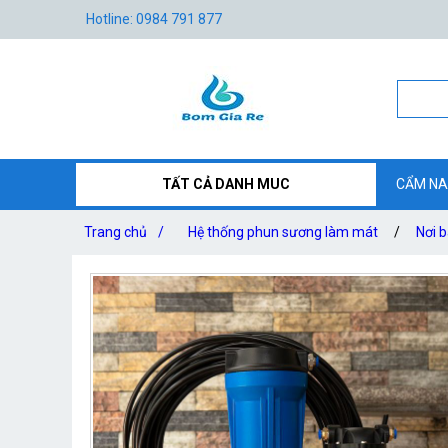
Hotline: 0984 791 877
TẤT CẢ DANH MUC
CẨM NA
Trang chủ
/
Hệ thống phun sương làm mát
/
Nơi 