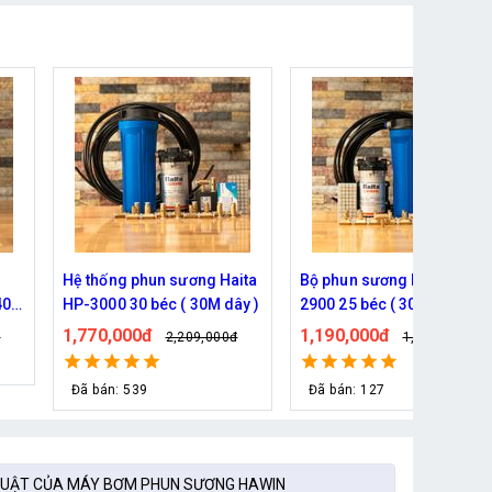
ita
Bộ phun sương Haita HP-
Hệ thống phun sương 5 bé
y )
2900 25 béc ( 30M dây)
( 10m dây )- Bơm Hàn Quố
6017 trọn bộ
1,190,000đ
930,000đ
đ
1,339,000đ
1,079,000đ
Đã bán: 127
Đã bán: 76
HUẬT CỦA MÁY BƠM PHUN SƯƠNG HAWIN