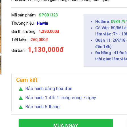
Mã sản phẩm:
SP001323
Hotline:
0984 79
Thương hiệu:
Hawin
Gò Vấp: 50/56 Lê
Giá thị trường:
1,390,000đ
làm việc :7h - 19
Tiết kiệm:
260,000đ
Quận 11: 269/18 
đến 18h)
1,130,000đ
Giá bán:
Đà Nẵng : 41 Đoà
thời gian làm việ
Cam kết
Bảo hành bằng hóa đơn
warning
Bảo hành 1 đổi 1 trong vòng 7 ngày
warning
Bảo hành 6 tháng
warning
MUA NGAY