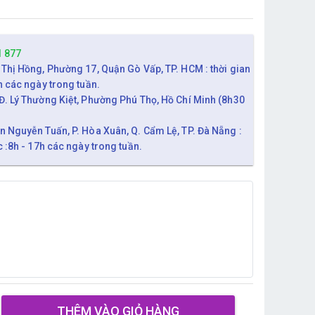
1 877
 Thị Hồng, Phường 17, Quận Gò Vấp, TP. HCM : thời gian
h các ngày trong tuần.
Đ. Lý Thường Kiệt, Phường Phú Thọ, Hồ Chí Minh (8h30
n Nguyễn Tuấn, P. Hòa Xuân, Q. Cẩm Lệ, TP. Đà Nẵng :
c :8h - 17h các ngày trong tuần.
THÊM VÀO GIỎ HÀNG