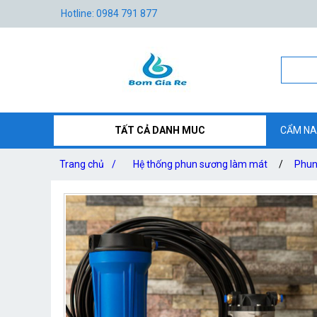
Hotline: 0984 791 877
TẤT CẢ DANH MUC
CẨM NA
Trang chủ
/
Hệ thống phun sương làm mát
/
Phun