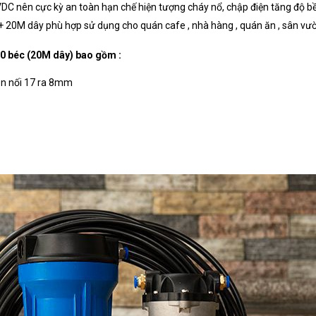
C nên cực kỳ an toàn hạn chế hiện tượng cháy nổ, chập điện tăng độ
 + 20M dây phù hợp sử dụng cho quán cafe , nhà hàng , quán ăn , sân vườn
0 béc (20M dây) bao gồm :
en nối 17 ra 8mm