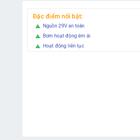
Đặc điểm nổi bật:
Nguồn 29V an toàn
warning
Bơm hoạt động êm ái
warning
Hoạt động liên tục
warning