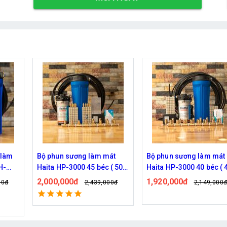
át
Bộ phun sương làm mát
Hệ thống phun sương Ha
 ( 50M
Haita HP-3000 40 béc ( 40M
HP-3000 30 béc ( 30M dâ
dây )
1,920,000đ
1,770,000đ
00đ
2,149,000đ
2,209,000
Đã bán: 539