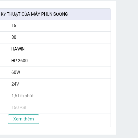
 KỸ THUẬT CỦA MÁY PHUN SƯƠNG
15
30
HAWIN
HP 2600
60W
24V
1,6 Lít/phút
150 PSI
Xem thêm
1,8kg
Taiwan