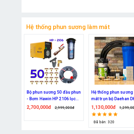
Hệ thống phun sương làm mát
đầu phun
Hệ thống phun sương làm
Bộ phun sương làm m
06 lọc
mát trọn bộ Daehan DH-
Haita HP-3000 45 béc
6017 20 béc
dây )
1,130,000đ
2,000,000đ
,000đ
1,299,000đ
2,439,0
Đã bán: 320