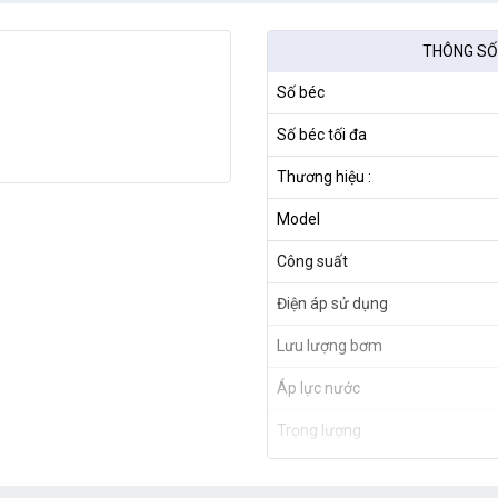
THÔNG SỐ
Số béc
Số béc tối đa
Thương hiệu :
Model
Công suất
Điện áp sử dụng
Lưu lượng bơm
Áp lực nước
Trọng lượng
Xuất xứ