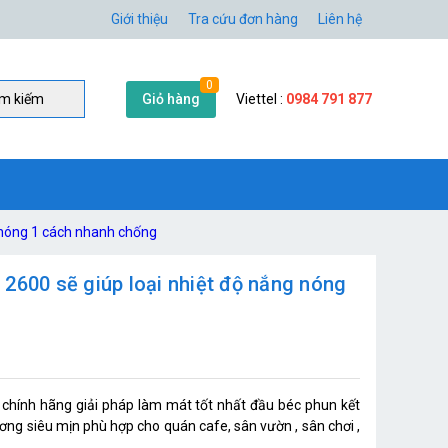
Giới thiệu
Tra cứu đơn hàng
Liên hệ
0
Giỏ hàng
Viettel :
0984 791 877
̀m kiếm
 nóng 1 cách nhanh chống
2600 sẽ giúp loại nhiệt độ nắng nóng
hính hãng giải pháp làm mát tốt nhất đầu béc phun kết
 siêu mịn phù hợp cho quán cafe, sân vườn , sân chơi ,