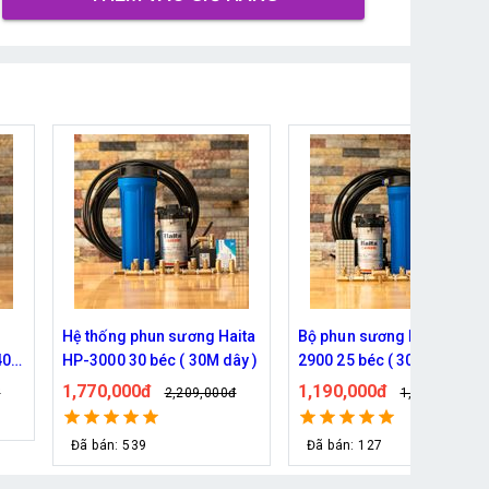
ita
Bộ phun sương Haita HP-
Hệ thống phun sương 5 bé
y )
2900 25 béc ( 30M dây)
( 10m dây )- Bơm Hàn Quố
6017 trọn bộ
1,190,000đ
930,000đ
đ
1,339,000đ
1,079,000đ
Đã bán: 127
Đã bán: 76