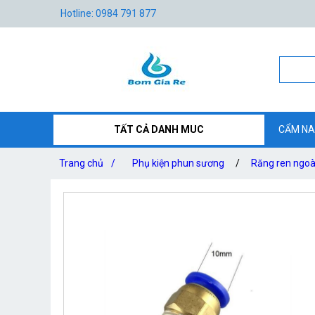
Hotline: 0984 791 877
TẤT CẢ DANH MUC
CẨM NA
Trang chủ
/
Phụ kiện phun sương
/
Răng ren ngoài