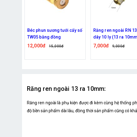
 Zoni
Béc phun sương tưới cấy số
Răng ren ngoài RN 13
h
TW05 bằng đồng
dây 10 ly (13 ra 10m
12,000đ
7,000đ
15,000đ
9,000đ
Răng ren ngoài 13 ra 10mm:
Răng ren ngoài là phụ kiện được đi kèm cùng hệ thống ph
độ bền sản phẩm dài lâu, đồng thời sản phẩm cũng có khả 