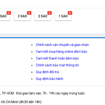
0
0
0
0
 SAO
3 SAO
2 SAO
1 SAO
Chính sách vận chuyển và giao nhận
Cam kết mua hàng online đảm bảo
Cam kết thanh toán đảm bảo
Chính sách bảo mật thông tin
Quy định đổi trả
Quy định bảo hành
P. HCM : thời gian làm việc :7h - 19h các ngày trong tuần.
 Hồ Chí Minh (8h30 đến 18h)