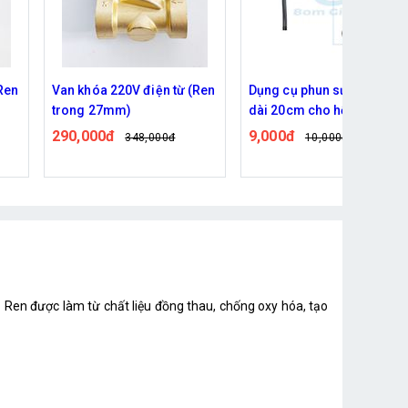
Ren
Van khóa 220V điện từ (Ren
Dụng cụ phun sương DIY
trong 27mm)
dài 20cm cho hệ thống tướ
vườn, làm mát máu tôn, đầ
290,000đ
9,000đ
348,000đ
10,000đ
phun bằng đồng
Ren được làm từ chất liệu đồng thau, chống oxy hóa, tạo