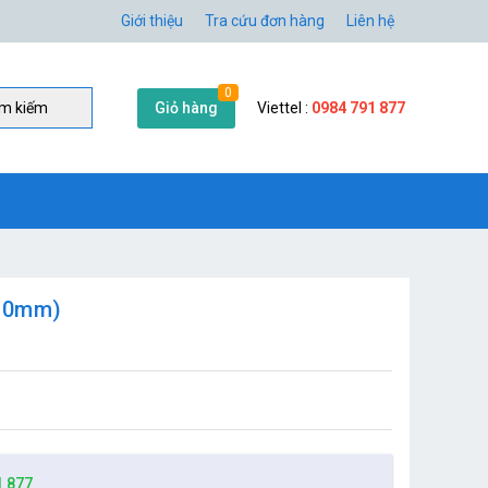
Giới thiệu
Tra cứu đơn hàng
Liên hệ
0
Giỏ hàng
Viettel :
0984 791 877
̀m kiếm
 10mm)
1 877