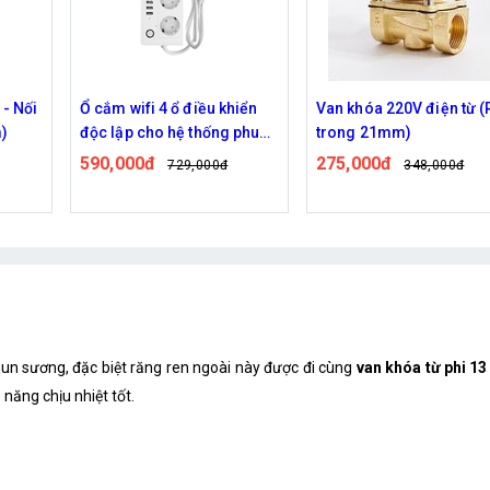
 - Nối
Ổ cắm wifi 4 ổ điều khiển
Van khóa 220V điện từ (
m)
độc lập cho hệ thống phun
trong 21mm)
sương
590,000đ
275,000đ
729,000đ
348,000đ
un sương, đặc biệt răng ren ngoài này được đi cùng
van khóa từ phi 13
năng chịu nhiệt tốt.