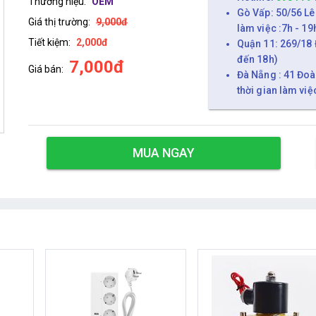
Thương hiệu:
OEM
Gò Vấp: 50/56 Lê
Giá thị trường:
9,000đ
làm việc :7h - 19
Tiết kiệm:
2,000đ
Quận 11: 269/18 
đến 18h)
7,000đ
Giá bán:
Đà Nẵng : 41 Đoà
thời gian làm việ
MUA NGAY