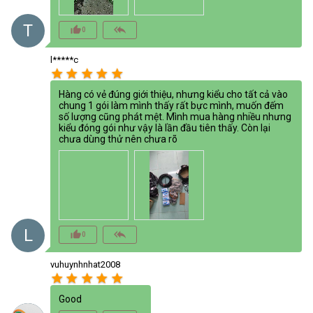
T
thumb_up_alt
reply_all
0
l*****c
star
star
star
star
star
Hàng có vẻ đúng giới thiệu, nhưng kiểu cho tất cả vào
chung 1 gói làm mình thấy rất bực mình, muốn đếm
số lượng cũng phát mệt. Mình mua hàng nhiều nhưng
kiểu đóng gói như vậy là lần đầu tiên thấy. Còn lại
chưa dùng thử nên chưa rõ
L
thumb_up_alt
reply_all
0
vuhuynhnhat2008
star
star
star
star
star
Good