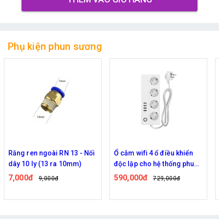
Phụ kiện phun sương
Ổ cắm wifi 4 ổ điều khiển
Van khóa 220V điện từ (Ren
độc lập cho hệ thống phun
trong 21mm)
sương
590,000đ
275,000đ
729,000đ
348,000đ