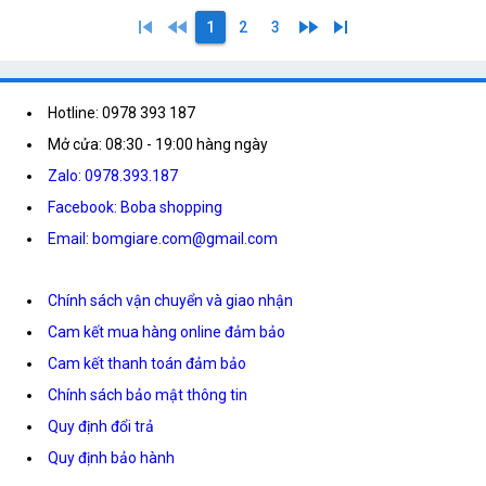
skip_previous
fast_rewind
fast_forward
skip_next
1
2
3
Hotline: 0978 393 187
Mở cửa: 08:30 - 19:00 hàng ngày
Zalo: 0978.393.187
Facebook: Boba shopping
Email: bomgiare.com@gmail.com
Chính sách vận chuyển và giao nhận
Cam kết mua hàng online đảm bảo
Cam kết thanh toán đảm bảo
Chính sách bảo mật thông tin
Quy định đổi trả
Quy định bảo hành