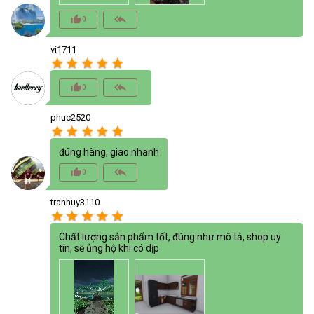
thumb_up_alt
reply_all
0
vi1711
star
star
star
star
star
thumb_up_alt
reply_all
0
phuc2520
star
star
star
star
star
đúng hàng, giao nhanh
thumb_up_alt
reply_all
0
tranhuy3110
star
star
star
star
star
Chất lượng sản phẩm tốt, đúng như mô tả, shop uy
tín, sẽ ủng hộ khi có dịp