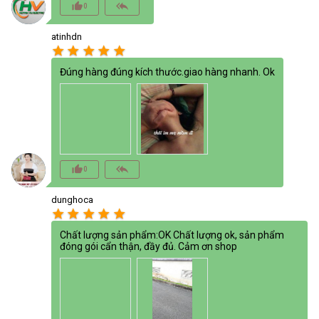
thumb_up_alt
reply_all
0
atinhdn
star
star
star
star
star
Đúng hàng đúng kích thước.giao hàng nhanh. Ok
thumb_up_alt
reply_all
0
dunghoca
star
star
star
star
star
Chất lượng sản phẩm:OK Chất lượng ok, sản phẩm
đóng gói cẩn thận, đầy đủ. Cảm ơn shop