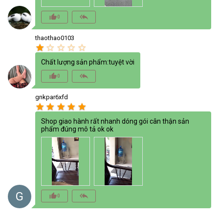
thumb_up_alt
reply_all
0
thaothao0103
star
star_border
star_border
star_border
star_border
Chất lượng sản phẩm:tuyệt vời
thumb_up_alt
reply_all
0
gnkpar6xfd
star
star
star
star
star
Shop giao hành rất nhanh dóng gói cân thận sản
phẩm đúng mô tả ok ok
G
thumb_up_alt
reply_all
0