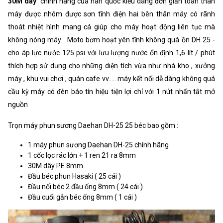
30M dây
chính hãng của hàn quốc kiểu dáng đơn giản toàn thân
máy được nhôm được sơn tĩnh điện hai bên thân máy có rãnh
thoát nhiệt hình mang cá giúp cho máy hoạt động liên tục mà
không nóng máy . Moto bơm hoạt yên tĩnh không quá ồn DH 25 -
cho áp lực nước 125 psi với lưu lượng nước ổn định 1,6 lít / phút
thích hợp sử dụng cho những diện tích vừa như nhà kho , xưởng
máy , khu vui chơi , quán cafe vv..... máy kết nối dễ dàng không quá
cầu kỳ máy có đèn báo tín hiệu tiện lợi chỉ với 1 nút nhấn tắt mở
nguồn
Trọn máy phun sương Daehan DH-25 25 béc bao gồm :
1 máy phun sương Daehan DH-25 chính hãng
1 cốc lọc rác lớn + 1 ren 21 ra 8mm
30M dây PE 8mm
Đầu béc phun Hasaki ( 25 cái )
Đầu nối béc 2 đầu ống 8mm ( 24 cái )
Đầu cuối gắn béc ống 8mm ( 1 cái )