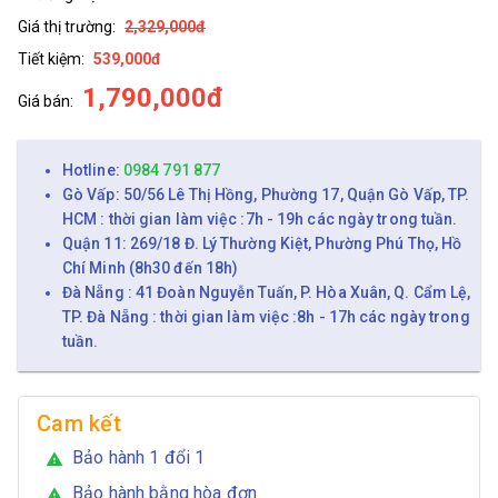
Giá thị trường:
2,329,000đ
Tiết kiệm:
539,000đ
1,790,000đ
Giá bán:
Hotline:
0984 791 877
Gò Vấp: 50/56 Lê Thị Hồng, Phường 17, Quận Gò Vấp, TP.
HCM : thời gian làm việc :7h - 19h các ngày trong tuần.
Quận 11: 269/18 Đ. Lý Thường Kiệt, Phường Phú Thọ, Hồ
Chí Minh (8h30 đến 18h)
Đà Nẵng : 41 Đoàn Nguyễn Tuấn, P. Hòa Xuân, Q. Cẩm Lệ,
TP. Đà Nẵng : thời gian làm việc :8h - 17h các ngày trong
tuần.
Cam kết
Bảo hành 1 đổi 1
warning
Bảo hành bằng hòa đơn
warning