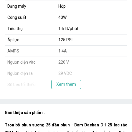
Dạng máy
Hộp
Công suất
40W
Tiêu thụ
1,6 lít/phút
Áp lực
125 PSI
AMPS
1.4A
Nguồn điện vào
220 V
Nguồn điện ra
29 VDC
Xem thêm
Số béc tối thiểu
15 béc
Số béc tối đa
25 béc
Kích thước
30x18x19.5cm
Giới thiệu sản phẩm :
Khối lượng
5000g
Trọn bộ phun sương 25 đầu phun - Bơm Daehan DH 25 lọc rác
Xuất xứ
Korea