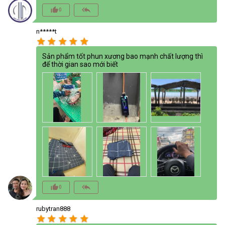
thumb_up_alt
reply_all
0
n*****t
star
star
star
star
star
Sản phẩm tốt phun xương bao mạnh chất lượng thì
để thời gian sao mới biết
thumb_up_alt
reply_all
0
rubytran888
star
star
star
star
star