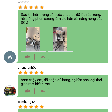
w*****3
star
star
star
star
star
Sau khi hỏi hướng dẫn của shop thì đã lắp ráp xong,
hệ thống phun sương làm dịu hẳn cái nắng nóng của
SG ;)
W
thumb_up_alt
reply_all
0
thienthanh0a
star
star
star
star
star
bơm chậy êm, dã nhận đủ hàng, đọ bền phải đợi thời
gian mới biết được
thumb_up_alt
reply_all
0
camhung12
star
star
star
star
star