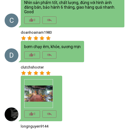
Nhìn sản phẩm tốt, chất lượng, đúng với hình ảnh
đăng bán, bảo hành 6 tháng, giao hàng quá nhanh.
Good
C
thumb_up_alt
reply_all
0
doanhoainam1983
star
star
star
star
star
bơm chạy êm, khỏe, sương mịn
D
thumb_up_alt
reply_all
0
clutchshooter
star
star
star
star
star
thumb_up_alt
reply_all
0
longnguyen9144