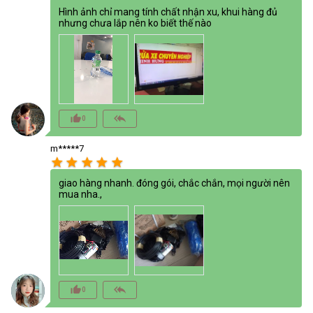
Hình ảnh chỉ mang tính chất nhận xu, khui hàng đủ
nhưng chưa lắp nên ko biết thế nào
thumb_up_alt
reply_all
0
m*****7
star
star
star
star
star
giao hàng nhanh. đóng gói, chắc chắn, mọi người nên
mua nha.,
thumb_up_alt
reply_all
0