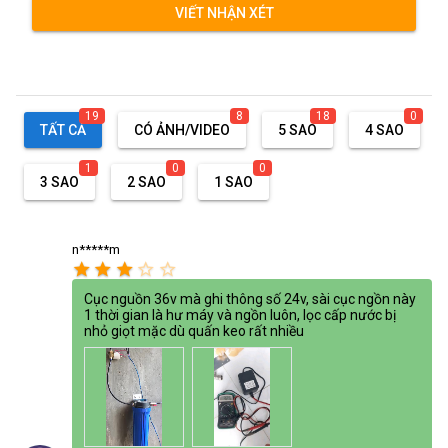
VIẾT NHẬN XÉT
19
8
18
0
TẤT CẢ
CÓ ẢNH/VIDEO
5 SAO
4 SAO
1
0
0
3 SAO
2 SAO
1 SAO
n*****m
star
star
star
star_border
star_border
Cục nguồn 36v mà ghi thông số 24v, sài cục ngồn này
1 thời gian là hư máy và ngồn luôn, lọc cấp nước bị
nhỏ giọt mặc dù quấn keo rất nhiều