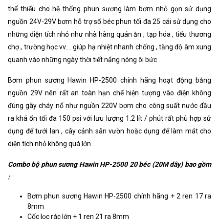
thể thiếu cho hệ thống phun sương làm bơm nhỏ gọn sử dụng
nguồn 24V-29V bơm hỗ trợ số béc phun tối đa 25 cái sử dụng cho
những diện tích nhỏ như nhà hàng quán ăn , tạp hóa , tiểu thương
chợ , trường học vv.... giúp hạ nhiệt nhanh chống , tăng độ âm xung
quanh vào những ngày thời tiết nắng nóng ôi bức .
Bơm phun sương Hawin HP-2500 chính hãng hoạt động bằng
nguồn 29V nên rất an toàn hạn chế hiện tượng vào điện không
đúng gây cháy nổ như nguồn 220V bơm cho công suất nước đầu
ra khá ổn tối đa 150 psi với lưu lượng 1.2 lít / phút rất phù hợp sử
dụng để tưới lan , cây cảnh sân vườn hoặc dụng để làm mát cho
diện tích nhỏ không quá lớn .
Combo bộ phun sương Hawin HP-2500 20 béc (20M dây) bao gồm
:
Bơm phun sương Hawin HP-2500 chính hãng + 2 ren 17 ra
8mm
Cốc lọc rác lớn + 1 ren 21 ra 8mm