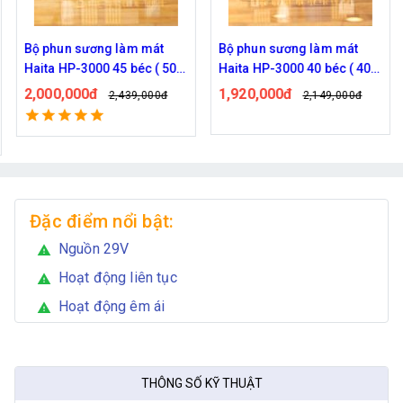
Bộ phun sương làm mát
Bộ phun sương làm mát
Haita HP-3000 45 béc ( 50M
Haita HP-3000 40 béc ( 40M
dây )
dây )
2,000,000đ
1,920,000đ
2,439,000đ
2,149,000đ
Đặc điểm nổi bật:
Nguồn 29V
warning
Hoạt động liên tục
warning
Hoạt động êm ái
warning
THÔNG SỐ KỸ THUẬT