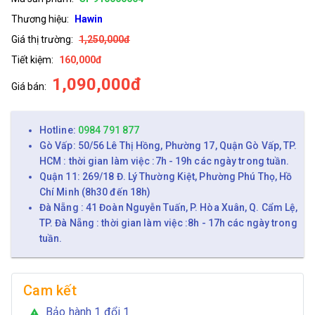
Thương hiệu:
Hawin
Giá thị trường:
1,250,000đ
Tiết kiệm:
160,000đ
1,090,000đ
Giá bán:
Hotline:
0984 791 877
Gò Vấp: 50/56 Lê Thị Hồng, Phường 17, Quận Gò Vấp, TP.
HCM : thời gian làm việc :7h - 19h các ngày trong tuần.
Quận 11: 269/18 Đ. Lý Thường Kiệt, Phường Phú Thọ, Hồ
Chí Minh (8h30 đến 18h)
Đà Nẵng : 41 Đoàn Nguyễn Tuấn, P. Hòa Xuân, Q. Cẩm Lệ,
TP. Đà Nẵng : thời gian làm việc :8h - 17h các ngày trong
tuần.
Cam kết
Bảo hành 1 đổi 1
warning