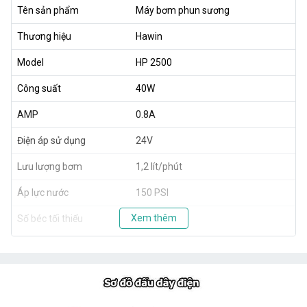
Tên sản phẩm
Máy bơm phun sương
Thương hiệu
Hawin
Model
HP 2500
Công suất
40W
AMP
0.8A
Điện áp sử dụng
24V
Lưu lượng bơm
1,2 lít/phút
Áp lực nước
150 PSI
Xem thêm
Số béc tối thiểu
5
Số béc tối đa
25
Trọng lượng
1,8 kg
Xuất xứ
Taiwan