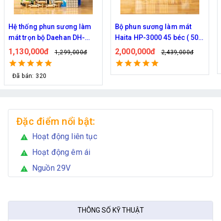
Hệ thống phun sương làm
Bộ phun sương làm mát
mát trọn bộ Daehan DH-
Haita HP-3000 45 béc ( 50M
6017 20 béc
dây )
1,130,000đ
2,000,000đ
1,299,000đ
2,439,000đ
Đã bán: 320
Đặc điểm nổi bật:
Hoạt động liên tục
warning
Hoạt động êm ái
warning
Nguồn 29V
warning
THÔNG SỐ KỸ THUẬT