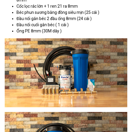
Cốc lọc rác lớn + 1 ren 21 ra 8mm
Béc phun sương bằng đồng siêu mịn (25 cái )
Đầu nối gắn béc 2 đầu ống 8mm (24 cái )
Đầu nối cuối gắn béc ( 1 cái )
Ống PE 8mm (30M dây )