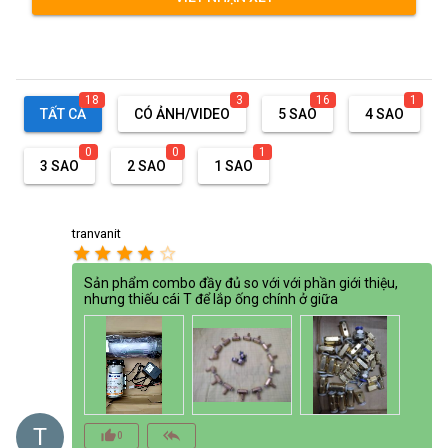
18
3
16
1
TẤT CẢ
CÓ ẢNH/VIDEO
5 SAO
4 SAO
0
0
1
3 SAO
2 SAO
1 SAO
tranvanit
star
star
star
star
star_border
Sản phẩm combo đầy đủ so với với phần giới thiệu,
nhưng thiếu cái T để lắp ống chính ở giữa
T
thumb_up_alt
reply_all
0