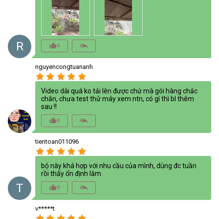
R
thumb_up_alt
reply_all
0
nguyencongtuananh
star
star
star
star
star
Video dài quá ko tải lên được chứ mà gói hàng chắc
chắn, chưa test thử máy xem ntn, có gì thì bl thêm
sau !!
thumb_up_alt
reply_all
0
tientoan011096
star
star
star
star
star
bộ này khá hợp với nhu cầu của mình, dùng đc tuần
rồi thấy ổn định lắm
T
thumb_up_alt
reply_all
0
v*****t
star
star
star
star
star