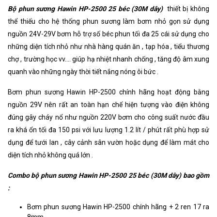
Bộ phun sương Hawin HP-2500 25 béc (30M dây)
thiết bị không
thể thiếu cho hệ thống phun sương làm bơm nhỏ gọn sử dụng
nguồn 24V-29V bơm hỗ trợ số béc phun tối đa 25 cái sử dụng cho
những diện tích nhỏ như nhà hàng quán ăn , tạp hóa , tiểu thương
chợ , trường học vv.... giúp hạ nhiệt nhanh chống , tăng độ âm xung
quanh vào những ngày thời tiết nắng nóng ôi bức .
Bơm phun sương Hawin HP-2500 chính hãng hoạt động bằng
nguồn 29V nên rất an toàn hạn chế hiện tượng vào điện không
đúng gây cháy nổ như nguồn 220V bơm cho công suất nước đầu
ra khá ổn tối đa 150 psi với lưu lượng 1.2 lít / phút rất phù hợp sử
dụng để tưới lan , cây cảnh sân vườn hoặc dụng để làm mát cho
diện tích nhỏ không quá lớn .
Combo bộ phun sương Hawin HP-2500 25 béc (30M dây) bao gồm
:
Bơm phun sương Hawin HP-2500 chính hãng + 2 ren 17 ra
8mm