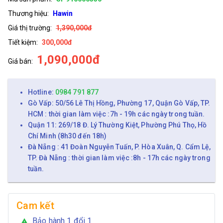
Thương hiệu:
Hawin
Giá thị trường:
1,390,000đ
Tiết kiệm:
300,000đ
1,090,000đ
Giá bán:
Hotline:
0984 791 877
Gò Vấp: 50/56 Lê Thị Hồng, Phường 17, Quận Gò Vấp, TP.
HCM : thời gian làm việc :7h - 19h các ngày trong tuần.
Quận 11: 269/18 Đ. Lý Thường Kiệt, Phường Phú Thọ, Hồ
Chí Minh (8h30 đến 18h)
Đà Nẵng : 41 Đoàn Nguyễn Tuấn, P. Hòa Xuân, Q. Cẩm Lệ,
TP. Đà Nẵng : thời gian làm việc :8h - 17h các ngày trong
tuần.
Cam kết
Bảo hành 1 đổi 1
warning