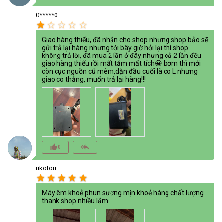
0*****0
star
star_border
star_border
star_border
star_border
Giao hàng thiếu, đã nhắn cho shop nhưng shop bảo sẽ
gửi trả lại hàng nhưng tới bây giờ hỏi lại thì shop
không trả lời, đã mua 2 lần ở đây nhưng cả 2 lần đều
giao hàng thiếu rồi mất tăm mất tích😀 bơm thì mới
còn cục nguồn cũ mèm,dặn đầu cuối là co L nhưng
giao co thẳng, muốn trả lại hàng!!!
thumb_up_alt
reply_all
0
rikotori
star
star
star
star
star
Máy êm khoẻ phun sương mịn khoẻ hàng chất lượng
thank shop nhiều lắm