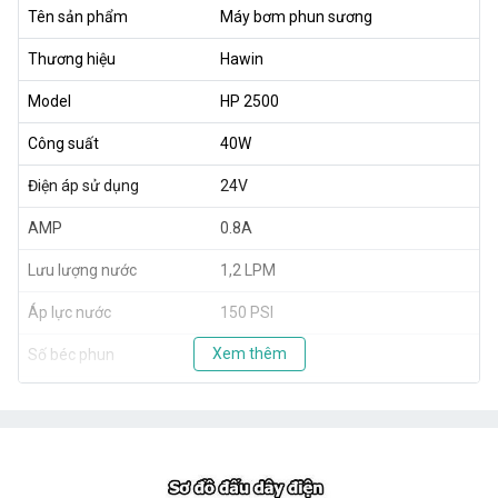
Tên sản phẩm
Máy bơm phun sương
Thương hiệu
Hawin
Model
HP 2500
Công suất
40W
Điện áp sử dụng
24V
AMP
0.8A
Lưu lượng nước
1,2 LPM
Áp lực nước
150 PSI
Xem thêm
Số béc phun
5 - 25 béc
Trọng lượng
1,8 kg
Xuất xứ
Taiwan