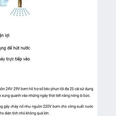
uồn 24V-29V bơm hỗ trợ số béc phun tối đa 25 cái sử dụng
âm xung quanh vào những ngày thời tiết nắng nóng ôi bức .
úng gây cháy nổ như nguồn 220V bơm cho công suất nước
ho diện tích nhỏ không quá lớn .