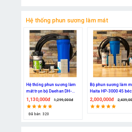
Hệ thống phun sương làm mát
ng làm
Bộ phun sương làm mát
Bộ phun sương làm m
 DH-
Haita HP-3000 45 béc ( 50M
Haita HP-3000 40 béc
dây )
dây )
2,000,000đ
1,920,000đ
,000đ
2,439,000đ
2,149,0