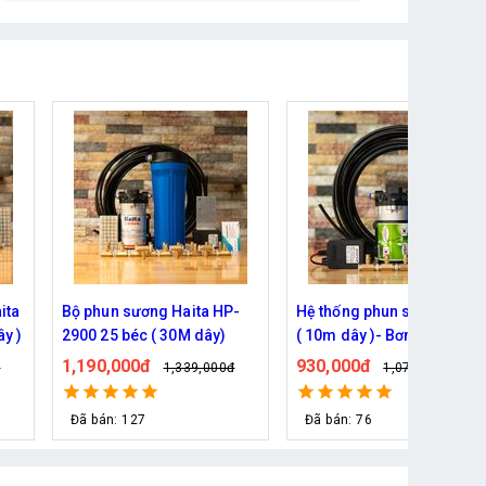
-
Hệ thống phun sương 5 béc
Bộ phun sương Hawin HP-
( 10m dây )- Bơm Hàn Quốc
2500 5 béc (10M dây)
6017 trọn bộ
930,000đ
890,000đ
đ
1,079,000đ
1,019,000đ
Đã bán: 76
Đã bán: 135