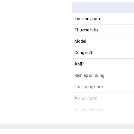
Tên sản phẩm
Thương hiệu
Model
Công suất
AMP
Điện áp sử dụng
Lưu lượng bơm
Áp lực nước
Số béc tối thiểu
Số béc tối đa
Trọng lượng