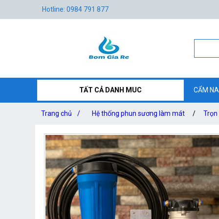
Hotline: 0984 791 877
TẤT CẢ DANH MUC
CẨM NA
Trang chủ
/
Hệ thống phun sương làm mát
/
Trọn