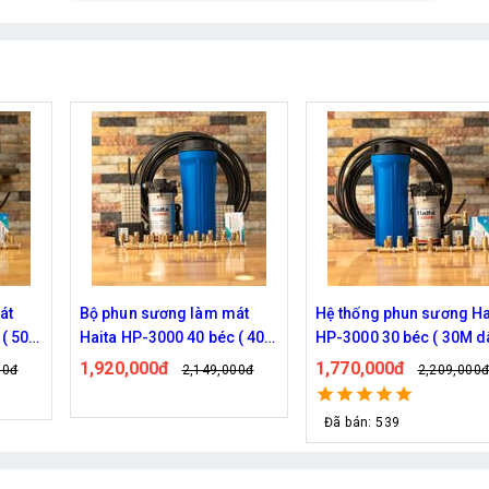
át
Hệ thống phun sương Haita
Bộ phun sương Haita HP
 ( 40M
HP-3000 30 béc ( 30M dây )
2900 25 béc ( 30M dây)
1,770,000đ
1,190,000đ
00đ
2,209,000đ
1,339,000
Đã bán: 539
Đã bán: 127