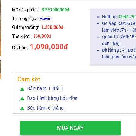
Mã sản phẩm:
SP910000004
Hotline:
0984 79
Thương hiệu:
Hawin
Gò Vấp: 50/56 Lê
Giá thị trường:
1,250,000đ
làm việc :7h - 19
Tiết kiệm:
160,000đ
Quận 11: 269/18 
đến 18h)
1,090,000đ
Giá bán:
Đà Nẵng : 41 Đoà
thời gian làm việ
Cam kết
Bảo hành 1 đổi 1
warning
Bảo hành bằng hóa đơn
warning
Bảo hành 6 tháng
warning
MUA NGAY