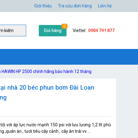
Giới thiệu
Tra cứu đơn hàng
Liên hệ
0
Giỏ hàng
Viettel :
0984 791 877
̀m kiếm
oan HAWIN HP 2500 chính hãng bảo hành 12 tháng
 tại nhà 20 béc phun bơm Đài Loan
áng
i với áp lực nước mạnh 150 psi với lưu lương 1,2 lít phù
,quán ăn , tưới tiêu cây cảnh , cây ăn trái vv....