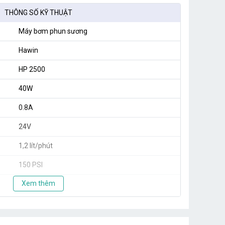
THÔNG SỐ KỸ THUẬT
Máy bơm phun sương
Hawin
HP 2500
40W
0.8A
24V
1,2 lít/phút
150 PSI
Xem thêm
5
25
1,8 kg