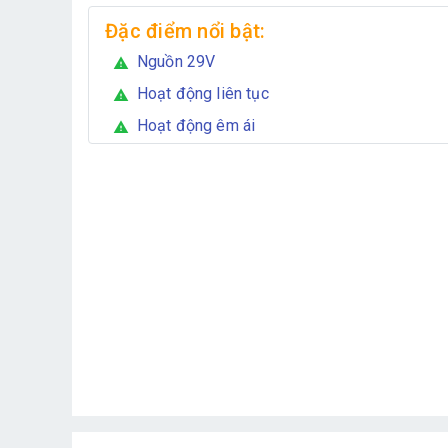
Đặc điểm nổi bật:
Nguồn 29V
warning
Hoạt động liên tục
warning
Hoạt động êm ái
warning