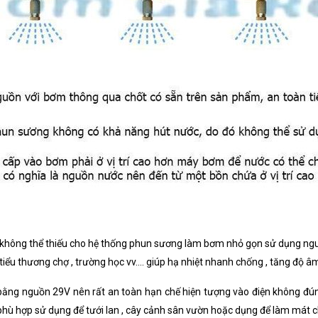
ị không thể thiếu cho hệ thống phun sương làm bơm nhỏ gọn sử dụng ng
tiểu thương chợ , trường học vv.... giúp hạ nhiệt nhanh chống , tăng độ 
ng nguồn 29V nên rất an toàn hạn chế hiện tượng vào điện không đ
rất phù hợp sử dụng để tưới lan , cây cảnh sân vườn hoặc dụng để làm mát c