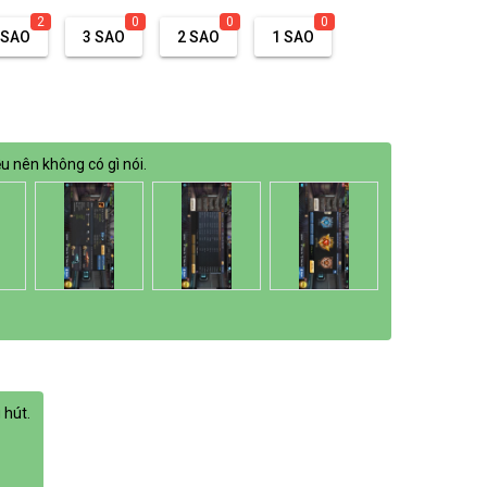
2
0
0
0
 SAO
3 SAO
2 SAO
1 SAO
 nên không có gì nói.
 hút.