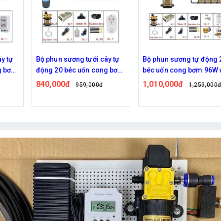
y tự
Bộ phun sương tưới cây tự
Bộ phun sương tự động 
g bơm
động 20 béc uốn cong bơm
béc uốn cong bơm 96W w
đôi 96w điều khiển bằng
van từ ren 21 ra 12mm
840,000đ
1,010,000đ
959,000đ
1,259,000
wifi