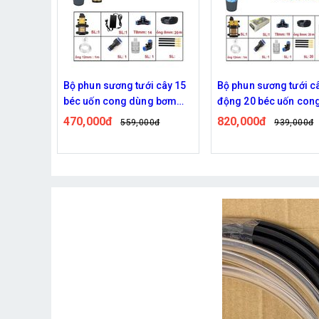
 cây 10
Bộ phun sương tưới cây 15
Bộ phun sương tưới câ
g bơm
béc uốn cong dùng bơm
động 20 béc uốn con
60w
đôi 96w time
470,000đ
820,000đ
0đ
559,000đ
939,000đ