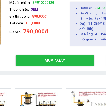
Mã sản phẩm:
SP910000420
Hotline:
0984 79
Thương hiệu:
OEM
Gò Vấp: 50/56 Lê
Giá thị trường:
890,000đ
làm việc :7h - 19
Tiết kiệm:
100,000đ
Quận 11: 269/18 
đến 18h)
790,000đ
Giá bán:
Đà Nẵng : 41 Đoà
thời gian làm việ
MUA NGAY