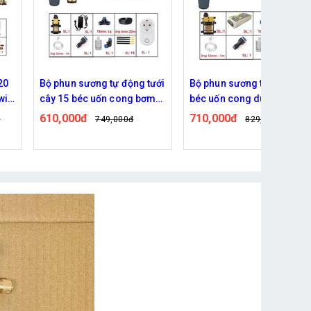
20
Bộ phun sương tự động tưới
Bộ phun sương tưới cây 20
ifi
cây 15 béc uốn cong bơm
béc uốn cong dùng bơm
60w kết nối wifi
đôi 96w
610,000đ
710,000đ
đ
749,000đ
829,000đ