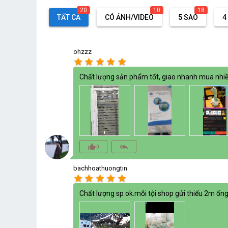
20
10
18
TẤT CẢ
CÓ ẢNH/VIDEO
5 SAO
4
ohzzz
star
star
star
star
star
Chất lượng sản phẩm tốt, giao nhanh mua nhiều
thumb_up_alt
reply_all
0
bachhoathuongtin
star
star
star
star
star
Chất lượng sp ok.mỗi tội shop gửi thiếu 2m ống