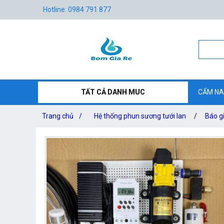
Hotline: 0984 791 877
TẤT CẢ DANH MUC
CẨM NA
Trang chủ
/
Hệ thống phun sương tưới lan
/
Báo gi