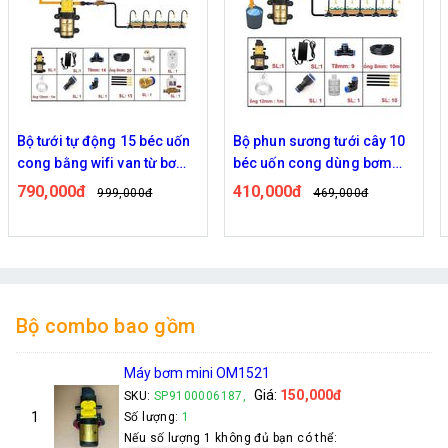
Bộ tưới tự động 15 béc uốn
Bộ phun sương tưới cây 10
cong bằng wifi van từ bơm
béc uốn cong dùng bơm
60w
60w
790,000đ
410,000đ
999,000đ
469,000đ
Bộ combo bao gồm
Máy bơm mini OM1521
Giá:
150,000đ
SKU:
SP9100006187,
1
Số lượng:
1
Nếu số lượng 1 không đủ bạn có thể: