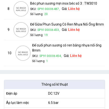
Béc phun sương mịn inox béc số 3 : TW3010
8
Giá:
Liên hệ
SKU:
SP9100006487,
Số lượng:
20
Đế Giữa Phun Sương Có Ren Nhựa Nối Ống 8mm
9
Giá:
Liên hệ
SKU:
SP9100006453,
Số lượng:
19
Đế cuối phun sương có ren bằng nhựa nối ống
8mm
10
Giá:
Liên hệ
SKU:
SP9100006454,
Số lượng:
1
Thông số kĩ thuật
Điện áp
DC 12V
Áp lực làm việc
6.5 bar