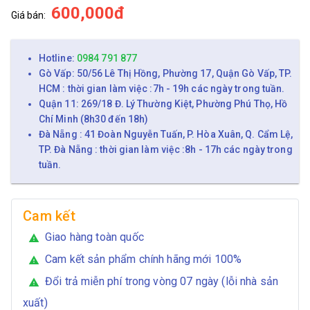
600,000đ
Giá bán:
Hotline:
0984 791 877
Gò Vấp: 50/56 Lê Thị Hồng, Phường 17, Quận Gò Vấp, TP.
HCM : thời gian làm việc :7h - 19h các ngày trong tuần.
Quận 11: 269/18 Đ. Lý Thường Kiệt, Phường Phú Thọ, Hồ
Chí Minh (8h30 đến 18h)
Đà Nẵng : 41 Đoàn Nguyễn Tuấn, P. Hòa Xuân, Q. Cẩm Lệ,
TP. Đà Nẵng : thời gian làm việc :8h - 17h các ngày trong
tuần.
Cam kết
Giao hàng toàn quốc
warning
Cam kết sản phẩm chính hãng mới 100%
warning
Đổi trả miễn phí trong vòng 07 ngày (lỗi nhà sản
warning
xuất)