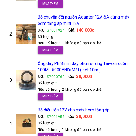
MUA THÊM
Bộ chuyển đổi nguồn Adapter 12V-5A dùng máy
bơm tăng áp mini 12V
Giá:
140,000đ
SKU:
SP001924,
2
Số lượng:
1
Nếu số lượng 1 không đủ bạn có thể:
MUA THÊM
Ống dây PE 8mm dây phun sương Taiwan cuộn
100M - 5000VNĐ/Mét ( sét 10m )
Giá:
30,000đ
SKU:
SP000762,
3
Số lượng:
2
Nếu số lượng 2 không đủ bạn có thể:
MUA THÊM
Bộ điều tốc 12V cho máy bơm tăng áp
Giá:
30,000đ
SKU:
SP001957,
4
Số lượng:
1
Nếu số lượng 1 không đủ bạn có thể: