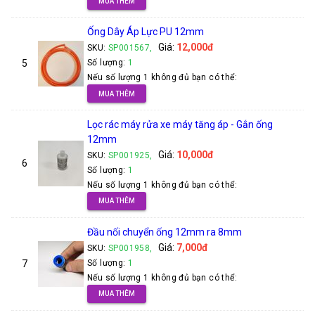
MUA THÊM
Ống Dây Áp Lực PU 12mm
Giá:
12,000đ
SKU:
SP001567,
5
Số lượng:
1
Nếu số lượng 1 không đủ bạn có thể:
MUA THÊM
Lọc rác máy rửa xe máy tăng áp - Gắn ống
12mm
Giá:
10,000đ
SKU:
SP001925,
6
Số lượng:
1
Nếu số lượng 1 không đủ bạn có thể:
MUA THÊM
Đầu nối chuyển ống 12mm ra 8mm
Giá:
7,000đ
SKU:
SP001958,
7
Số lượng:
1
Nếu số lượng 1 không đủ bạn có thể:
MUA THÊM