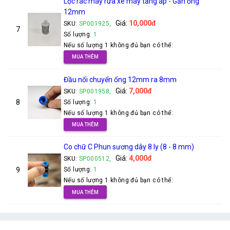
Lọc rác máy rửa xe máy tăng áp - Gắn ống
12mm
Giá:
10,000đ
SKU:
SP001925,
7
Số lượng:
1
Nếu số lượng 1 không đủ bạn có thể:
MUA THÊM
Đầu nối chuyển ống 12mm ra 8mm
Giá:
7,000đ
SKU:
SP001958,
8
Số lượng:
1
Nếu số lượng 1 không đủ bạn có thể:
MUA THÊM
Co chữ C Phun sương dây 8 ly (8 - 8 mm)
Giá:
4,000đ
SKU:
SP000512,
9
Số lượng:
1
Nếu số lượng 1 không đủ bạn có thể:
MUA THÊM