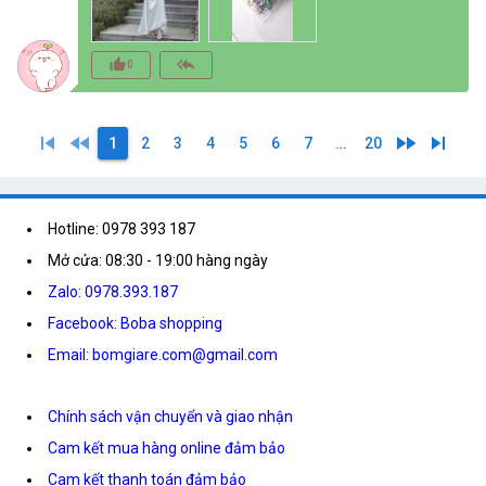
thumb_up_alt
reply_all
0
skip_previous
fast_rewind
fast_forward
skip_next
1
2
3
4
5
6
7
…
20
Hotline: 0978 393 187
Mở cửa: 08:30 - 19:00 hàng ngày
Zalo: 0978.393.187
Facebook: Boba shopping
Email: bomgiare.com@gmail.com
Chính sách vận chuyển và giao nhận
Cam kết mua hàng online đảm bảo
Cam kết thanh toán đảm bảo