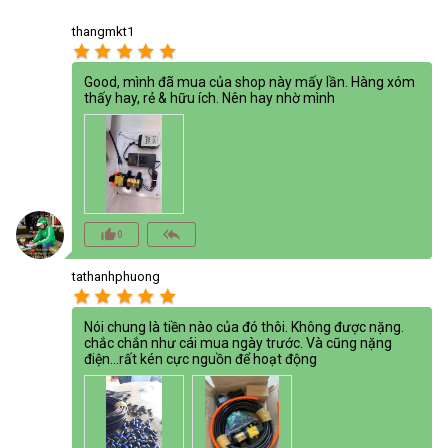
thangmkt1
star
star
star
star
star
Good, mình đã mua của shop này mấy lần. Hàng xóm
thấy hay, rẻ & hữu ích. Nên hay nhờ mình
thumb_up_alt
reply_all
0
tathanhphuong
star
star
star
star
star
Nói chung là tiền nào của đó thôi. Không được nặng.
chắc chắn như cái mua ngày trước. Và cũng nặng
điện...rất kén cực nguồn để hoạt động