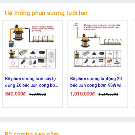
Hệ thống phun sương tưới lan
Bộ phun sương tưới cây tự
Bộ phun sương tự động 20
động 20 béc uốn cong bơm
béc uốn cong bơm 96W wifi
đôi 96w điều khiển bằng
van từ ren 21 ra 12mm
840,000đ
1,010,000đ
959,000đ
1,259,000đ
wifi
Bộ combo bao gồm