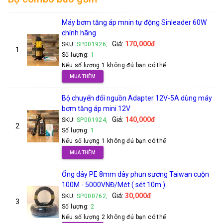
Máy bơm tăng áp mnin tự động Sinleader 60W
chính hãng
Giá:
170,000đ
SKU:
SP001926,
1
Số lượng:
1
Nếu số lượng 1 không đủ bạn có thể:
MUA THÊM
Bộ chuyển đổi nguồn Adapter 12V-5A dùng máy
bơm tăng áp mini 12V
Giá:
140,000đ
SKU:
SP001924,
2
Số lượng:
1
Nếu số lượng 1 không đủ bạn có thể:
MUA THÊM
Ống dây PE 8mm dây phun sương Taiwan cuộn
100M - 5000VNĐ/Mét ( sét 10m )
Giá:
30,000đ
SKU:
SP000762,
3
Số lượng:
2
Nếu số lượng 2 không đủ bạn có thể: