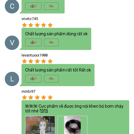
C
thumb_up_alt
reply_all
0
vnvito745
star
star
star
star
star
Chất lượng sản phẩm:dùng rất ok
V
thumb_up_alt
reply_all
0
levantuxxx1988
star
star
star
star
star
Chất lượng sản phẩm:rất tốt Rất ok
L
thumb_up_alt
reply_all
0
minbi97
star
star
star
star
star
🌺🌺🌺 Cực phẩm về được ông nội khen bộ bơm chậy
tốt nhé 🥰🥰