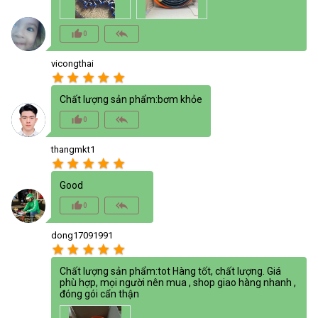
thumb_up_alt
reply_all
0
vicongthai
star
star
star
star
star
Chất lượng sản phẩm:bơm khỏe
thumb_up_alt
reply_all
0
thangmkt1
star
star
star
star
star
Good
thumb_up_alt
reply_all
0
dong17091991
star
star
star
star
star
Chất lượng sản phẩm:tot Hàng tốt, chất lượng. Giá
phù hợp, mọi người nên mua , shop giao hàng nhanh ,
đóng gói cẩn thận