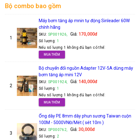
Bộ combo bao gồm
Máy bơm tăng áp mnin tự động Sinleader 60W
chính hãng
Giá:
170,000đ
SKU:
SP001926,
1
Số lượng:
1
Nếu số lượng 1 không đủ bạn có thể:
MUA THÊM
Bộ chuyển đổi nguồn Adapter 12V-5A dùng máy
bơm tăng áp mini 12V
Giá:
140,000đ
SKU:
SP001924,
2
Số lượng:
1
Nếu số lượng 1 không đủ bạn có thể:
MUA THÊM
Ống dây PE 8mm dây phun sương Taiwan cuộn
100M - 5000VNĐ/Mét ( sét 10m )
Giá:
30,000đ
SKU:
SP000762,
3
Số lượng:
2