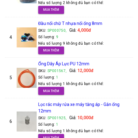
Nếu số lượng 2 không đủ bạn có thể:
MUA THÊM
Đầu nối chữ T nhựa nối ống 8mm
Giá:
4,000đ
SKU:
SP000750,
4
Số lượng:
9
Nếu số lượng 9 không đủ bạn có thể:
MUA THÊM
Ống Dây Áp Lực PU 12mm
Giá:
12,000đ
SKU:
SP001567,
5
Số lượng:
1
Nếu số lượng 1 không đủ bạn có thể:
MUA THÊM
Lọc rác máy rửa xe máy tăng áp - Gắn ống
12mm
Giá:
10,000đ
SKU:
SP001925,
6
Số lượng:
1
Nếu số lượng 1 không đủ bạn có thể:
MUA THÊM