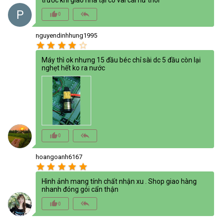
trước khi giao nha tại có vài cái hư thôi
P
thumb_up_alt
reply_all
0
nguyendinhhung1995
star
star
star
star
star_border
Máy thì ok nhưng 15 đầu béc chỉ sài dc 5 đầu còn lại
nghẹt hết ko ra nước
thumb_up_alt
reply_all
0
hoangoanh6167
star
star
star
star
star
Hình ảnh mang tính chất nhận xu . Shop giao hàng
nhanh đóng gói cẩn thận
thumb_up_alt
reply_all
0