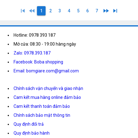
skip_previous
fast_rewind
fast_forward
skip_next
1
2
3
4
5
6
7
Hotline: 0978 393 187
Mở cửa: 08:30 - 19:00 hàng ngày
Zalo: 0978.393.187
Facebook: Boba shopping
Email: bomgiare.com@gmail.com
Chính sách vận chuyển và giao nhận
Cam kết mua hàng online đảm bảo
Cam kết thanh toán đảm bảo
Chính sách bảo mật thông tin
Quy định đổi trả
Quy định bảo hành