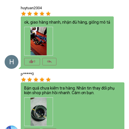
huytuan2004
star
star
star
star
star
ok, giao hàng nhanh, nhận đủ hàng, giống mô tả
H
thumb_up_alt
reply_all
0
p*****0
star
star
star
star
star
Bận quá chưa kiểm tra hàng. Nhắn tin thay đổi phụ
kiện shop phản hồi nhanh. Cám ơn bạn.