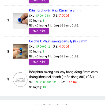
Đầu nối chuyển ống 12mm ra 8mm
Giá:
7,000đ
SKU:
SP001958,
7
Số lượng:
1
Nếu số lượng 1 không đủ bạn có thể:
MUA THÊM
Co chữ C Phun sương dây 8 ly (8 - 8 mm)
Giá:
4,000đ
SKU:
SP000512,
8
Số lượng:
1
Nếu số lượng 1 không đủ bạn có thể:
MUA THÊM
Béc phun sương tưới cây bằng đồng 8mm cắm
thẳng khớp nối nhanh ( thân đồng dài ) (CÁI)
9
Giá:
Liên hệ
SKU:
SP9100006341,
Số lượng:
10