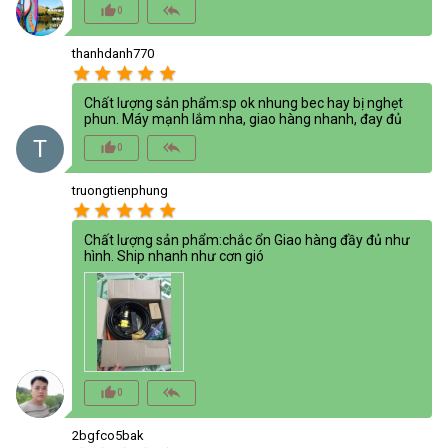
thumb_up_alt
reply_all
0
thanhdanh770
star
star
star
star
star
Chất lượng sản phẩm:sp ok nhung bec hay bị nghẹt
phun. Máy mạnh lắm nha, giao hàng nhanh, đay đủ
T
thumb_up_alt
reply_all
0
truongtienphung
star
star
star
star
star
Chất lượng sản phẩm:chắc ổn Giao hàng đầy đủ như
hình. Ship nhanh như cơn gió
thumb_up_alt
reply_all
0
2bgfco5bak