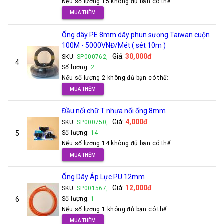
Nếu số lượng 15 không đủ bạn có thể:
MUA THÊM
Ống dây PE 8mm dây phun sương Taiwan cuộn
100M - 5000VNĐ/Mét ( sét 10m )
Giá:
30,000đ
SKU:
SP000762,
4
Số lượng:
2
Nếu số lượng 2 không đủ bạn có thể:
MUA THÊM
Đầu nối chữ T nhựa nối ống 8mm
Giá:
4,000đ
SKU:
SP000750,
5
Số lượng:
14
Nếu số lượng 14 không đủ bạn có thể:
MUA THÊM
Ống Dây Áp Lực PU 12mm
Giá:
12,000đ
SKU:
SP001567,
6
Số lượng:
1
Nếu số lượng 1 không đủ bạn có thể:
MUA THÊM