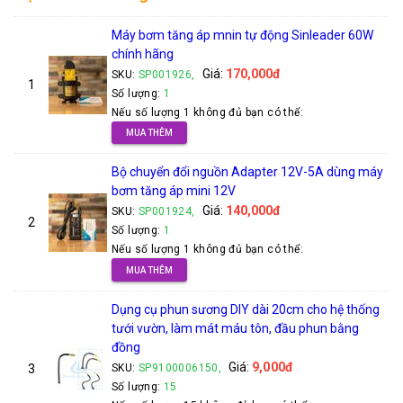
Máy bơm tăng áp mnin tự động Sinleader 60W
chính hãng
Giá:
170,000đ
SKU:
SP001926,
1
Số lượng:
1
Nếu số lượng 1 không đủ bạn có thể:
MUA THÊM
Bộ chuyển đổi nguồn Adapter 12V-5A dùng máy
bơm tăng áp mini 12V
Giá:
140,000đ
SKU:
SP001924,
2
Số lượng:
1
Nếu số lượng 1 không đủ bạn có thể:
MUA THÊM
Dụng cụ phun sương DIY dài 20cm cho hệ thống
tưới vườn, làm mát máu tôn, đầu phun bằng
đồng
Giá:
9,000đ
3
SKU:
SP9100006150,
Số lượng:
15