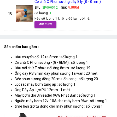
Co chữ C Phun sương dây 8 ly (8 - 8 mm)
Giá:
4,000đ
SKU:
SP000512,
10
Số lượng:
1
Nếu số lượng 1 không đủ bạn có thể:
MUA THÊM
Sản phẩm bao gồm :
Đầu chuyển đổi 12 ra 8mm : số lượng 1
Co chữ C Phun sương - (8 - 8MM) : số lượng 1
Đầu nối chữ T nhựa nối ống 8mm : số lượng 19
Ống dây PS 8mm dây phun sương Taiwan : 20 mét
Béc phun sương đồng 20cm uốn cong : số lượng 20
Lọc rác máy bơm tăng áp : số lượng 1
Ống Dây Áp Lực PU 12mm : 1 mét
Máy bơm đôi Sinleader 96W Nhật Bản : số lượng 1
Nguồn máy bơm 12v-10A cho máy bơm 96w : số lượng 1
time hẹn giờ tự động cho máy phun sương : số lượng 1