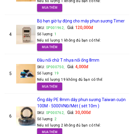
Nếu số lượng 1 không đủ bạn có thể:
MUA THÊM
Bộ hẹn giờ tự động cho máy phun sương Timer
Giá:
120,000đ
SKU:
SP001962,
4
Số lượng:
1
Nếu số lượng 1 không đủ bạn có thể:
MUA THÊM
Đầu nối chữ T nhựa nối ống 8mm
Giá:
4,000đ
SKU:
SP000750,
5
Số lượng:
19
Nếu số lượng 19 không đủ bạn có thể:
MUA THÊM
Ống dây PE 8mm dây phun sương Taiwan cuộn
100M - 5000VNĐ/Mét ( sét 10m )
Giá:
30,000đ
SKU:
SP000762,
6
Số lượng:
2
Nếu số lượng 2 không đủ bạn có thể:
MUA THÊM