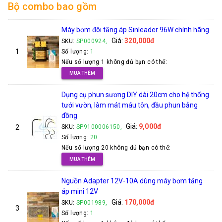
Bộ combo bao gồm
Máy bơm đôi tăng áp Sinleader 96W chính hãng
Giá:
320,000đ
SKU:
SP000924,
1
Số lượng:
1
Nếu số lượng 1 không đủ bạn có thể:
MUA THÊM
Dụng cụ phun sương DIY dài 20cm cho hệ thống
tưới vườn, làm mát máu tôn, đầu phun bằng
đồng
Giá:
9,000đ
2
SKU:
SP9100006150,
Số lượng:
20
Nếu số lượng 20 không đủ bạn có thể:
MUA THÊM
Nguồn Adapter 12V-10A dùng máy bơm tăng
áp mini 12V
Giá:
170,000đ
SKU:
SP001989,
3
Số lượng:
1