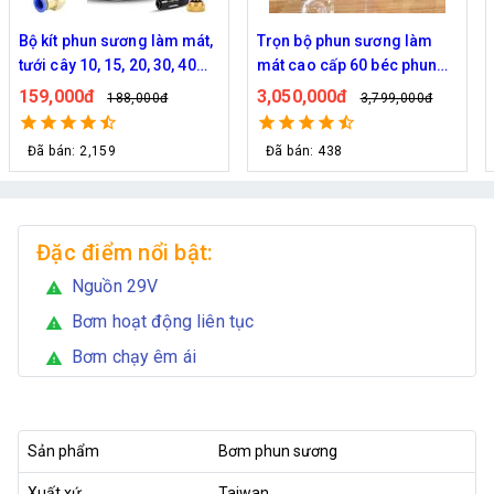
Trọn bộ phun sương làm
Bộ phun sương làm mát
mát cao cấp 60 béc phun
quán cafe cao cấp 70 đầu
bơm Hawin FOG-2703
phun
3,050,000đ
3,220,000đ
3,799,000đ
3,599,000đ
Đã bán: 438
Đã bán: 257
Đặc điểm nổi bật:
Nguồn 29V
warning
Bơm hoạt động liên tục
warning
Bơm chạy êm ái
warning
Sản phẩm
Bơm phun sương
Xuất xứ
Taiwan