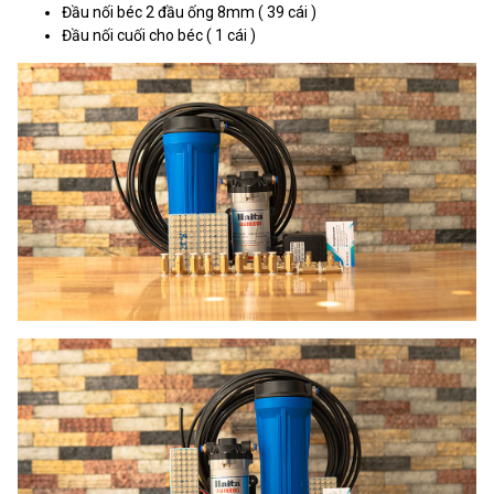
Đầu nối béc 2 đầu ống 8mm ( 39 cái )
Đầu nối cuối cho béc ( 1 cái )