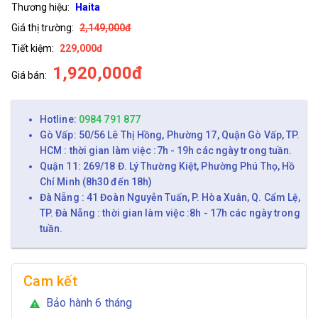
Thương hiệu:
Haita
Giá thị trường:
2,149,000đ
Tiết kiệm:
229,000đ
1,920,000đ
Giá bán:
Hotline:
0984 791 877
Gò Vấp: 50/56 Lê Thị Hồng, Phường 17, Quận Gò Vấp, TP.
HCM : thời gian làm việc :7h - 19h các ngày trong tuần.
Quận 11: 269/18 Đ. Lý Thường Kiệt, Phường Phú Thọ, Hồ
Chí Minh (8h30 đến 18h)
Đà Nẵng : 41 Đoàn Nguyễn Tuấn, P. Hòa Xuân, Q. Cẩm Lệ,
TP. Đà Nẵng : thời gian làm việc :8h - 17h các ngày trong
tuần.
Cam kết
Bảo hành 6 tháng
warning