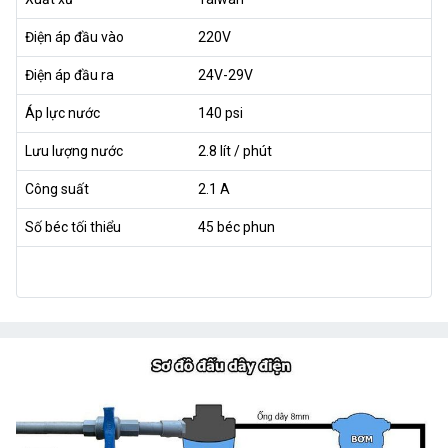
Điện áp đầu vào
220V
Điện áp đầu ra
24V-29V
Áp lực nước
140 psi
Lưu lượng nước
2.8 lít / phút
Công suất
2.1 A
Số béc tối thiểu
45 béc phun