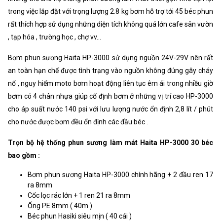
trong việc lắp đặt với trọng lượng 2.8 kg bơm hỗ trợ tới 45 béc phun
rất thích hợp sử dụng những diện tích không quá lớn cafe sân vườn
, tạp hóa , trường học , chợ vv...
Bơm phun sương Haita HP-3000 sử dụng nguồn 24V-29V nên rất
an toàn hạn chế được tình trạng vào nguồn không đúng gây cháy
nổ , nguy hiểm moto bơm hoạt động liên tục êm ái trong nhiều giờ
bơm có 4 chân nhựa giúp cố định bơm ở những vị trí cao HP-3000
cho áp suất nước 140 psi với lưu lượng nước ổn định 2,8 lít / phút
cho nước được bơm đều ổn định các đầu béc .
Trọn bộ hệ thống phun sương làm mát Haita HP-3000 30 béc
bao gồm :
Bơm phun sương Haita HP-3000 chính hãng + 2 đầu ren 17
ra 8mm
Cốc lọc rác lớn + 1 ren 21 ra 8mm
Ống PE 8mm ( 40m )
Béc phun Hasiki siêu mịn ( 40 cái )