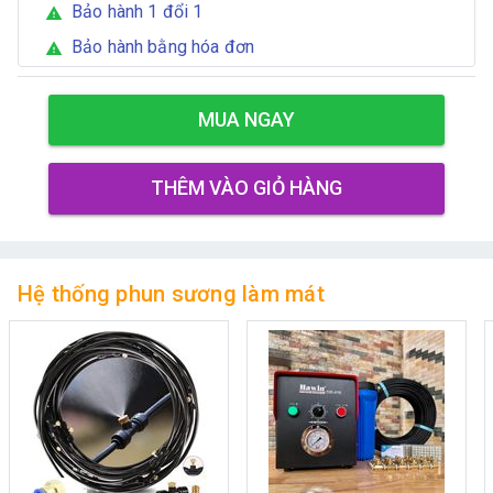
Bảo hành 1 đổi 1
warning
Bảo hành bằng hóa đơn
warning
MUA NGAY
THÊM VÀO GIỎ HÀNG
Hệ thống phun sương làm mát