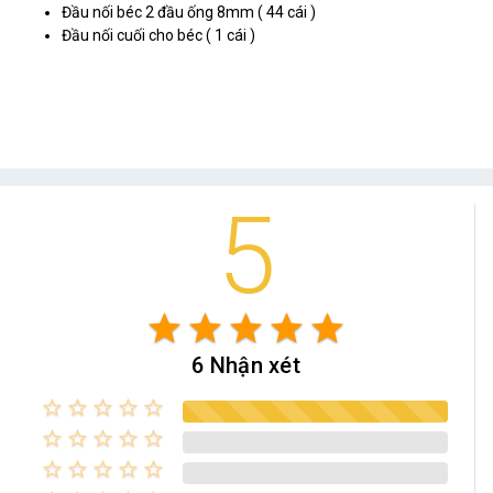
Đầu nối béc 2 đầu ống 8mm ( 44 cái )
Đầu nối cuối cho béc ( 1 cái )
5
star
star
star
star
star
6 Nhận xét
star_border
star_border
star_border
star_border
star_border
star_border
star_border
star_border
star_border
star_border
star_border
star_border
star_border
star_border
star_border