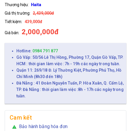
Thương hiệu:
Haita
Giá thị trường:
2,439,000đ
Tiết kiệm:
439,000đ
2,000,000đ
Giá bán:
Hotline:
0984 791 877
Gò Vấp: 50/56 Lê Thị Hồng, Phường 17, Quận Gò Vấp, TP.
HCM : thời gian làm việc :7h - 19h các ngày trong tuần.
Quận 11: 269/18 Đ. Lý Thường Kiệt, Phường Phú Thọ, Hồ
Chí Minh (8h30 đến 18h)
Đà Nẵng : 41 Đoàn Nguyễn Tuấn, P. Hòa Xuân, Q. Cẩm Lệ,
TP. Đà Nẵng : thời gian làm việc :8h - 17h các ngày trong
tuần.
Cam kết
Bảo hành bằng hóa đơn
warning