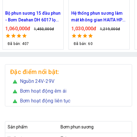
Bộ phun sương 15 đầu phun
Hệ thống phun sương làm
- Bơm Deahan DH 6017 lọc
mát không gian HAITA HP
rác 20M dây
2700 20 béc + 20M dây
1,060,000đ
1,030,000đ
1,450,000đ
1,219,000đ
Đã bán: 407
Đã bán: 60
Đặc điểm nổi bật:
Nguồn 24V-29V
warning
Bơm hoạt động êm ái
warning
Bơm hoạt động liên tục
warning
Sản phẩm
Bơm phun sương