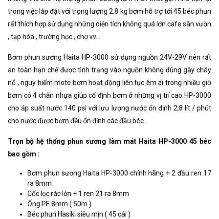
trong việc lắp đặt với trọng lượng 2.8 kg bơm hỗ trợ tới 45 béc phun
rất thích hợp sử dụng những diện tích không quá lớn cafe sân vườn
, tạp hóa , trường học , chợ vv...
Bơm phun sương Haita HP-3000 sử dụng nguồn 24V-29V nên rất
an toàn hạn chế được tình trạng vào nguồn không đúng gây cháy
nổ , nguy hiểm moto bơm hoạt động liên tục êm ái trong nhiều giờ
bơm có 4 chân nhựa giúp cố định bơm ở những vị trí cao HP-3000
cho áp suất nước 140 psi với lưu lượng nước ổn định 2,8 lít / phút
cho nước được bơm đều ổn định các đầu béc .
Trọn bộ hệ thống phun sương làm mát Haita HP-3000 45 béc
bao gồm :
Bơm phun sương Haita HP-3000 chính hãng + 2 đầu ren 17
ra 8mm
Cốc lọc rác lớn + 1 ren 21 ra 8mm
Ống PE 8mm ( 50m )
Béc phun Hasiki siêu mịn ( 45 cái )