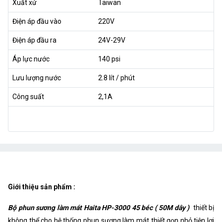
Xuất xứ
Taiwan
Điện áp đầu vào
220V
Điện áp đầu ra
24V-29V
Áp lực nước
140 psi
Lưu lượng nước
2.8 lít / phút
Công suất
2,1A
Giới thiệu sản phẩm :
Bộ phun sương làm mát Haita HP-3000 45 béc ( 50M dây )
thiết bị
không thể cho hệ thống phun sương làm mát thiết gọn nhỏ tiện lợi