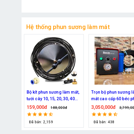
Hệ thống phun sương làm mát
làm mát,
Trọn bộ phun sương làm
Bộ phun sương làm m
30, 40
mát cao cấp 60 béc phun
quán cafe cao cấp 70
ng DN64
bơm Hawin FOG-2703
phun
3,050,000đ
3,220,000đ
0đ
3,799,000đ
3,599,0
Đã bán: 438
Đã bán: 257