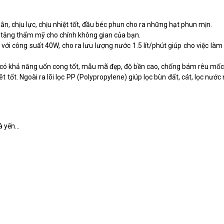
, chịu lực, chịu nhiệt tốt, đầu béc phun cho ra những hạt phun mịn.
m tăng thẩm mỹ cho chính không gian của bạn.
i công suất 40W, cho ra lưu lượng nước 1.5 lít/phút giúp cho việc là
có khả năng uốn cong tốt, mẫu mã đẹp, độ bền cao, chống bám rêu mốc
 tốt. Ngoài ra lõi lọc PP (Polypropylene) giúp lọc bùn đất, cát, lọc nước 
 yến...