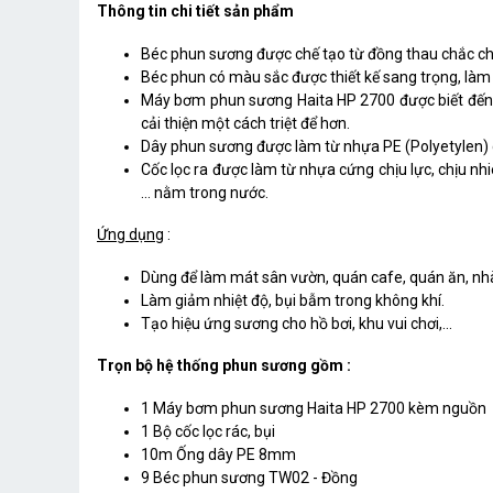
Thông tin chi tiết sản phẩm
Béc phun sương được chế tạo từ đồng thau chắc chắn
Béc phun có màu sắc được thiết kế sang trọng, là
Máy bơm phun sương Haita HP 2700 được biết đến vớ
cải thiện một cách triệt để hơn.
Dây phun sương được làm từ nhựa PE (Polyetylen) 
Cốc lọc ra được làm từ nhựa cứng chịu lực, chịu nhiêt
… nằm trong nước.
Ứng dụng
:
Dùng để làm mát sân vườn, quán cafe, quán ăn, nhà
Làm giảm nhiệt độ, bụi bẫm trong không khí.
Tạo hiệu ứng sương cho hồ bơi, khu vui chơi,...
Trọn bộ hệ thống phun sương gồm :
1 Máy bơm phun sương Haita HP 2700 kèm nguồn
1 Bộ cốc lọc rác, bụi
10m Ống dây PE 8mm
9 Béc phun sương TW02 - Đồng