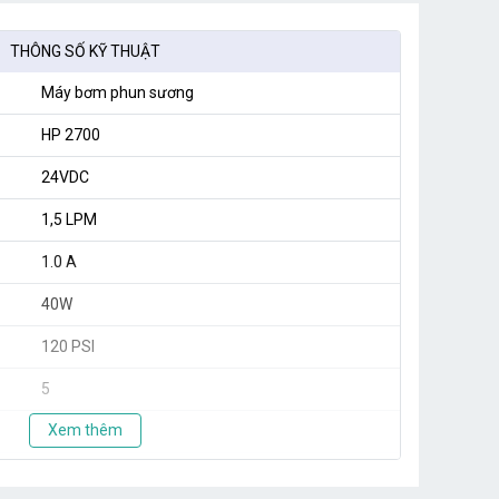
THÔNG SỐ KỸ THUẬT
Máy bơm phun sương
HP 2700
24VDC
1,5 LPM
1.0 A
40W
120 PSI
5
Xem thêm
20
Taiwan