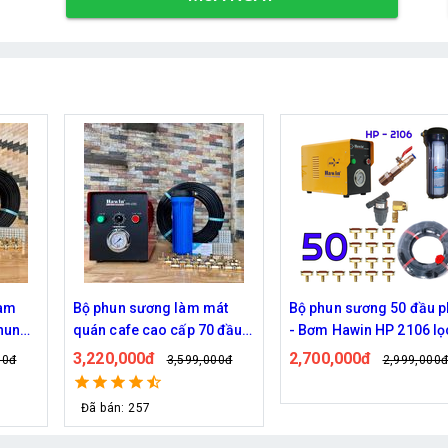
át
Bộ phun sương 50 đầu phun
Hệ thống phun sương l
 đầu
- Bơm Hawin HP 2106 lọc
mát trọn bộ Daehan DH-
rác 50M dây
6017 20 béc
2,700,000đ
1,130,000đ
00đ
2,999,000đ
1,299,000
Đã bán: 320