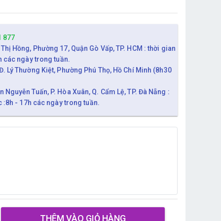
1 877
 Thị Hồng, Phường 17, Quận Gò Vấp, TP. HCM : thời gian
h các ngày trong tuần.
Đ. Lý Thường Kiệt, Phường Phú Thọ, Hồ Chí Minh (8h30
n Nguyễn Tuấn, P. Hòa Xuân, Q. Cẩm Lệ, TP. Đà Nẵng :
c :8h - 17h các ngày trong tuần.
THÊM VÀO GIỎ HÀNG