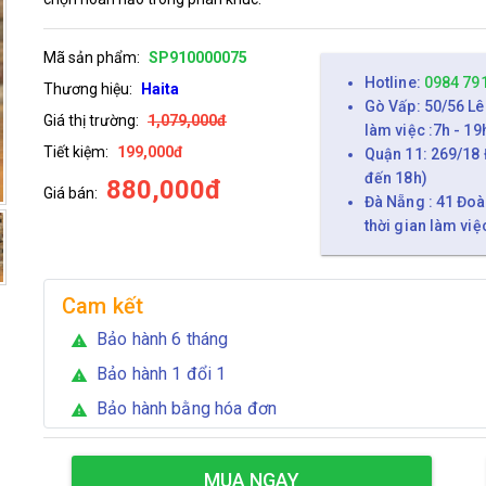
Mã sản phẩm:
SP910000075
Hotline:
0984 79
Thương hiệu:
Haita
Gò Vấp: 50/56 Lê
Giá thị trường:
1,079,000đ
làm việc :7h - 19
Tiết kiệm:
199,000đ
Quận 11: 269/18 
đến 18h)
880,000đ
Giá bán:
Đà Nẵng : 41 Đoà
thời gian làm việ
Cam kết
Bảo hành 6 tháng
warning
Bảo hành 1 đổi 1
warning
Bảo hành bằng hóa đơn
warning
MUA NGAY