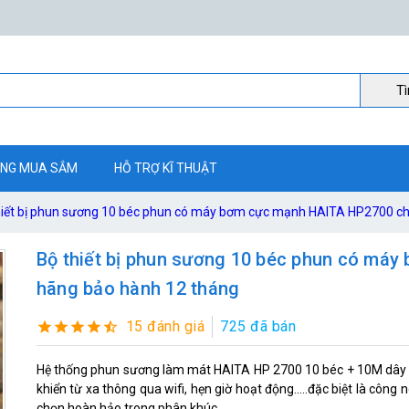
Ti
NG MUA SẮM
HỖ TRỢ KĨ THUẬT
hiết bị phun sương 10 béc phun có máy bơm cực mạnh HAITA HP2700 ch
Bộ thiết bị phun sương 10 béc phun có má
hãng bảo hành 12 tháng
15 đánh giá
725 đã bán
Hệ thống phun sương làm mát HAITA HP 2700 10 béc + 10M dây l
khiển từ xa thông qua wifi, hẹn giờ hoạt động.....đặc biệt là công
chọn hoàn hảo trong phân khúc.