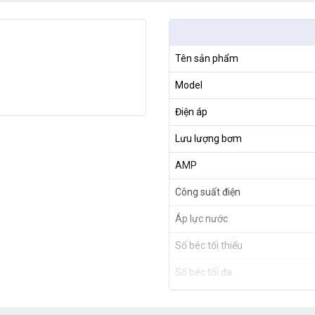
Tên sản phẩm
Model
Điện áp
Lưu lượng bơm
AMP
Công suất điện
Áp lực nước
Số béc tối thiểu
Số béc tối đa
Xuất xứ