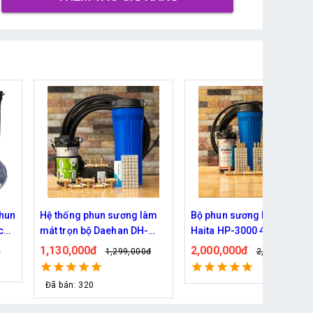
àm
Bộ phun sương làm mát
Bộ phun sương làm mát
Haita HP-3000 45 béc ( 50M
Haita HP-3000 40 béc ( 40
dây )
dây )
2,000,000đ
1,920,000đ
đ
2,439,000đ
2,149,000đ