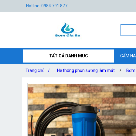
Hotline: 0984 791 877
TẤT CẢ DANH MUC
CẨM NA
Trang chủ
/
Hệ thống phun sương làm mát
/
Bơm 