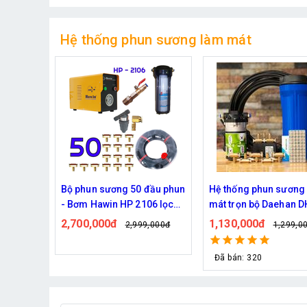
Hệ thống phun sương làm mát
đầu phun
Hệ thống phun sương làm
Bộ phun sương làm m
06 lọc
mát trọn bộ Daehan DH-
Haita HP-3000 45 béc
6017 20 béc
dây )
1,130,000đ
2,000,000đ
,000đ
1,299,000đ
2,439,0
Đã bán: 320