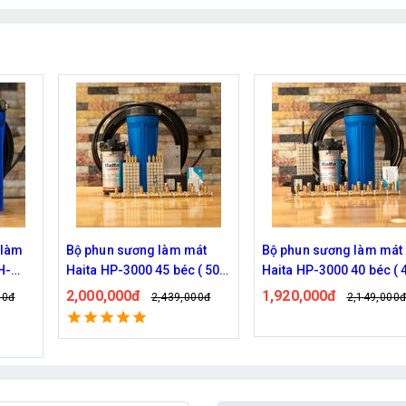
át
Bộ phun sương làm mát
Hệ thống phun sương Ha
 ( 50M
Haita HP-3000 40 béc ( 40M
HP-3000 30 béc ( 30M dâ
dây )
1,920,000đ
1,770,000đ
00đ
2,149,000đ
2,209,000
Đã bán: 539