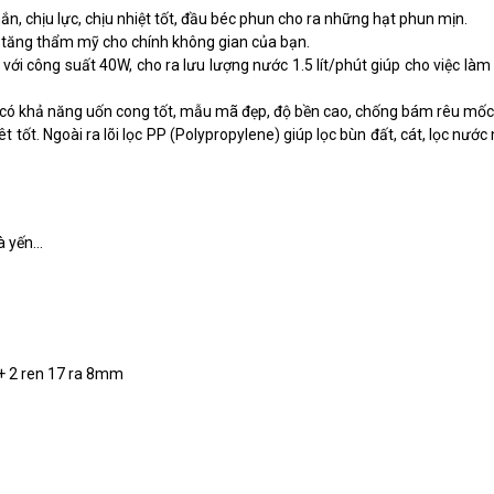
, chịu lực, chịu nhiệt tốt, đầu béc phun cho ra những hạt phun mịn.
m tăng thẩm mỹ cho chính không gian của bạn.
i công suất 40W, cho ra lưu lượng nước 1.5 lít/phút giúp cho việc là
có khả năng uốn cong tốt, mẫu mã đẹp, độ bền cao, chống bám rêu mốc
 tốt. Ngoài ra lõi lọc PP (Polypropylene) giúp lọc bùn đất, cát, lọc nước 
 yến...
+ 2 ren 17 ra 8mm