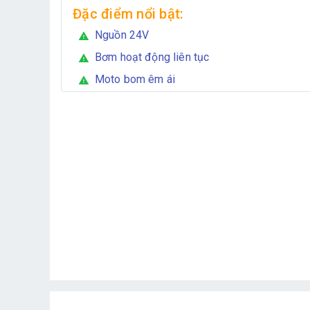
Đặc điểm nổi bật:
Nguồn 24V
warning
Bơm hoạt động liên tục
warning
Moto bom êm ái
warning