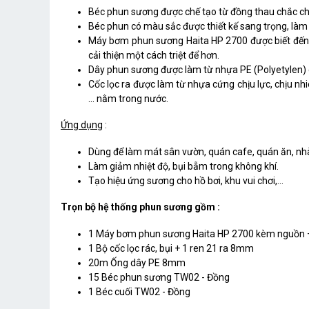
Béc phun sương được chế tạo từ đồng thau chắc chắn
Béc phun có màu sắc được thiết kế sang trọng, là
Máy bơm phun sương Haita HP 2700 được biết đến vớ
cải thiện một cách triệt để hơn.
Dây phun sương được làm từ nhựa PE (Polyetylen) 
Cốc lọc ra được làm từ nhựa cứng chịu lực, chịu nhiêt
… nằm trong nước.
Ứng dụng
:
Dùng để làm mát sân vườn, quán cafe, quán ăn, nhà
Làm giảm nhiệt độ, bụi bẫm trong không khí.
Tạo hiệu ứng sương cho hồ bơi, khu vui chơi,...
Trọn bộ hệ thống phun sương gồm :
1 Máy bơm phun sương Haita HP 2700 kèm nguồn 
1 Bộ cốc lọc rác, bụi + 1 ren 21 ra 8mm
20m Ống dây PE 8mm
15 Béc phun sương TW02 - Đồng
1 Béc cuối TW02 - Đồng