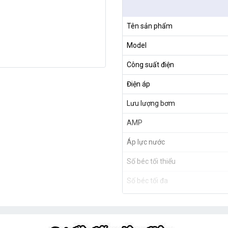
Tên sản phẩm
Model
Công suất điện
Điện áp
Lưu lượng bơm
AMP
Áp lực nước
Số béc tối thiểu
Số béc tối đa
Xuất xứ