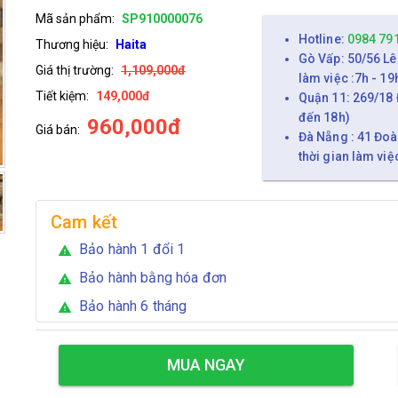
Mã sản phẩm:
SP910000076
Hotline:
0984 79
Thương hiệu:
Haita
Gò Vấp: 50/56 Lê
Giá thị trường:
1,109,000đ
làm việc :7h - 19
Tiết kiệm:
149,000đ
Quận 11: 269/18 
đến 18h)
960,000đ
Giá bán:
Đà Nẵng : 41 Đoà
thời gian làm việ
Cam kết
Bảo hành 1 đổi 1
warning
Bảo hành bằng hóa đơn
warning
Bảo hành 6 tháng
warning
MUA NGAY