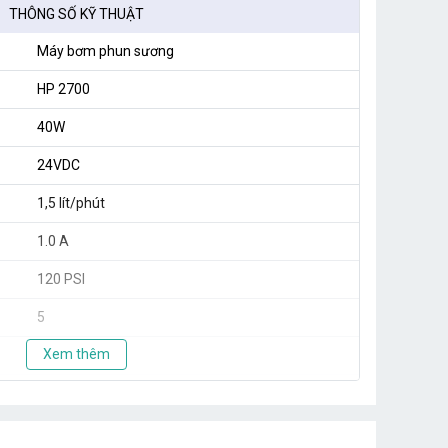
THÔNG SỐ KỸ THUẬT
Máy bơm phun sương
HP 2700
40W
24VDC
1,5 lít/phút
1.0 A
120 PSI
5
Xem thêm
20
Taiwan