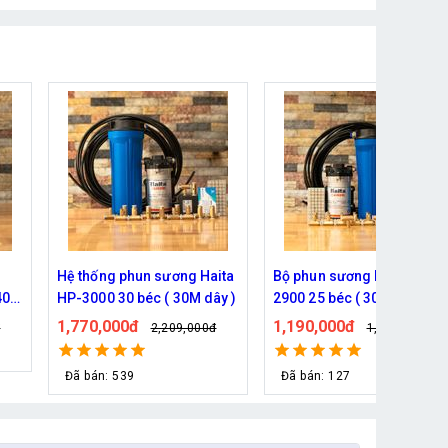
ita
Bộ phun sương Haita HP-
Hệ thống phun sương 5 bé
y )
2900 25 béc ( 30M dây)
( 10m dây )- Bơm Hàn Quố
6017 trọn bộ
1,190,000đ
930,000đ
đ
1,339,000đ
1,079,000đ
Đã bán: 127
Đã bán: 76