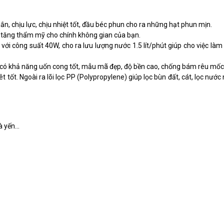
, chịu lực, chịu nhiệt tốt, đầu béc phun cho ra những hạt phun mịn.
m tăng thẩm mỹ cho chính không gian của bạn.
i công suất 40W, cho ra lưu lượng nước 1.5 lít/phút giúp cho việc là
có khả năng uốn cong tốt, mẫu mã đẹp, độ bền cao, chống bám rêu mốc
 tốt. Ngoài ra lõi lọc PP (Polypropylene) giúp lọc bùn đất, cát, lọc nước 
 yến...