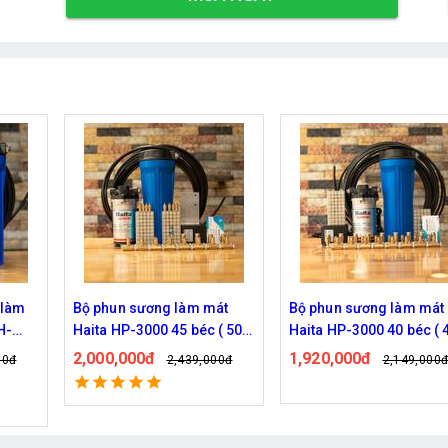
át
Bộ phun sương làm mát
Hệ thống phun sương Ha
 ( 50M
Haita HP-3000 40 béc ( 40M
HP-3000 30 béc ( 30M dâ
dây )
1,920,000đ
1,770,000đ
00đ
2,149,000đ
2,209,000
Đã bán: 539