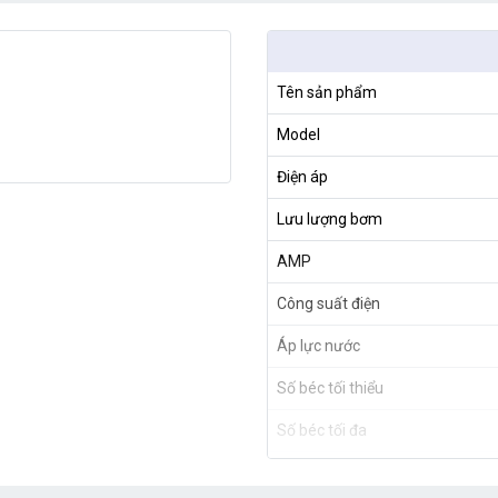
Tên sản phẩm
Model
Điện áp
Lưu lượng bơm
AMP
Công suất điện
Áp lực nước
Số béc tối thiểu
Số béc tối đa
Xuất xứ