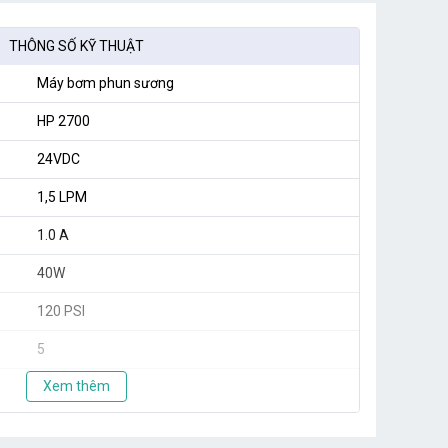
THÔNG SỐ KỸ THUẬT
Máy bơm phun sương
HP 2700
24VDC
1,5 LPM
1.0 A
40W
120 PSI
5
Xem thêm
20
Taiwan