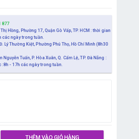
1 877
 Thị Hồng, Phường 17, Quận Gò Vấp, TP. HCM : thời gian
h các ngày trong tuần.
Đ. Lý Thường Kiệt, Phường Phú Thọ, Hồ Chí Minh (8h30
n Nguyễn Tuấn, P. Hòa Xuân, Q. Cẩm Lệ, TP. Đà Nẵng :
c :8h - 17h các ngày trong tuần.
THÊM VÀO GIỎ HÀNG