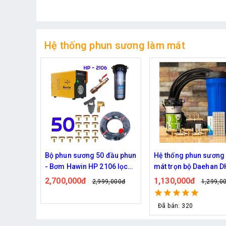
Hệ thống phun sương làm mát
đầu phun
Hệ thống phun sương làm
Bộ phun sương làm m
06 lọc
mát trọn bộ Daehan DH-
Haita HP-3000 45 béc
6017 20 béc
dây )
1,130,000đ
2,000,000đ
,000đ
1,299,000đ
2,439,0
Đã bán: 320