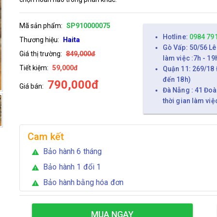
Mã sản phẩm:
SP910000075
Hotline:
0984 79
Thương hiệu:
Haita
Gò Vấp: 50/56 Lê
Giá thị trường:
849,000đ
làm việc :7h - 19
Tiết kiệm:
59,000đ
Quận 11: 269/18 
đến 18h)
790,000đ
Giá bán:
Đà Nẵng : 41 Đoà
thời gian làm việ
Cam kết
Bảo hành 6 tháng
warning
Bảo hành 1 đổi 1
warning
Bảo hành bằng hóa đơn
warning
MUA NGAY