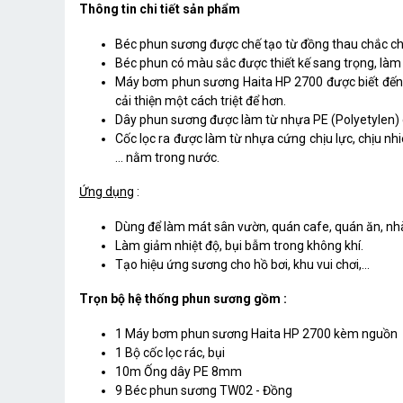
Thông tin chi tiết sản phẩm
Béc phun sương được chế tạo từ đồng thau chắc chắn
Béc phun có màu sắc được thiết kế sang trọng, là
Máy bơm phun sương Haita HP 2700 được biết đến vớ
cải thiện một cách triệt để hơn.
Dây phun sương được làm từ nhựa PE (Polyetylen) 
Cốc lọc ra được làm từ nhựa cứng chịu lực, chịu nhiêt
… nằm trong nước.
Ứng dụng
:
Dùng để làm mát sân vườn, quán cafe, quán ăn, nhà
Làm giảm nhiệt độ, bụi bẫm trong không khí.
Tạo hiệu ứng sương cho hồ bơi, khu vui chơi,...
Trọn bộ hệ thống phun sương gồm :
1 Máy bơm phun sương Haita HP 2700 kèm nguồn
1 Bộ cốc lọc rác, bụi
10m Ống dây PE 8mm
9 Béc phun sương TW02 - Đồng