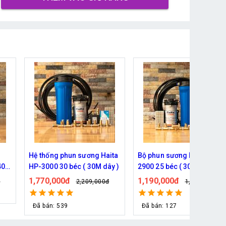
ita
Bộ phun sương Haita HP-
Hệ thống phun sương 5 bé
y )
2900 25 béc ( 30M dây)
( 10m dây )- Bơm Hàn Quố
6017 trọn bộ
1,190,000đ
930,000đ
đ
1,339,000đ
1,079,000đ
Đã bán: 127
Đã bán: 76