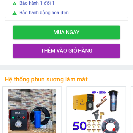
Bảo hành 1 đổi 1
warning
Bảo hành bằng hóa đơn
warning
MUA NGAY
THÊM VÀO GIỎ HÀNG
Hệ thống phun sương làm mát