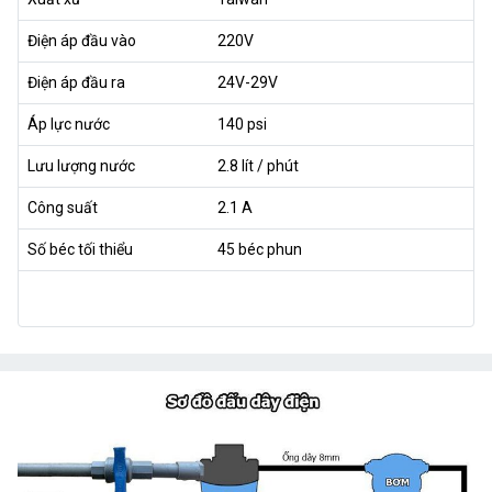
Điện áp đầu vào
220V
Điện áp đầu ra
24V-29V
Áp lực nước
140 psi
Lưu lượng nước
2.8 lít / phút
Công suất
2.1 A
Số béc tối thiểu
45 béc phun