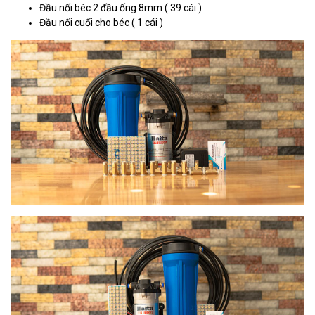
Đầu nối béc 2 đầu ống 8mm ( 39 cái )
Đầu nối cuối cho béc ( 1 cái )