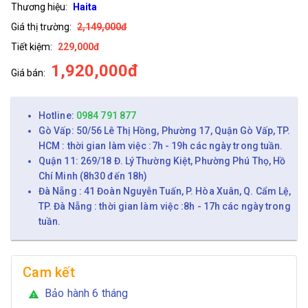
Thương hiệu:
Haita
Giá thị trường:
2,149,000đ
Tiết kiệm:
229,000đ
1,920,000đ
Giá bán:
Hotline:
0984 791 877
Gò Vấp: 50/56 Lê Thị Hồng, Phường 17, Quận Gò Vấp, TP.
HCM : thời gian làm việc :7h - 19h các ngày trong tuần.
Quận 11: 269/18 Đ. Lý Thường Kiệt, Phường Phú Thọ, Hồ
Chí Minh (8h30 đến 18h)
Đà Nẵng : 41 Đoàn Nguyễn Tuấn, P. Hòa Xuân, Q. Cẩm Lệ,
TP. Đà Nẵng : thời gian làm việc :8h - 17h các ngày trong
tuần.
Cam kết
Bảo hành 6 tháng
warning