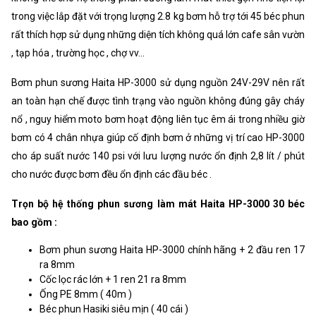
trong việc lắp đặt với trọng lượng 2.8 kg bơm hỗ trợ tới 45 béc phun
rất thích hợp sử dụng những diện tích không quá lớn cafe sân vườn
, tạp hóa , trường học , chợ vv...
Bơm phun sương Haita HP-3000 sử dụng nguồn 24V-29V nên rất
an toàn hạn chế được tình trạng vào nguồn không đúng gây cháy
nổ , nguy hiểm moto bơm hoạt động liên tục êm ái trong nhiều giờ
bơm có 4 chân nhựa giúp cố định bơm ở những vị trí cao HP-3000
cho áp suất nước 140 psi với lưu lượng nước ổn định 2,8 lít / phút
cho nước được bơm đều ổn định các đầu béc .
Trọn bộ hệ thống phun sương làm mát Haita HP-3000 30 béc
bao gồm :
Bơm phun sương Haita HP-3000 chính hãng + 2 đầu ren 17
ra 8mm
Cốc lọc rác lớn + 1 ren 21 ra 8mm
Ống PE 8mm ( 40m )
Béc phun Hasiki siêu mịn ( 40 cái )