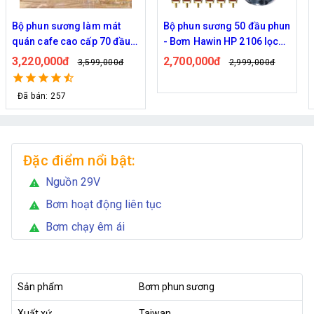
Bộ phun sương làm mát
Bộ phun sương 50 đầu phun
quán cafe cao cấp 70 đầu
- Bơm Hawin HP 2106 lọc
phun
rác 50M dây
3,220,000đ
2,700,000đ
3,599,000đ
2,999,000đ
Đã bán: 257
Đặc điểm nổi bật:
Nguồn 29V
warning
Bơm hoạt động liên tục
warning
Bơm chạy êm ái
warning
Sản phẩm
Bơm phun sương
Xuất xứ
Taiwan