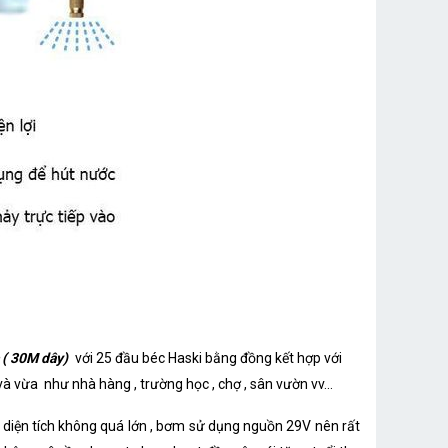
 ( 30M dây)
với 25 đầu béc Haski bằng đồng kết hợp với
vừa như nhà hàng , trường học , chợ , sân vườn vv...
 diện tích không quá lớn , bơm sử dụng nguồn 29V nên rất