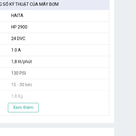
 SỐ KỸ THUẬT CỦA MÁY BƠM
HAITA
HP 2900
24 DVC
1.0 A
1,8 lít/phút
130 PSI
15 - 30 béc
1,8 Kg
Xem thêm
TAIWAN