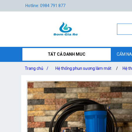
Hotline: 0984 791 877
TẤT CẢ DANH MUC
CẨM NA
Trang chủ
/
Hệ thống phun sương làm mát
/
Hệ t