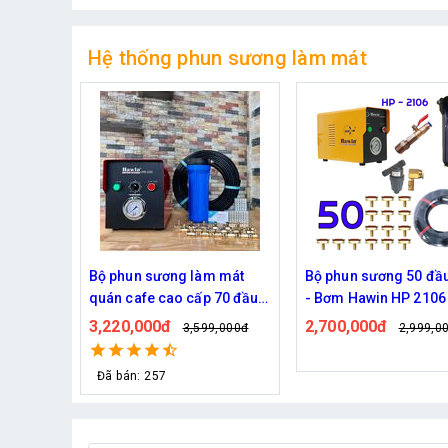
Hệ thống phun sương làm mát
 mát
Bộ phun sương 50 đầu phun
Hệ thống phun sương
 70 đầu
- Bơm Hawin HP 2106 lọc
mát trọn bộ Daehan D
rác 50M dây
6017 20 béc
2,700,000đ
1,130,000đ
,000đ
2,999,000đ
1,299,0
Đã bán: 320