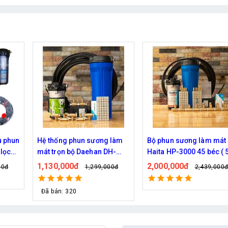
 làm
Bộ phun sương làm mát
Bộ phun sương làm mát
H-
Haita HP-3000 45 béc ( 50M
Haita HP-3000 40 béc (
dây )
dây )
2,000,000đ
1,920,000đ
00đ
2,439,000đ
2,149,000