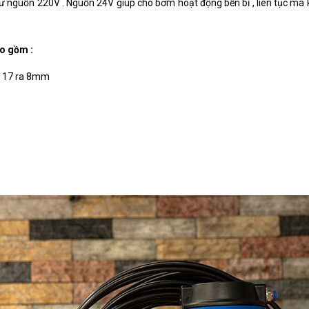
ư nguồn 220V . Nguồn 24V giúp cho bơm hoạt động bền bỉ , liên tục mà
ao gồm :
n 17 ra 8mm