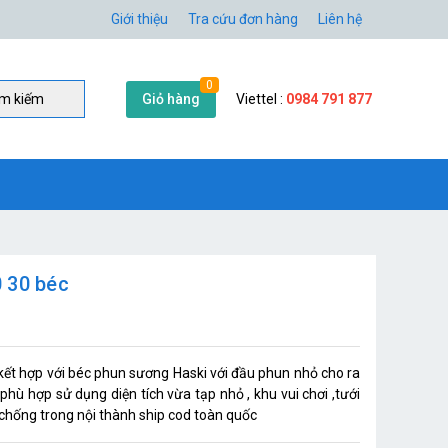
Giới thiệu
Tra cứu đơn hàng
Liên hệ
0
Giỏ hàng
Viettel :
0984 791 877
̀m kiếm
 30 béc
t hợp với béc phun sương Haski với đầu phun nhỏ cho ra
hù hợp sử dụng diện tích vừa tạp nhỏ , khu vui chơi ,tưới
 chống trong nội thành ship cod toàn quốc