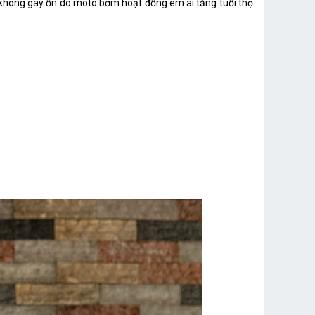
 không gây ồn do moto bơm hoạt đồng êm ái tăng tuổi thọ