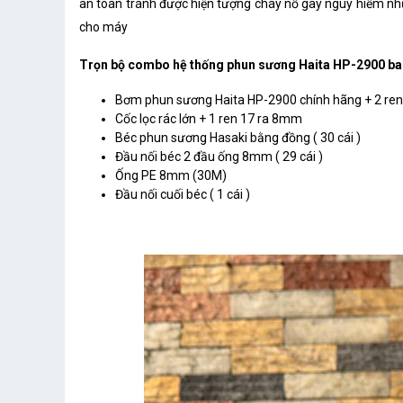
an toàn tránh được hiện tượng cháy nổ gây nguy hiểm nh
cho máy
Trọn bộ combo hệ thống phun sương Haita HP-2900 b
Bơm phun sương Haita HP-2900 chính hãng + 2 re
Cốc lọc rác lớn + 1 ren 17 ra 8mm
Béc phun sương Hasaki bằng đồng ( 30 cái )
Đầu nối béc 2 đầu ống 8mm ( 29 cái )
Ống PE 8mm (30M)
Đầu nối cuối béc ( 1 cái )