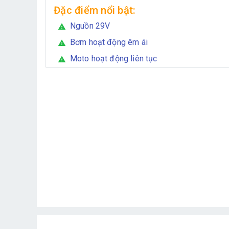
Đặc điểm nổi bật:
Nguồn 29V
warning
Bơm hoạt động êm ái
warning
Moto hoạt động liên tục
warning