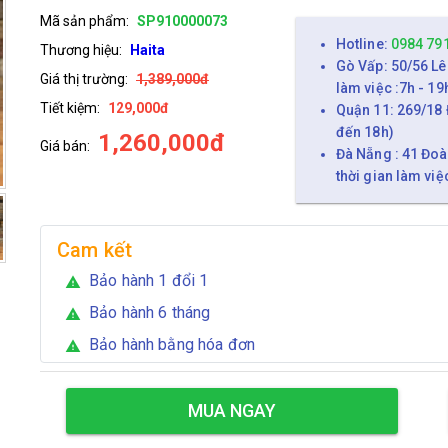
Mã sản phẩm:
SP910000073
Hotline:
0984 79
Thương hiệu:
Haita
Gò Vấp: 50/56 Lê
Giá thị trường:
1,389,000đ
làm việc :7h - 19
Tiết kiệm:
129,000đ
Quận 11: 269/18 
đến 18h)
1,260,000đ
Giá bán:
Đà Nẵng : 41 Đoà
thời gian làm việ
Cam kết
Bảo hành 1 đổi 1
warning
Bảo hành 6 tháng
warning
Bảo hành bằng hóa đơn
warning
MUA NGAY