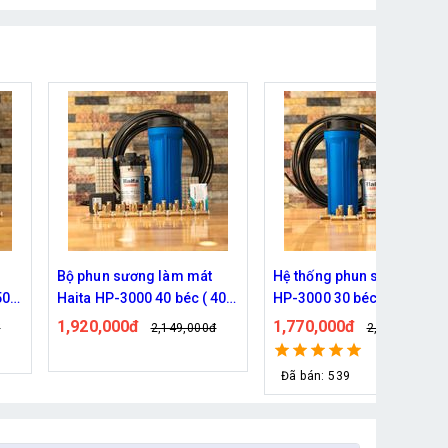
Hệ thống phun sương Haita
Bộ phun sương Haita HP-
 40M
HP-3000 30 béc ( 30M dây )
2900 25 béc ( 30M dây)
1,770,000đ
1,190,000đ
đ
2,209,000đ
1,339,000đ
Đã bán: 539
Đã bán: 127