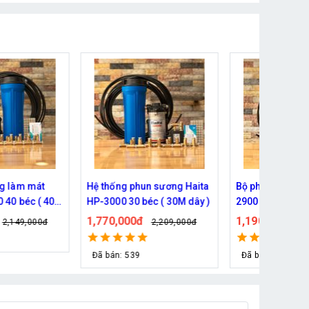
Hệ thống phun sương Haita
Bộ phun sương Haita HP-
 40M
HP-3000 30 béc ( 30M dây )
2900 25 béc ( 30M dây)
1,770,000đ
1,190,000đ
đ
2,209,000đ
1,339,000đ
Đã bán: 539
Đã bán: 127