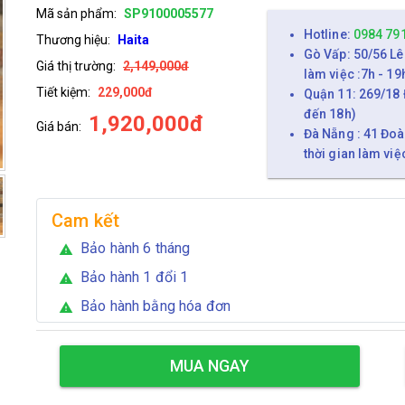
Mã sản phẩm:
SP9100005577
Hotline:
0984 79
Thương hiệu:
Haita
Gò Vấp: 50/56 Lê
Giá thị trường:
2,149,000đ
làm việc :7h - 19
Tiết kiệm:
229,000đ
Quận 11: 269/18 
đến 18h)
1,920,000đ
Giá bán:
Đà Nẵng : 41 Đoà
thời gian làm việ
Cam kết
Bảo hành 6 tháng
warning
Bảo hành 1 đổi 1
warning
Bảo hành bằng hóa đơn
warning
MUA NGAY