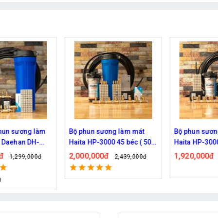
 làm
Bộ phun sương làm mát
Bộ phun sương làm mát
H-
Haita HP-3000 45 béc ( 50M
Haita HP-3000 40 béc (
dây )
dây )
2,000,000đ
1,920,000đ
00đ
2,439,000đ
2,149,000