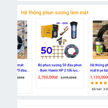
Hệ thống phun sương làm mát
 mát
Bộ phun sương 50 đầu phun
Hệ thống phun sương
 70 đầu
- Bơm Hawin HP 2106 lọc
mát trọn bộ Daehan D
rác 50M dây
6017 20 béc
2,700,000đ
1,130,000đ
,000đ
2,999,000đ
1,299,0
Đã bán: 320