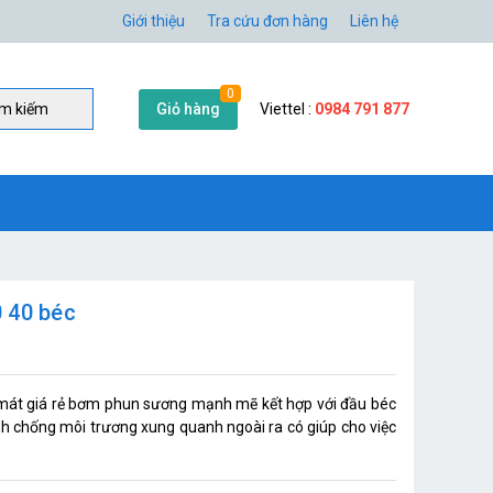
Giới thiệu
Tra cứu đơn hàng
Liên hệ
0
Giỏ hàng
Viettel :
0984 791 877
̀m kiếm
 40 béc
mát giá rẻ bơm phun sương mạnh mẽ kết hợp với đầu béc
h chống môi trương xung quanh ngoài ra có giúp cho việc