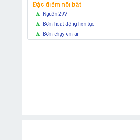
Đặc điểm nổi bật:
Nguồn 29V
warning
Bơm hoạt động liên tục
warning
Bơm chạy êm ái
warning