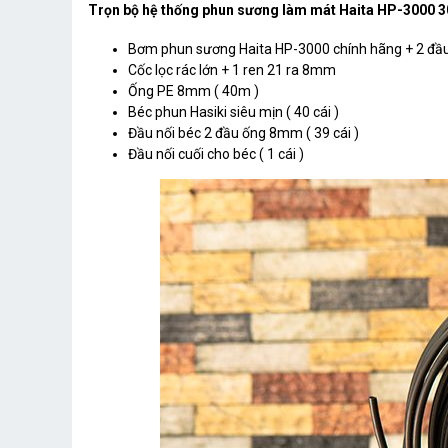
Trọn bộ hệ thống phun sương làm mát Haita HP-3000 3
Bơm phun sương Haita HP-3000 chính hãng + 2 đầ
Cốc lọc rác lớn + 1 ren 21 ra 8mm
Ống PE 8mm ( 40m )
Béc phun Hasiki siêu mịn ( 40 cái )
Đầu nối béc 2 đầu ống 8mm ( 39 cái )
Đầu nối cuối cho béc ( 1 cái )