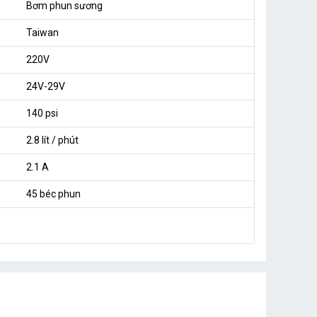
Bơm phun sương
Taiwan
220V
24V-29V
140 psi
2.8 lít / phút
2.1 A
45 béc phun