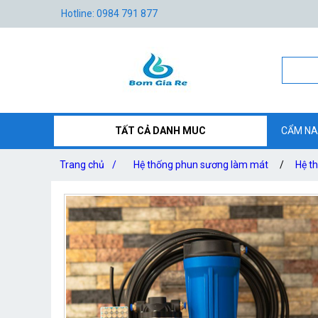
Hotline: 0984 791 877
TẤT CẢ DANH MUC
CẨM NA
Trang chủ
/
Hệ thống phun sương làm mát
/
Hệ t