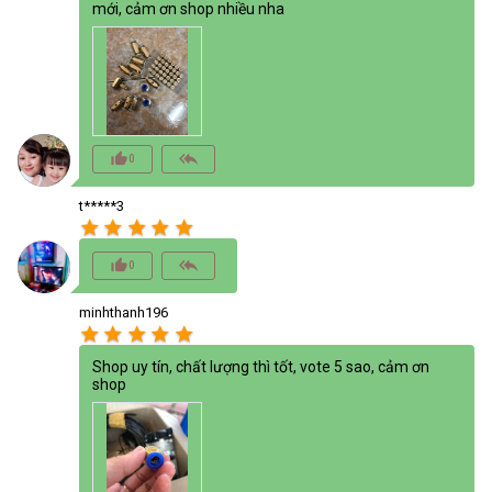
mới, cảm ơn shop nhiều nha
thumb_up_alt
reply_all
0
t*****3
star
star
star
star
star
thumb_up_alt
reply_all
0
minhthanh196
star
star
star
star
star
Shop uy tín, chất lượng thì tốt, vote 5 sao, cảm ơn
shop