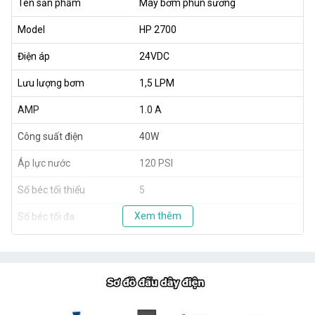
Tên sản phẩm
Máy bơm phun sương
Model
HP 2700
Điện áp
24VDC
Lưu lượng bơm
1,5 LPM
AMP
1.0 A
Công suất điện
40W
Áp lực nước
120 PSI
Số béc tối thiểu
5
Xem thêm
Số béc tối đa
20
Xuất xứ
Taiwan