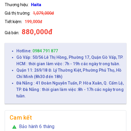
Thương hiệu:
Haita
Giá thị trường:
1,079,000đ
Tiết kiệm:
199,000đ
880,000đ
Giá bán:
Hotline:
0984 791 877
Gò Vấp: 50/56 Lê Thị Hồng, Phường 17, Quận Gò Vấp, TP.
HCM : thời gian làm việc :7h - 19h các ngày trong tuần.
Quận 11: 269/18 Đ. Lý Thường Kiệt, Phường Phú Thọ, Hồ
Chí Minh (8h30 đến 18h)
Đà Nẵng : 41 Đoàn Nguyễn Tuấn, P. Hòa Xuân, Q. Cẩm Lệ,
TP. Đà Nẵng : thời gian làm việc :8h - 17h các ngày trong
tuần.
Cam kết
Bảo hành 6 tháng
warning