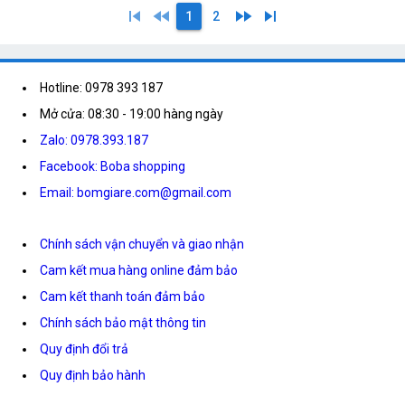
skip_previous
fast_rewind
fast_forward
skip_next
1
2
Hotline: 0978 393 187
Mở cửa: 08:30 - 19:00 hàng ngày
Zalo: 0978.393.187
Facebook: Boba shopping
Email: bomgiare.com@gmail.com
Chính sách vận chuyển và giao nhận
Cam kết mua hàng online đảm bảo
Cam kết thanh toán đảm bảo
Chính sách bảo mật thông tin
Quy định đổi trả
Quy định bảo hành