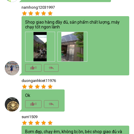
namhong12031997
star
star
star
star
star
Shop giao hàng đầy đủ, sản phẩm chất lượng, máy
chạy tốt ngon lành
thumb_up_alt
reply_all
0
duonganhkiet11976
star
star
star
star
star
Ok
thumb_up_alt
reply_all
0
surri1509
star
star
star
star
star
Bơm đẹp, chạy êm, không bị ồn, béc shop giao đủ và