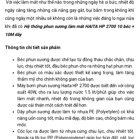
Với việc làm mát như thế nào trong những ngày hè oi bức, nhiệt độ
ngày càng tăng, những cái nắng gay gắt, bụi bẫm trong không khí
cũng ngày một nhiều sẽ không còn là những việc đáng lo ngại nữa
khi đã có
Hệ thống phun sương làm mát HAITA HP 2700 10 béc +
10M dây
Thông tin chi tiết sản phẩm
Béc phun sương được chế tạo từ đồng thau chắc chắn, chịu
lực, chịu nhiệt tốt, đầu béc phun cho ra những hạt phun mịn.
Béc phun có màu sắc được thiết kế sang trọng, làm tăng
thẩm mỹ cho chính không gian của bạn.
Máy bơm phun sương Haita HP 2700 được biết đến với công
suất 40W, cho ra lưu lượng nước 1.5 lít/phút giúp cho việc
làm mát nhanh, nhiệt độ trong không gian của bạn cũng
được cải thiện một cách triệt để hơn.
Dây phun sương được làm từ nhựa PE (Polyetylen) có khả
năng uốn cong tốt, mẫu mã đẹp, độ bền cao, chống bám rêu
mốc.
Cốc lọc ra được làm từ nhựa cứng chịu lực, chịu nhiêt tốt.
Ngoài ra lõi lọc PP (Polypropylene) giúp lọc bùn đất, cát, lọc