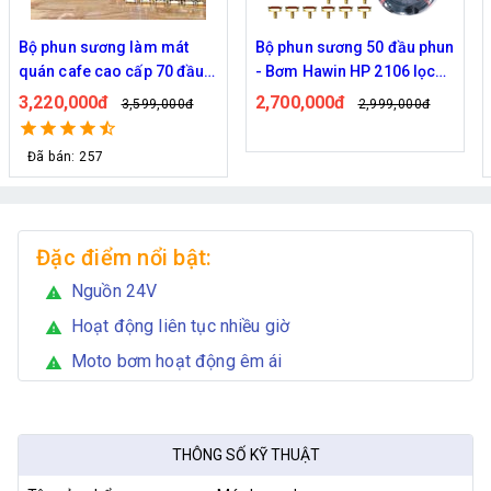
Bộ phun sương làm mát
Bộ phun sương 50 đầu phun
quán cafe cao cấp 70 đầu
- Bơm Hawin HP 2106 lọc
phun
rác 50M dây
3,220,000đ
2,700,000đ
3,599,000đ
2,999,000đ
Đã bán: 257
Đặc điểm nổi bật:
Nguồn 24V
warning
Hoạt động liên tục nhiều giờ
warning
Moto bơm hoạt động êm ái
warning
THÔNG SỐ KỸ THUẬT