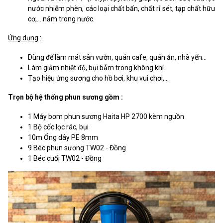
nước nhiễm phèn, các loại chất bẩn, chất rỉ sét, tạp chất hữu
cơ,… nằm trong nước.
Ứng dụng
:
Dùng để làm mát sân vườn, quán cafe, quán ăn, nhà yến...
Làm giảm nhiệt độ, bụi bẫm trong không khí.
Tạo hiệu ứng sương cho hồ bơi, khu vui chơi,...
Trọn bộ hệ thống phun sương gồm :
1 Máy bơm phun sương Haita HP 2700 kèm nguồn
1 Bộ cốc lọc rác, bụi
10m Ống dây PE 8mm
9 Béc phun sương TW02 - Đồng
1 Béc cuối TW02 - Đồng