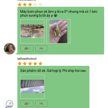
star
star
star
star_border
star_border
Máy bơm phun ok lắm ạ lẽ ra 5* nhưng mà có 1 béc
phun sương bị lỗi ấy ạ 😭
thumb_up_alt
reply_all
0
lethienthotnot
star
star
star
star
star
Sản phẩm rất ok. Giá hợp lý. Phí ship hơi cao.
thumb_up_alt
reply_all
0