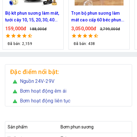
Trọn bộ phun sương làm
Bộ phun sương làm mát
mát cao cấp 60 béc phun
quán cafe cao cấp 70 đầu
bơm Hawin FOG-2703
phun
3,050,000đ
3,220,000đ
3,799,000đ
3,599,000đ
Đã bán: 438
Đã bán: 257
Đặc điểm nổi bật:
Nguồn 24V-29V
warning
Bơm hoạt động êm ái
warning
Bơm hoạt động liên tục
warning
Sản phẩm
Bơm phun sương