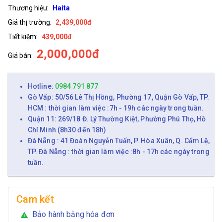
Thương hiệu:
Haita
Giá thị trường:
2,439,000đ
Tiết kiệm:
439,000đ
2,000,000đ
Giá bán:
Hotline:
0984 791 877
Gò Vấp: 50/56 Lê Thị Hồng, Phường 17, Quận Gò Vấp, TP.
HCM : thời gian làm việc :7h - 19h các ngày trong tuần.
Quận 11: 269/18 Đ. Lý Thường Kiệt, Phường Phú Thọ, Hồ
Chí Minh (8h30 đến 18h)
Đà Nẵng : 41 Đoàn Nguyễn Tuấn, P. Hòa Xuân, Q. Cẩm Lệ,
TP. Đà Nẵng : thời gian làm việc :8h - 17h các ngày trong
tuần.
Cam kết
Bảo hành bằng hóa đơn
warning