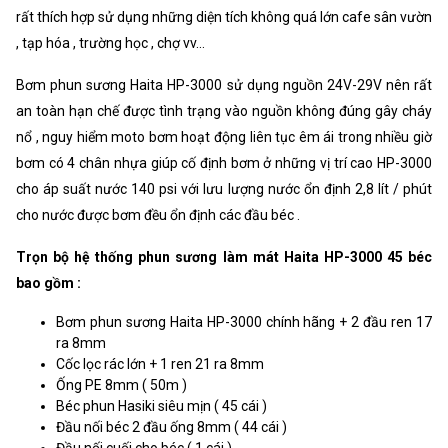
rất thích hợp sử dụng những diện tích không quá lớn cafe sân vườn
, tạp hóa , trường học , chợ vv...
Bơm phun sương Haita HP-3000 sử dụng nguồn 24V-29V nên rất
an toàn hạn chế được tình trạng vào nguồn không đúng gây cháy
nổ , nguy hiểm moto bơm hoạt động liên tục êm ái trong nhiều giờ
bơm có 4 chân nhựa giúp cố định bơm ở những vị trí cao HP-3000
cho áp suất nước 140 psi với lưu lượng nước ổn định 2,8 lít / phút
cho nước được bơm đều ổn định các đầu béc .
Trọn bộ hệ thống phun sương làm mát Haita HP-3000 45 béc
bao gồm :
Bơm phun sương Haita HP-3000 chính hãng + 2 đầu ren 17
ra 8mm
Cốc lọc rác lớn + 1 ren 21 ra 8mm
Ống PE 8mm ( 50m )
Béc phun Hasiki siêu mịn ( 45 cái )
Đầu nối béc 2 đầu ống 8mm ( 44 cái )
Đầu nối cuối cho béc ( 1 cái )