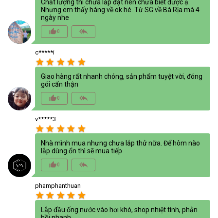
Chất lượng thì chưa lắp đặt nên chưa biết được ạ.
Nhưng em thấy hàng về ok hé. Từ SG về Bà Rịa mà 4
ngày nhe
thumb_up_alt
reply_all
0
c*****i
star
star
star
star
star
Giao hàng rất nhanh chóng, sản phẩm tuyệt vời, đóng
gói cẩn thận
thumb_up_alt
reply_all
0
v*****3
star
star
star
star
star
Nhà mình mua nhưng chưa lắp thử nữa. Để hôm nào
lắp dùng ổn thì sẽ mua tiếp
thumb_up_alt
reply_all
0
phamphanthuan
star
star
star
star
star
Lắp đầu ống nước vào hơi khó, shop nhiệt tình, phản
hồi nhanh