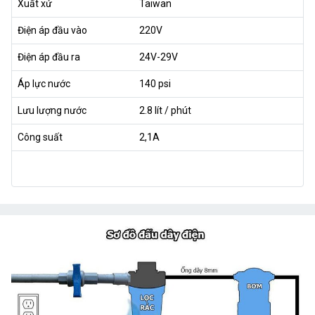
Xuất xứ
Taiwan
Điện áp đầu vào
220V
Điện áp đầu ra
24V-29V
Áp lực nước
140 psi
Lưu lượng nước
2.8 lít / phút
Công suất
2,1A