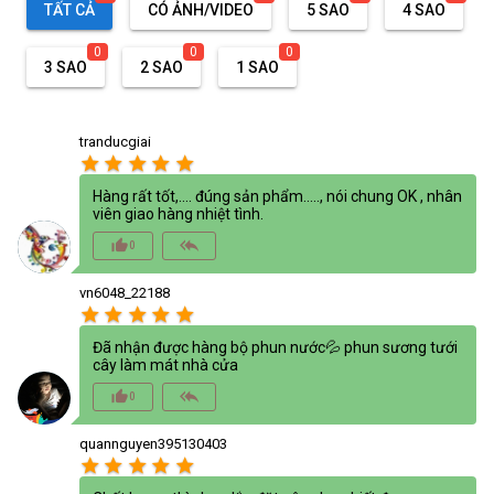
TẤT CẢ
CÓ ẢNH/VIDEO
5 SAO
4 SAO
0
0
0
3 SAO
2 SAO
1 SAO
tranducgiai
star
star
star
star
star
Hàng rất tốt,.... đúng sản phẩm....., nói chung OK , nhân
viên giao hàng nhiệt tình.
thumb_up_alt
reply_all
0
vn6048_22188
star
star
star
star
star
Đã nhận được hàng bộ phun nước💦 phun sương tưới
cây làm mát nhà cửa
thumb_up_alt
reply_all
0
quannguyen395130403
star
star
star
star
star