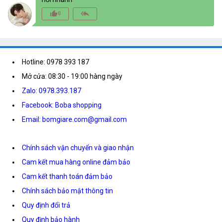
thumb_up_alt
reply_all
0
Hotline: 0978 393 187
Mở cửa: 08:30 - 19:00 hàng ngày
Zalo: 0978.393.187
Facebook: Boba shopping
Email: bomgiare.com@gmail.com
Chính sách vận chuyển và giao nhận
Cam kết mua hàng online đảm bảo
Cam kết thanh toán đảm bảo
Chính sách bảo mật thông tin
Quy định đổi trả
Quy định bảo hành