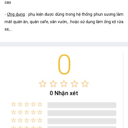
cao
-
Ứng dụng
: phụ kiện được dùng trong hệ thống phun sương làm
mát quán ăn, quán cafe, sân vườn,...hoặc sử dụng làm ống xịt rửa
xe,...
0
star_border
star_border
star_border
star_border
star_border
0 Nhận xét
star_border
star_border
star_border
star_border
star_border
star_border
star_border
star_border
star_border
star_border
star_border
star_border
star_border
star_border
star_border