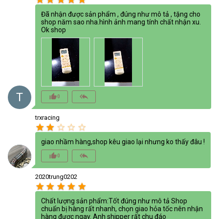
Đã nhận được sản phẩm , đúng như mô tả , tặng cho
shop năm sao nha.hình ảnh mang tính chất nhận xu.
Ok shop
T
thumb_up_alt
reply_all
0
trxracing
star
star
star_border
star_border
star_border
giao nhầm hàng,shop kêu giao lại nhưng ko thấy đâu !
thumb_up_alt
reply_all
0
2020trung0202
star
star
star
star
star
Chất lượng sản phẩm:Tốt đúng như mô tả Shop
chuẩn bị hàng rất nhanh, chọn giao hỏa tốc nên nhận
hàng được ngay. Anh shipper rất chu đáo