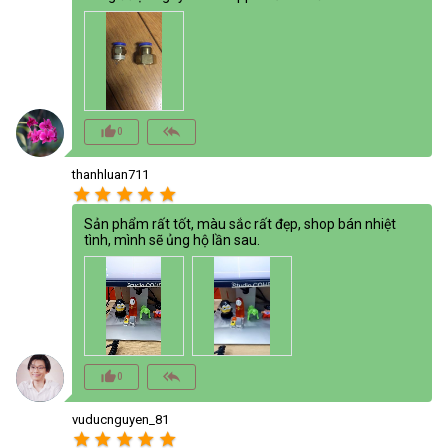
thumb_up_alt
reply_all
0
thanhluan711
star
star
star
star
star
Sản phẩm rất tốt, màu sắc rất đẹp, shop bán nhiệt
tình, mình sẽ ủng hộ lần sau.
thumb_up_alt
reply_all
0
vuducnguyen_81
star
star
star
star
star