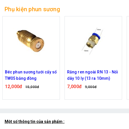
Phụ kiện phun sương
Răng ren ngoài RN 13 - Nối
Ổ cắm wifi 4 ổ điều khiển
dây 10 ly (13 ra 10mm)
độc lập cho hệ thống phun
sương
7,000đ
590,000đ
9,000đ
729,000đ
Một số thông tin của sản phẩm :