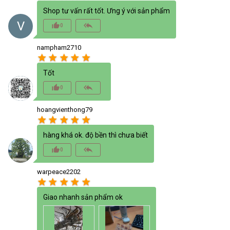
Shop tư vấn rất tốt. Ưng ý với sản phẩm
V
thumb_up_alt
reply_all
0
nampham2710
star
star
star
star
star
Tốt
thumb_up_alt
reply_all
0
hoangvienthong79
star
star
star
star
star
hàng khá ok. độ bền thì chưa biết
thumb_up_alt
reply_all
0
warpeace2202
star
star
star
star
star
Giao nhanh sản phẩm ok